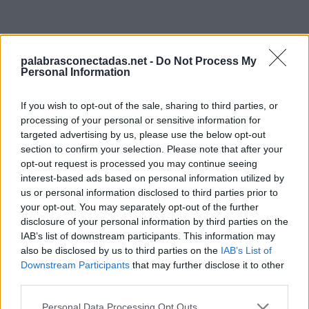
palabrasconectadas.net -
Do Not Process My
Personal Information
Búsqueda por letras. Introduce
If you wish to opt-out of the sale, sharing to third parties, or
processing of your personal or sensitive information for
todas las letras del rompecabezas:
targeted advertising by us, please use the below opt-out
Búsqueda
section to confirm your selection. Please note that after your
Buscar
opt-out request is processed you may continue seeing
por
interest-based ads based on personal information utilized by
letras.
us or personal information disclosed to third parties prior to
Introduce
Lo sentimos, no encontramos su rompecabezas, por lo
your opt-out. You may separately opt-out of the further
todas
que generó una lista de palabras que podrían ser útiles
disclosure of your personal information by third parties on the
las
para usted.
IAB’s list of downstream participants. This information may
letras
also be disclosed by us to third parties on the
IAB’s List of
1.
E
J
E
del
Downstream Participants
that may further disclose it to other
third parties.
rompecabezas:
2.
E
L
E
3.
G
E
L
Personal Data Processing Opt Outs