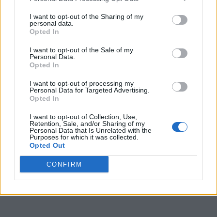
4.
L
E
E
I want to opt-out of the Sharing of my
personal data.
5.
E
L
Opted In
6.
L
E
I want to opt-out of the Sale of my
Personal Data.
7.
É
L
Opted In
I want to opt-out of processing my
BUSCAR MÁS
Personal Data for Targeted Advertising.
Opted In
RESPUESTAS
I want to opt-out of Collection, Use,
Retention, Sale, and/or Sharing of my
Personal Data that Is Unrelated with the
Purposes for which it was collected.
(
445
votos, media:
3,20
fuera de 5
)
Opted Out
Descargar Palabras Conectadas
CONFIRM