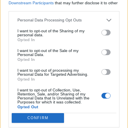
6.
V
E
L
L
O
Downstream Participants
that may further disclose it to other
7.
V
E
L
L
O
S
third parties.
8.
V
E
L
O
Personal Data Processing Opt Outs
9.
V
E
L
O
S
I want to opt-out of the Sharing of my
personal data.
Desafío 7
Opted In
I want to opt-out of the Sale of my
1.
C
E
D
O
Personal Data.
Opted In
2.
C
E
N
O
3.
C
O
N
D
E
I want to opt-out of processing my
Personal Data for Targeted Advertising.
4.
D
O
C
E
Opted In
5.
D
O
N
E
I want to opt-out of Collection, Use,
Retention, Sale, and/or Sharing of my
6.
E
D
U
C
O
Personal Data that Is Unrelated with the
Purposes for which it was collected.
7.
F
E
C
U
N
D
O
Opted Out
8.
F
E
U
D
O
CONFIRM
9.
F
U
N
D
E