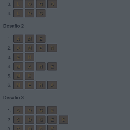
3.
L
O
G
O
4.
L
O
O
Desafío 2
1.
A
M
E
2.
A
M
E
N
3.
E
N
4.
M
A
N
E
5.
M
E
6.
M
E
N
A
Desafío 3
1.
C
O
G
E
2.
C
O
G
E
S
3.
C
O
S
E