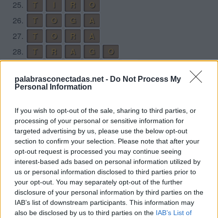
25.
T
I
R
O
26.
T
O
G
A
27.
T
O
R
A
28.
T
R
A
G
O
29.
T
R
A
I
G
O
palabrasconectadas.net -
Do Not Process My
30.
T
R
I
G
O
Personal Information
31.
T
R
I
O
If you wish to opt-out of the sale, sharing to third parties, or
Desafío 6
processing of your personal or sensitive information for
targeted advertising by us, please use the below opt-out
1.
E
L
L
O
section to confirm your selection. Please note that after your
opt-out request is processed you may continue seeing
2.
E
L
L
O
S
interest-based ads based on personal information utilized by
3.
L
L
E
V
O
us or personal information disclosed to third parties prior to
your opt-out. You may separately opt-out of the further
4.
L
O
S
E
disclosure of your personal information by third parties on the
5.
S
E
L
L
O
IAB’s list of downstream participants. This information may
also be disclosed by us to third parties on the
IAB’s List of