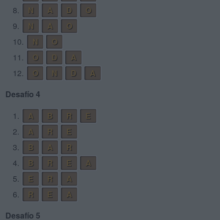
8.
N
A
D
O
9.
N
A
O
10.
N
O
11.
O
D
A
12.
O
N
D
A
Desafío 4
1.
A
B
R
E
2.
A
R
E
3.
B
A
R
4.
B
R
E
A
5.
E
R
A
6.
R
E
A
Desafío 5