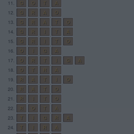
11.
G
O
T
A
12.
G
R
A
O
13.
G
R
A
T
O
14.
G
R
I
T
A
15.
G
R
I
T
O
16.
O
I
G
A
17.
O
R
T
I
G
A
18.
O
T
R
A
19.
R
A
T
I
O
20.
R
A
T
O
21.
R
I
T
O
22.
R
O
T
A
23.
T
I
G
R
A
24.
T
I
R
A