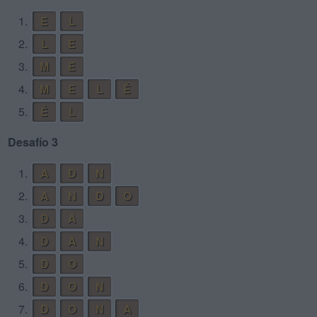
1.
E
L
2.
L
E
3.
M
E
4.
M
E
L
É
5.
É
L
Desafío 3
1.
A
D
N
2.
A
N
D
O
3.
D
A
4.
D
A
N
5.
D
O
6.
D
O
N
7.
D
O
N
A