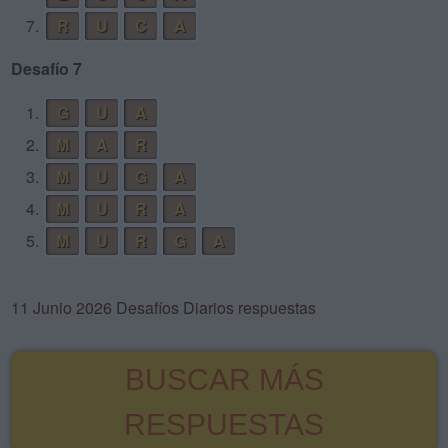
7.
R
U
C
A
Desafío 7
1.
G
U
A
2.
M
A
R
3.
M
U
G
A
4.
M
U
R
A
5.
M
U
R
G
A
11 Junio 2026 Desafíos Diarios respuestas
BUSCAR MÁS
RESPUESTAS