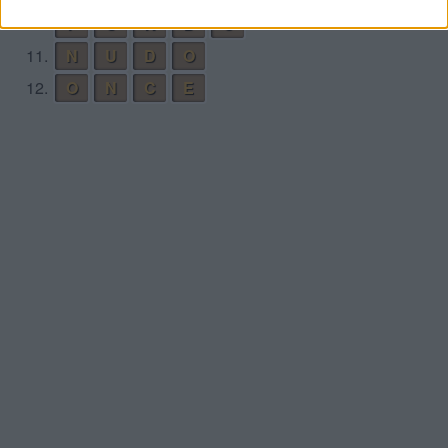
10.
F
U
N
D
O
11.
N
U
D
O
12.
O
N
C
E