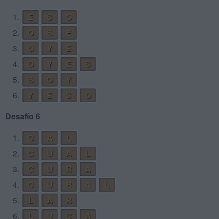
1.
E
S
O
2.
O
S
E
3.
O
Y
E
4.
O
Y
E
S
5.
S
O
Y
6.
Y
E
S
O
Desafío 6
1.
C
A
L
2.
C
U
A
L
3.
C
U
R
A
4.
C
U
R
A
L
5.
L
A
R
6.
L
U
C
A