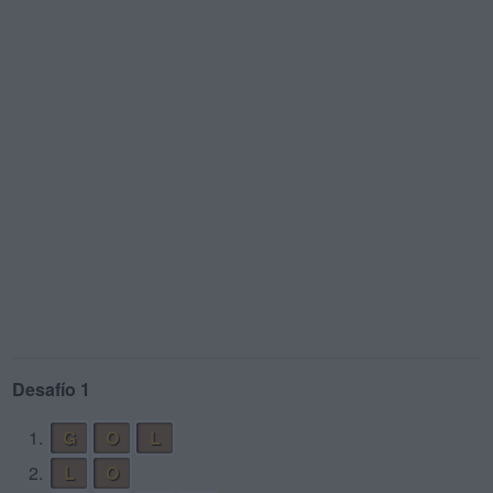
Desafío 1
1.
G
O
L
2.
L
O