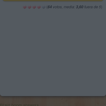
(
64
votos, media:
3,60
fuera de 5
)
Brain boom answers