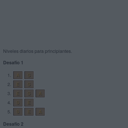
Niveles diarios para principiantes.
Desafío 1
1.
A
S
2.
E
S
3.
E
S
A
4.
S
E
5.
S
E
A
Desafío 2