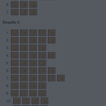
6.
L
E
D
7.
L
E
E
Desafío 5
1.
A
G
I
T
O
2.
A
G
R
I
O
3.
A
G
R
O
4.
A
R
G
O
T
5.
A
R
T
O
6.
A
T
R
I
O
7.
G
A
R
I
T
O
8.
G
A
T
O
9.
G
I
R
A
10.
G
I
R
O