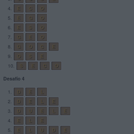
4.
E
C
O
5.
E
G
O
6.
E
S
O
7.
G
E
O
8.
G
O
C
E
9.
O
S
E
10.
S
E
C
O
Desafío 4
1.
D
E
L
2.
D
E
L
E
3.
D
U
E
L
E
4.
E
L
E
5.
E
L
U
D
E