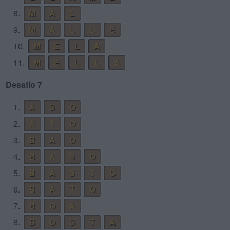
8.
M
A
L
9.
M
A
L
L
E
10.
M
E
L
A
11.
M
E
L
L
A
Desafío 7
1.
A
S
O
2.
A
T
O
3.
B
A
O
4.
B
A
S
O
5.
B
A
S
T
O
6.
B
A
T
O
7.
B
O
A
8.
B
O
S
T
A