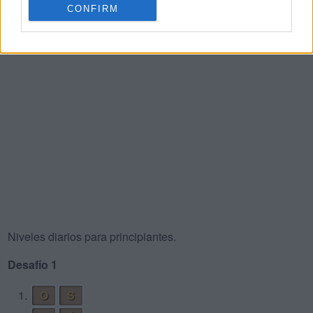
CONFIRM
Niveles diarios para principiantes.
Desafío 1
1.
O
S