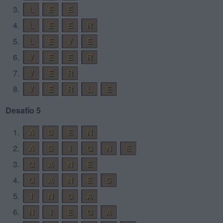
3.
L
E
E
4.
L
E
E
R
5.
L
E
V
E
6.
V
E
E
R
7.
V
E
R
8.
V
E
R
L
E
Desafío 5
1.
A
S
E
N
2.
A
S
I
G
N
E
3.
G
A
N
E
4.
G
A
N
E
S
5.
I
N
G
A
6.
N
I
E
G
A