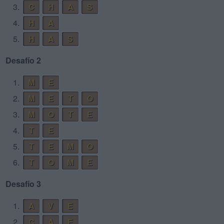
3.
C
H
A
S
4.
H
A
5.
H
A
S
Desafío 2
1.
M
E
2.
M
E
T
O
3.
M
O
T
E
4.
T
E
5.
T
E
M
O
6.
T
O
M
E
Desafío 3
1.
A
V
E
2.
C
A
E