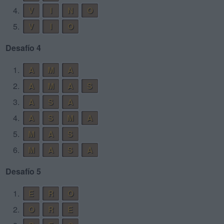
4.
V
I
N
O
5.
V
I
O
Desafío 4
1.
A
M
A
2.
A
M
A
S
3.
A
S
A
4.
A
S
M
A
5.
M
A
S
6.
M
A
S
A
Desafío 5
1.
E
R
O
2.
O
R
E