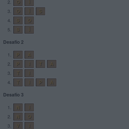
2.
O
Í
3.
O
Í
S
4.
S
O
5.
S
Í
Desafío 2
1.
P
A
2.
P
I
T
A
3.
T
I
4.
T
I
P
A
Desafío 3
1.
N
I
2.
N
O
3.
V
I