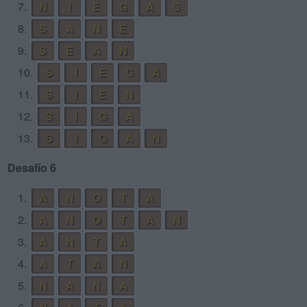
7.
N
I
E
G
A
S
8.
S
A
N
E
9.
S
E
A
N
10.
S
I
E
G
A
11.
S
I
E
N
12.
S
I
G
A
13.
S
I
G
A
N
Desafío 6
1.
A
N
O
T
A
2.
A
N
O
T
A
N
3.
A
N
T
A
4.
A
T
A
N
5.
N
A
N
A