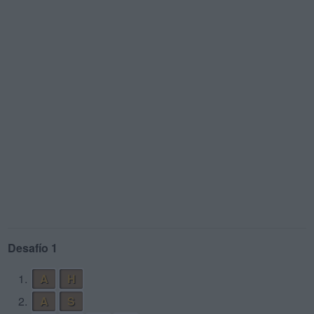
Desafío 1
1.
A
H
2.
A
S