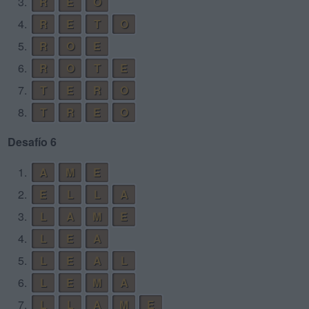
3.
R
E
O
4.
R
E
T
O
5.
R
O
E
6.
R
O
T
E
7.
T
E
R
O
8.
T
R
E
O
Desafío 6
1.
A
M
E
2.
E
L
L
A
3.
L
A
M
E
4.
L
E
A
5.
L
E
A
L
6.
L
E
M
A
7.
L
L
A
M
E