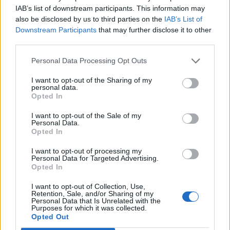
IAB’s list of downstream participants. This information may
7.
B
A
R
C
A
also be disclosed by us to third parties on the
IAB’s List of
8.
B
R
A
G
A
Downstream Participants
that may further disclose it to other
third parties.
9.
C
A
B
A
R
G
A
10.
C
A
B
R
A
Personal Data Processing Opt Outs
11.
C
A
R
A
I want to opt-out of the Sharing of my
personal data.
12.
C
A
R
G
A
Opted In
13.
C
A
R
G
A
B
A
I want to opt-out of the Sale of my
Personal Data.
14.
G
R
A
B
A
Opted In
I want to opt-out of processing my
Personal Data for Targeted Advertising.
Opted In
I want to opt-out of Collection, Use,
Retention, Sale, and/or Sharing of my
Personal Data that Is Unrelated with the
Purposes for which it was collected.
Opted Out