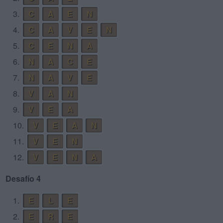
3.
C
A
E
N
4.
C
A
V
E
N
5.
C
E
N
A
6.
N
A
C
E
7.
N
A
V
E
8.
V
A
N
9.
V
E
A
10.
V
E
A
N
11.
V
E
N
12.
V
E
N
A
Desafío 4
1.
E
L
E
2.
E
R
E