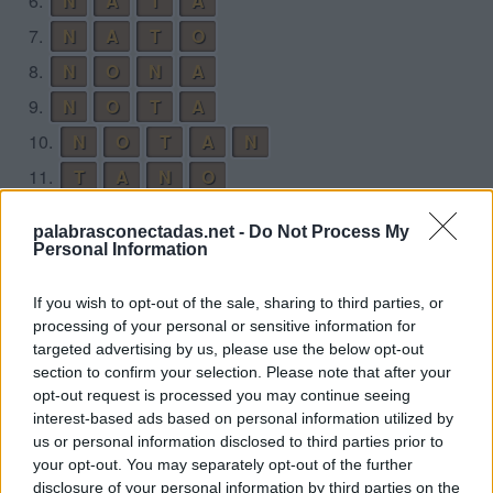
6.
N
A
T
A
7.
N
A
T
O
8.
N
O
N
A
9.
N
O
T
A
10.
N
O
T
A
N
11.
T
A
N
O
12.
T
O
N
A
palabrasconectadas.net -
Do Not Process My
Personal Information
Desafío 7
If you wish to opt-out of the sale, sharing to third parties, or
1.
A
B
A
R
C
A
processing of your personal or sensitive information for
2.
A
B
R
A
targeted advertising by us, please use the below opt-out
section to confirm your selection. Please note that after your
3.
A
C
A
B
A
opt-out request is processed you may continue seeing
4.
A
C
A
B
A
R
interest-based ads based on personal information utilized by
us or personal information disclosed to third parties prior to
5.
A
R
C
A
your opt-out. You may separately opt-out of the further
6.
B
A
C
A
disclosure of your personal information by third parties on the