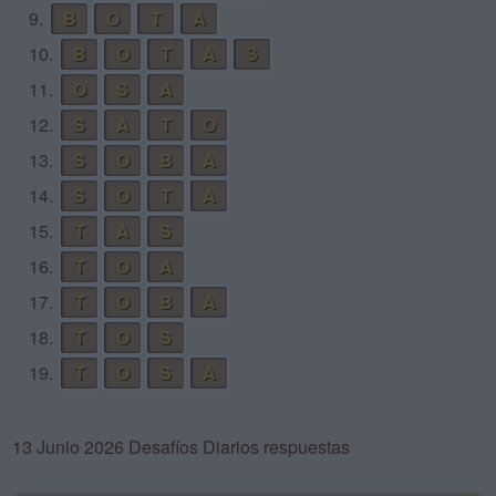
9.
B
O
T
A
10.
B
O
T
A
S
11.
O
S
A
12.
S
A
T
O
13.
S
O
B
A
14.
S
O
T
A
15.
T
A
S
16.
T
O
A
17.
T
O
B
A
18.
T
O
S
19.
T
O
S
A
13 Junio 2026 Desafíos Diarios respuestas