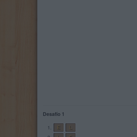
Desafío 1
1.
E
L