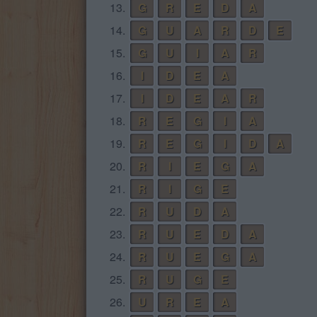
13.
G
R
E
D
A
14.
G
U
A
R
D
E
15.
G
U
I
A
R
16.
I
D
E
A
17.
I
D
E
A
R
18.
R
E
G
I
A
19.
R
E
G
I
D
A
20.
R
I
E
G
A
21.
R
I
G
E
22.
R
U
D
A
23.
R
U
E
D
A
24.
R
U
E
G
A
25.
R
U
G
E
26.
U
R
E
A