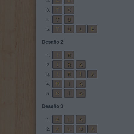
2.
L
E
3.
T
E
4.
T
U
5.
T
U
L
E
Desafío 2
1.
I
R
2.
I
R
A
3.
I
R
Í
A
4.
R
I
A
5.
R
Í
A
Desafío 3
1.
A
L
A
2.
A
L
G
A