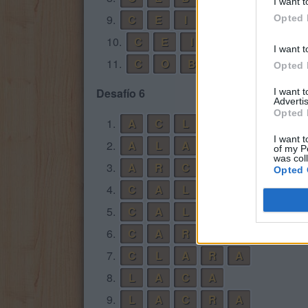
I want t
9.
C
E
I
B
A
Opted 
10.
C
E
I
B
O
I want t
11.
C
O
B
A
Opted 
Desafío 6
I want 
Advertis
Opted 
1.
A
C
L
A
R
A
I want t
2.
A
L
A
R
of my P
was col
3.
A
R
C
A
Opted 
4.
C
A
L
A
5.
C
A
L
A
R
6.
C
A
R
A
7.
C
L
A
R
A
8.
L
A
C
A
9.
L
A
C
R
A