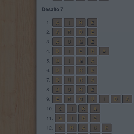
Desafío 7
1.
A
I
R
E
2.
A
R
D
E
3.
A
U
G
E
4.
D
I
E
R
A
5.
D
I
G
A
6.
D
I
R
E
7.
D
U
R
A
8.
D
U
R
E
9.
E
R
G
U
I
D
A
10.
G
I
R
A
11.
G
I
R
E
12.
G
R
A
D
E