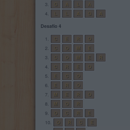
3.
G
A
L
A
4.
L
L
A
G
A
Desafío 4
1.
C
E
R
O
2.
C
O
M
E
3.
C
O
M
E
R
4.
C
R
E
O
5.
E
C
O
6.
E
R
O
7.
M
E
R
O
8.
M
O
R
9.
O
C
R
E
10.
O
R
C
E