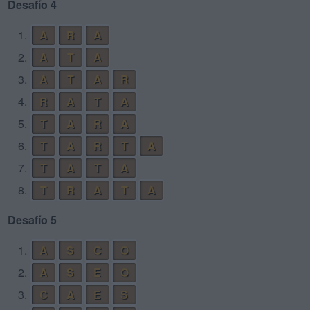
Desafío 4
1.
A
R
A
2.
A
T
A
3.
A
T
A
R
4.
R
A
T
A
5.
T
A
R
A
6.
T
A
R
T
A
7.
T
A
T
A
8.
T
R
A
T
A
Desafío 5
1.
A
S
C
O
2.
A
S
E
O
3.
C
A
E
S