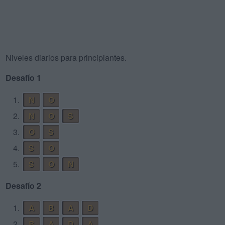
Niveles diarios para principiantes.
Desafío 1
1.
N
O
2.
N
O
S
3.
O
S
4.
S
O
5.
S
O
N
Desafío 2
1.
A
B
A
D
2.
B
A
D
A