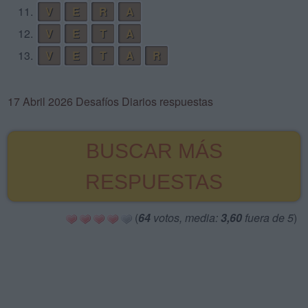
11.
V
E
R
A
12.
V
E
T
A
13.
V
E
T
A
R
17 Abril 2026 Desafíos Diarios respuestas
BUSCAR MÁS
RESPUESTAS
(
64
votos, media:
3,60
fuera de 5
)