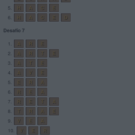
5.
H
A
C
E
6.
H
A
C
E
D
Desafío 7
1.
A
R
E
2.
A
R
T
E
3.
A
T
E
4.
A
V
E
5.
E
R
A
6.
R
E
A
7.
R
E
T
A
8.
T
R
A
E
9.
V
E
A
10.
V
E
R