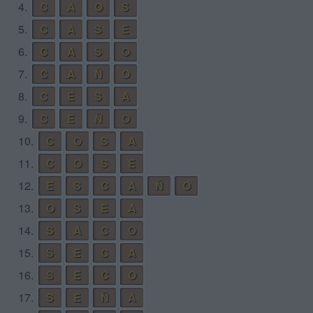
4.
C
A
O
S
5.
C
A
S
E
6.
C
A
S
O
7.
C
A
Ñ
O
8.
C
E
S
A
9.
C
E
Ñ
O
10.
C
O
S
A
11.
C
O
S
E
12.
E
S
C
A
Ñ
O
13.
O
S
E
A
14.
S
A
C
O
15.
S
E
C
A
16.
S
E
C
O
17.
S
E
Ñ
A