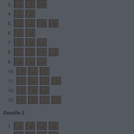
3.
A
T
O
4.
L
A
5.
L
A
T
O
6.
L
O
7.
L
O
A
8.
L
O
T
A
9.
O
L
A
10.
T
A
L
11.
T
A
L
O
12.
T
O
A
13.
T
O
L
A
Desafío 2
1.
A
B
A
D