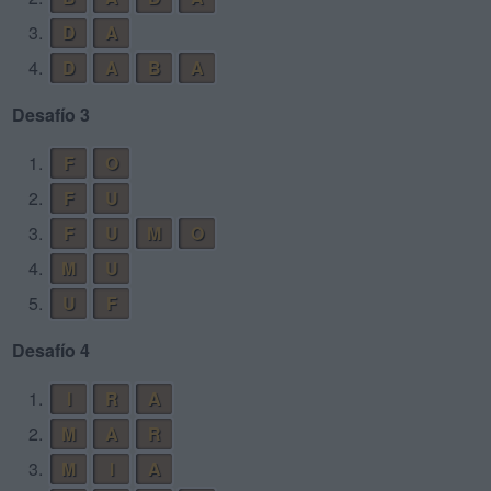
3.
D
A
4.
D
A
B
A
Desafío 3
1.
F
O
2.
F
U
3.
F
U
M
O
4.
M
U
5.
U
F
Desafío 4
1.
I
R
A
2.
M
A
R
3.
M
I
A