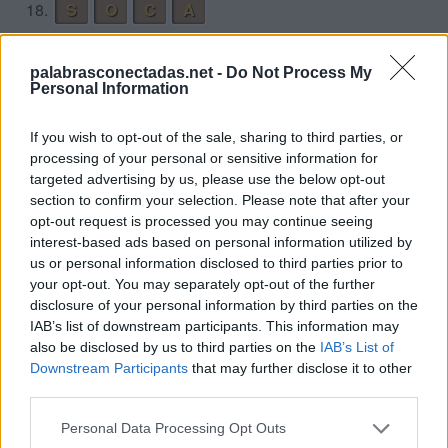
18.
S
O
C
A
Desafío 6
palabrasconectadas.net -
Do Not Process My
Personal Information
1.
A
D
R
A
2.
A
G
R
A
D
Ó
If you wish to opt-out of the sale, sharing to third parties, or
3.
A
R
D
A
processing of your personal or sensitive information for
targeted advertising by us, please use the below opt-out
4.
D
A
G
A
section to confirm your selection. Please note that after your
opt-out request is processed you may continue seeing
5.
D
R
A
G
A
interest-based ads based on personal information utilized by
6.
G
R
A
D
A
us or personal information disclosed to third parties prior to
your opt-out. You may separately opt-out of the further
7.
R
A
D
A
disclosure of your personal information by third parties on the
IAB’s list of downstream participants. This information may
Desafío 7
also be disclosed by us to third parties on the
IAB’s List of
Downstream Participants
that may further disclose it to other
1.
A
N
T
E
third parties.
2.
A
T
E
N
Personal Data Processing Opt Outs
3.
A
T
E
O