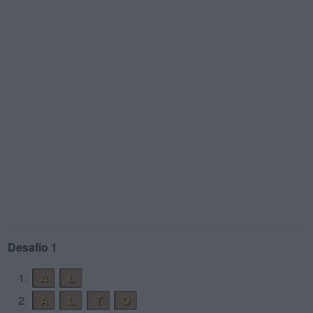
Desafío 1
1.
A
L
2.
A
L
T
O