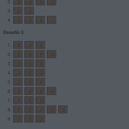
2.
B
A
D
A
3.
D
A
4.
D
A
B
A
Desafío 3
1.
E
R
E
2.
E
R
E
S
3.
E
S
E
4.
R
E
S
5.
S
E
R
6.
V
E
E
R
7.
V
E
R
8.
V
E
R
S
E
9.
V
E
S