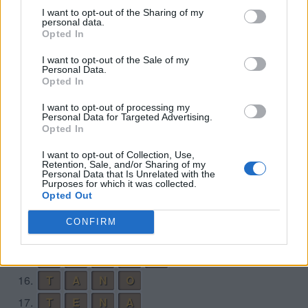
I want to opt-out of the Sharing of my
4.
E
N
A
N
O
personal data.
Opted In
5.
E
N
T
O
N
A
6.
E
N
T
O
N
A
N
I want to opt-out of the Sale of my
Personal Data.
7.
E
T
A
N
O
Opted In
8.
N
A
T
O
I want to opt-out of processing my
Personal Data for Targeted Advertising.
9.
N
E
N
A
Opted In
10.
N
E
T
O
I want to opt-out of Collection, Use,
Retention, Sale, and/or Sharing of my
11.
N
O
N
A
Personal Data that Is Unrelated with the
Purposes for which it was collected.
12.
N
O
T
A
Opted Out
13.
N
O
T
A
N
CONFIRM
14.
N
O
T
E
15.
N
O
T
E
N
16.
T
A
N
O
17.
T
E
N
A