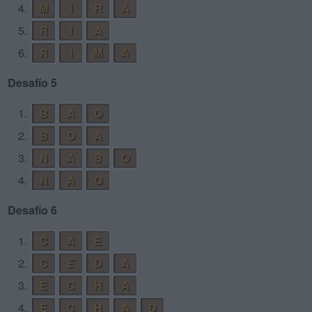
4.
M
I
R
A
5.
R
I
A
6.
R
I
M
A
Desafío 5
1.
B
A
O
2.
B
O
A
3.
N
A
B
O
4.
N
A
O
Desafío 6
1.
C
A
E
2.
C
E
D
A
3.
E
C
H
A
4.
E
C
H
A
D