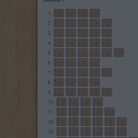
1.
C
E
R
O
2.
C
E
R
R
O
3.
C
O
F
R
E
4.
C
O
R
R
E
5.
C
O
R
R
E
S
6.
C
O
S
E
7.
C
O
S
E
R
8.
C
R
E
O
9.
C
R
E
S
O
10.
E
R
R
O
11.
F
E
R
R
O
12.
F
O
R
C
E
S
13.
F
R
E
S
C
O