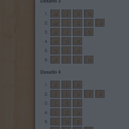
Desafío 3
1.
M
I
C
O
2.
M
I
C
R
O
3.
M
I
R
O
4.
M
O
R
5.
O
I
R
6.
R
I
C
O
Desafío 4
1.
E
L
E
2.
E
L
O
T
E
3.
L
E
E
4.
L
E
O
5.
L
O
E