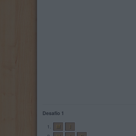
Desafío 1
1.
M
I