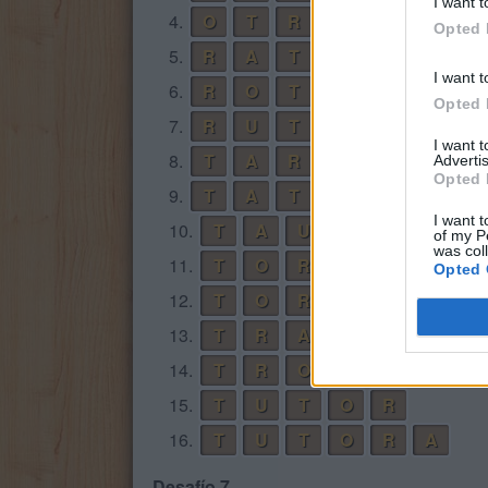
I want t
4.
O
T
R
A
Opted 
5.
R
A
T
O
I want t
6.
R
O
T
A
Opted 
7.
R
U
T
A
I want 
8.
T
A
R
O
T
Advertis
Opted 
9.
T
A
T
O
I want t
10.
T
A
U
R
O
of my P
was col
11.
T
O
R
A
Opted 
12.
T
O
R
T
A
13.
T
R
A
T
O
14.
T
R
O
T
A
15.
T
U
T
O
R
16.
T
U
T
O
R
A
Desafío 7