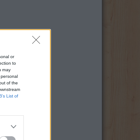
sonal or
ection to
ou may
 personal
out of the
 downstream
B’s List of