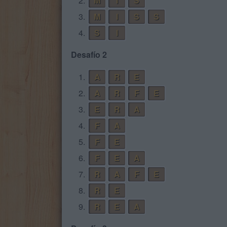
2.
M
I
S
3.
M
I
S
S
4.
S
I
Desafío 2
1.
A
R
E
2.
A
R
F
E
3.
E
R
A
4.
F
A
5.
F
E
6.
F
E
A
7.
R
A
F
E
8.
R
E
9.
R
E
A