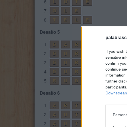
6.
L
O
T
E
7.
O
L
E
8.
T
E
L
E
Desafío 5
palabrasc
1.
D
A
R
Á
If you wish 
2.
D
U
R
A
sensitive in
3.
D
U
R
A
R
confirm you
continue se
4.
D
U
R
A
R
Á
information 
5.
R
U
D
A
further disc
participants
Desafío 6
Downstream 
1.
A
R
T
O
2.
A
U
T
O
Persona
3.
A
U
T
O
R