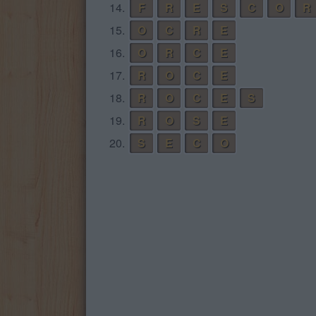
14.
F
R
E
S
C
O
R
15.
O
C
R
E
16.
O
R
C
E
17.
R
O
C
E
18.
R
O
C
E
S
19.
R
O
S
E
20.
S
E
C
O