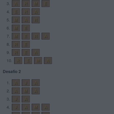
3.
A
R
M
E
4.
E
R
A
5.
M
A
R
6.
M
E
7.
M
E
R
A
8.
R
E
9.
R
E
A
10.
R
E
M
A
Desafío 2
1.
A
J
A
2.
A
M
A
3.
J
A
4.
J
A
M
A