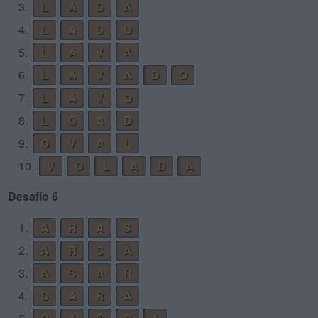
3.
L
A
D
A
4.
L
A
D
O
5.
L
A
V
A
6.
L
A
V
A
D
O
7.
L
A
V
O
8.
L
O
A
D
9.
O
V
A
L
10.
V
O
L
A
D
A
Desafío 6
1.
A
R
A
S
2.
A
R
C
A
3.
A
S
A
R
4.
C
A
R
A