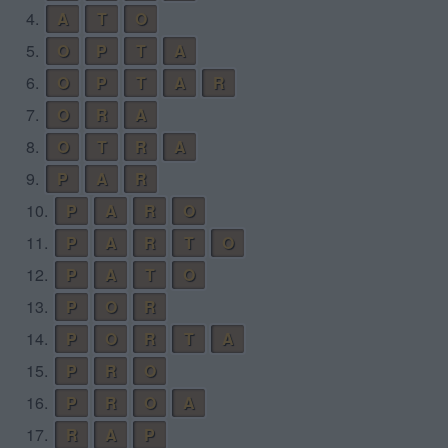
4.
A
T
O
5.
O
P
T
A
6.
O
P
T
A
R
7.
O
R
A
8.
O
T
R
A
9.
P
A
R
10.
P
A
R
O
11.
P
A
R
T
O
12.
P
A
T
O
13.
P
O
R
14.
P
O
R
T
A
15.
P
R
O
16.
P
R
O
A
17.
R
A
P