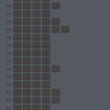
30.
S
A
L
T
E
31.
S
E
T
A
32.
S
U
E
L
A
33.
S
U
E
L
T
A
34.
S
U
L
A
35.
S
U
M
A
36.
S
U
M
E
37.
T
A
L
E
38.
T
A
L
E
S
39.
T
E
L
A
40.
T
E
M
A
41.
T
E
M
A
S
42.
T
E
S
L
A
43.
T
U
L
A