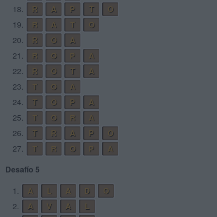
18.
R
A
P
T
O
19.
R
A
T
O
20.
R
O
A
21.
R
O
P
A
22.
R
O
T
A
23.
T
O
A
24.
T
O
P
A
25.
T
O
R
A
26.
T
R
A
P
O
27.
T
R
O
P
A
Desafío 5
1.
A
L
A
D
O
2.
A
V
A
L