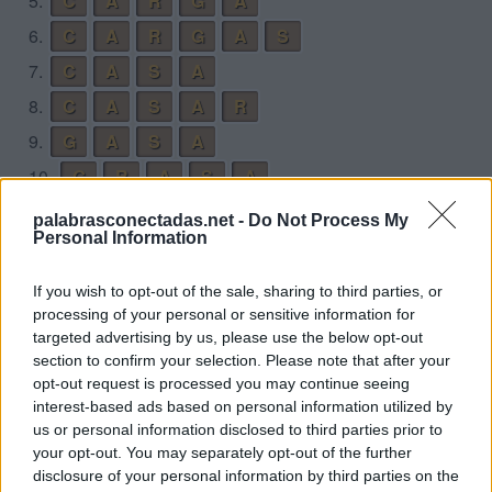
5.
C
A
R
G
A
6.
C
A
R
G
A
S
7.
C
A
S
A
8.
C
A
S
A
R
9.
G
A
S
A
10.
G
R
A
S
A
11.
R
A
S
C
A
palabrasconectadas.net -
Do Not Process My
Personal Information
12.
S
A
C
A
13.
S
A
C
A
R
If you wish to opt-out of the sale, sharing to third parties, or
14.
S
A
C
R
A
processing of your personal or sensitive information for
targeted advertising by us, please use the below opt-out
15.
S
A
G
A
section to confirm your selection. Please note that after your
opt-out request is processed you may continue seeing
16.
S
A
R
G
A
interest-based ads based on personal information utilized by
us or personal information disclosed to third parties prior to
Desafío 7
your opt-out. You may separately opt-out of the further
disclosure of your personal information by third parties on the
1.
A
M
E
S