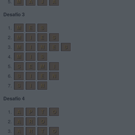
5.
M
A
J
A
Desafío 3
1.
M
E
S
2.
M
I
E
S
3.
M
I
N
E
S
4.
M
I
S
5.
S
E
M
I
6.
S
I
E
N
7.
S
I
N
Desafío 4
1.
A
P
T
O
2.
A
R
O
3.
A
R
T
O