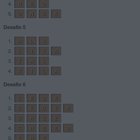
4.
N
E
O
5.
O
N
C
E
Desafío 5
1.
A
L
I
2.
L
I
T
A
3.
T
A
L
4.
T
I
L
A
Desafío 6
1.
C
E
D
E
2.
C
E
D
E
R
3.
C
R
E
E
4.
C
R
E
E
D
5.
E
R
E