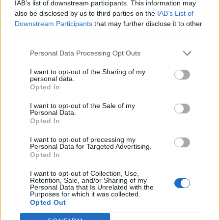
IAB’s list of downstream participants. This information may
2.
A
S
U
M
E
also be disclosed by us to third parties on the
IAB’s List of
Downstream Participants
that may further disclose it to other
3.
E
M
U
L
A
third parties.
4.
E
S
T
A
Personal Data Processing Opt Outs
5.
L
A
M
E
I want to opt-out of the Sharing of my
6.
L
A
T
E
personal data.
Opted In
7.
L
E
A
S
8.
L
E
M
A
I want to opt-out of the Sale of my
Personal Data.
9.
L
U
S
A
Opted In
10.
M
A
T
E
I want to opt-out of processing my
Personal Data for Targeted Advertising.
11.
M
A
T
E
S
Opted In
12.
M
A
U
L
E
I want to opt-out of Collection, Use,
Retention, Sale, and/or Sharing of my
13.
M
E
L
A
Personal Data that Is Unrelated with the
Purposes for which it was collected.
14.
M
E
S
A
Opted Out
15.
M
E
S
T
A