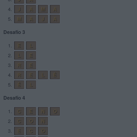
4.
J
A
M
A
5.
M
A
J
A
Desafío 3
1.
E
L
2.
L
E
3.
R
E
4.
R
E
L
É
5.
É
L
Desafío 4
1.
C
E
N
O
2.
C
O
N
3.
E
C
O