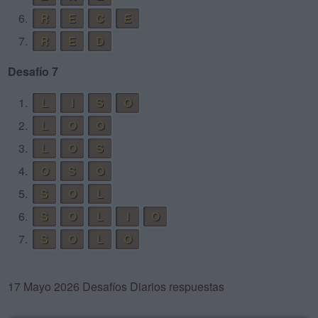
6.
R
E
C
E
7.
R
E
D
Desafío 7
1.
L
I
S
O
2.
L
O
O
3.
L
O
S
4.
O
S
O
5.
S
O
L
6.
S
O
L
I
O
7.
S
O
L
O
17 Mayo 2026 Desafíos Diarios respuestas