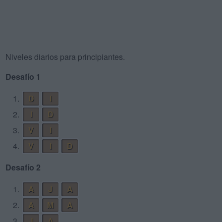
Niveles diarios para principiantes.
Desafío 1
1.
D
I
2.
I
D
3.
V
I
4.
V
I
D
Desafío 2
1.
A
J
A
2.
A
M
A
3.
J
A