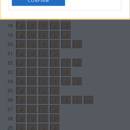
CONFIRM
16.
M
E
T
A
17.
M
E
T
A
L
18.
M
E
T
A
S
19.
M
U
E
L
A
20.
M
U
E
L
A
S
21.
M
U
L
A
22.
M
U
L
E
T
A
23.
M
U
L
T
A
24.
M
U
L
T
A
S
25.
M
U
S
A
26.
M
U
S
T
E
L
A
27.
M
U
T
A
28.
M
U
T
E
29.
S
A
L
E