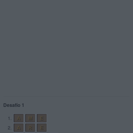
Desafío 1
1.
A
M
E
2.
A
R
E