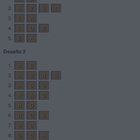
2.
A
Z
U
L
3.
L
A
4.
L
U
Z
5.
Z
A
Desafío 2
1.
A
S
2.
A
S
N
O
3.
A
S
O
4.
N
A
O
5.
N
O
6.
N
O
S
7.
O
S
8.
O
S
A