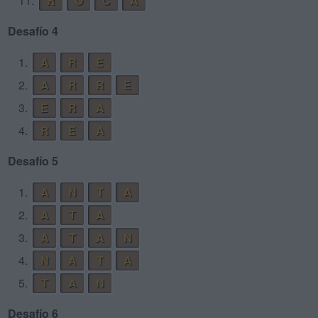
11.
R
O
C
A
Desafío 4
1.
A
R
E
2.
A
R
R
E
3.
E
R
A
4.
R
E
A
Desafío 5
1.
A
N
T
A
2.
A
T
A
3.
A
T
A
N
4.
N
A
T
A
5.
T
A
N
Desafío 6