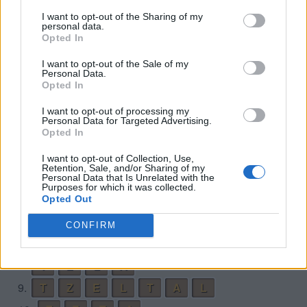
11.
V
E
R
L
E
I want to opt-out of the Sharing of my
personal data.
12.
V
E
R
L
O
Opted In
13.
V
E
R
O
I want to opt-out of the Sale of my
Personal Data.
Desafío 7
Opted In
1.
E
L
L
A
I want to opt-out of processing my
Personal Data for Targeted Advertising.
2.
L
A
T
E
Opted In
3.
L
E
A
L
I want to opt-out of Collection, Use,
Retention, Sale, and/or Sharing of my
4.
L
E
T
A
L
Personal Data that Is Unrelated with the
Purposes for which it was collected.
5.
T
A
L
E
Opted Out
6.
T
A
L
L
E
CONFIRM
7.
T
A
T
E
8.
T
E
L
A
9.
T
Z
E
L
T
A
L