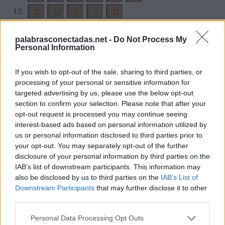
13.
S
O
L
I
O
14.
S
O
L
O
palabrasconectadas.net -
Do Not Process My
Desafío 6
Personal Information
1.
L
E
E
R
If you wish to opt-out of the sale, sharing to third parties, or
processing of your personal or sensitive information for
2.
L
E
V
E
targeted advertising by us, please use the below opt-out
3.
O
L
E
R
section to confirm your selection. Please note that after your
opt-out request is processed you may continue seeing
4.
R
E
L
E
V
O
interest-based ads based on personal information utilized by
5.
R
E
V
E
L
O
us or personal information disclosed to third parties prior to
your opt-out. You may separately opt-out of the further
6.
R
O
E
L
disclosure of your personal information by third parties on the
7.
R
O
L
E
IAB’s list of downstream participants. This information may
also be disclosed by us to third parties on the
IAB’s List of
8.
V
E
E
R
Downstream Participants
that may further disclose it to other
9.
V
E
L
E
R
O
third parties.
10.
V
E
L
O
Personal Data Processing Opt Outs