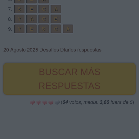
7.
S
E
C
A
8.
Y
A
C
E
9.
Y
E
S
C
A
20 Agosto 2025 Desafíos Diarios respuestas
BUSCAR MÁS
RESPUESTAS
(
64
votos, media:
3,60
fuera de 5
)