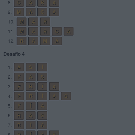
8.
C
A
R
A
9.
M
A
C
A
10.
M
A
R
11.
M
A
R
C
A
12.
R
A
M
A
Desafío 4
1.
A
S
Í
2.
F
A
S
3.
F
R
Í
A
4.
F
R
Í
A
S
5.
F
Í
A
6.
R
A
S
7.
R
Í
A
8.
R
Í
A
S