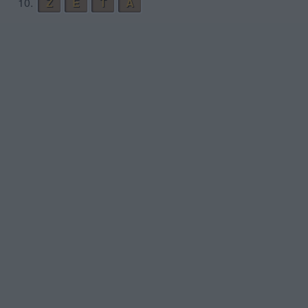
10.
Z
E
T
A