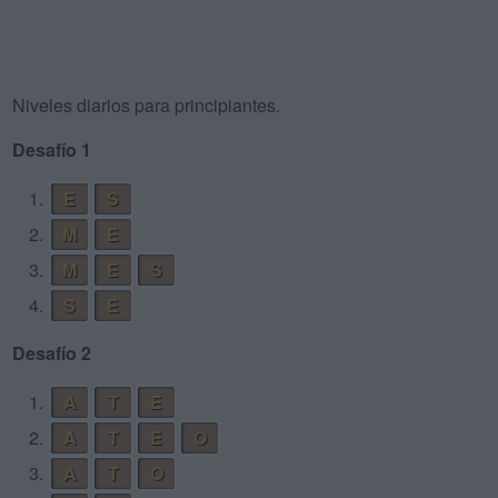
Niveles diarios para principiantes.
Desafío 1
1.
E
S
2.
M
E
3.
M
E
S
4.
S
E
Desafío 2
1.
A
T
E
2.
A
T
E
O
3.
A
T
O