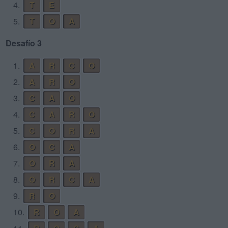
4.
T
E
5.
T
O
A
Desafío 3
1.
A
R
C
O
2.
A
R
O
3.
C
A
O
4.
C
A
R
O
5.
C
O
R
A
6.
O
C
A
7.
O
R
A
8.
O
R
C
A
9.
R
O
10.
R
O
A