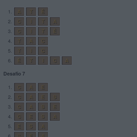
1.
A
T
É
2.
C
I
T
A
3.
C
I
T
É
4.
T
A
C
5.
T
I
C
6.
É
T
I
C
A
Desafío 7
1.
C
A
E
2.
C
A
E
S
3.
C
A
S
E
4.
C
E
S
A
5.
E
S
A
6.
S
E
A