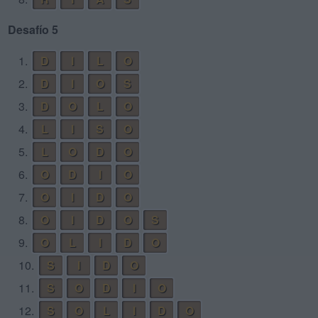
Desafío 5
1.
D
I
L
O
2.
D
I
O
S
3.
D
O
L
O
4.
L
I
S
O
5.
L
O
D
O
6.
O
D
I
O
7.
O
I
D
O
8.
O
I
D
O
S
9.
O
L
I
D
O
10.
S
I
D
O
11.
S
O
D
I
O
12.
S
O
L
I
D
O