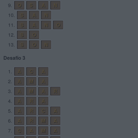
9.
O
S
A
N
10.
S
A
N
11.
S
A
N
O
12.
S
O
13.
S
O
N
Desafío 3
1.
A
C
A
2.
A
M
A
3.
A
M
A
R
4.
A
R
A
5.
A
R
C
A
6.
A
R
M
A
7.
C
A
M
A