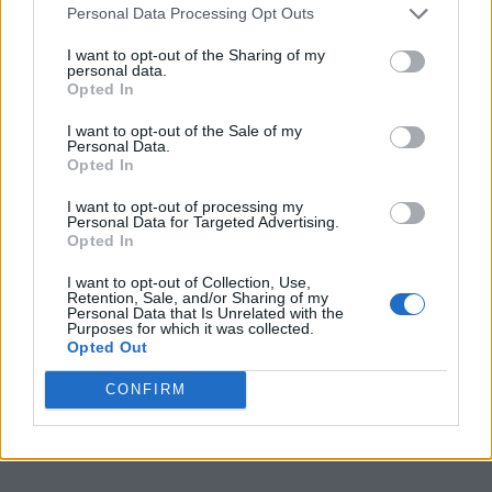
Personal Data Processing Opt Outs
14.
P
A
R
E
N
I want to opt-out of the Sharing of my
15.
P
E
N
A
personal data.
Opted In
16.
P
E
R
A
17.
P
R
U
E
B
A
I want to opt-out of the Sale of my
Personal Data.
18.
P
R
U
E
B
A
N
Opted In
19.
P
U
N
A
I want to opt-out of processing my
Personal Data for Targeted Advertising.
20.
P
U
R
A
Opted In
21.
R
A
P
E
I want to opt-out of Collection, Use,
Retention, Sale, and/or Sharing of my
22.
R
U
A
N
Personal Data that Is Unrelated with the
Purposes for which it was collected.
23.
R
U
N
A
Opted Out
24.
U
R
B
E
CONFIRM
25.
U
R
E
A