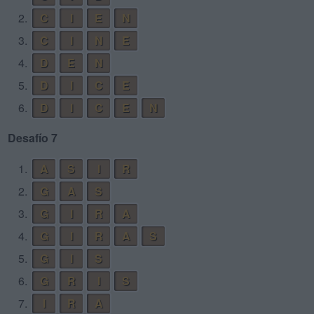
2.
C
I
E
N
3.
C
I
N
E
4.
D
E
N
5.
D
I
C
E
6.
D
I
C
E
N
Desafío 7
1.
A
S
I
R
2.
G
A
S
3.
G
I
R
A
4.
G
I
R
A
S
5.
G
I
S
6.
G
R
I
S
7.
I
R
A