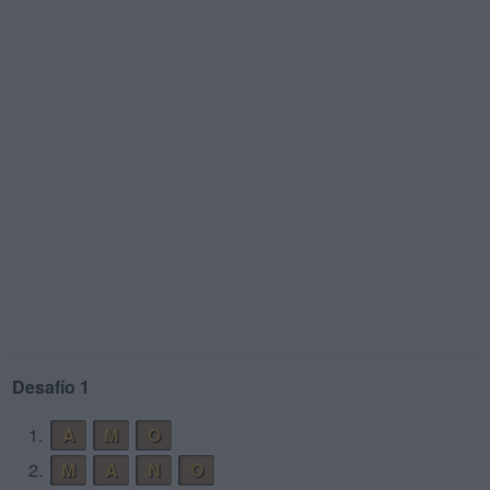
Desafío 1
1.
A
M
O
2.
M
A
N
O