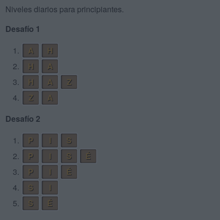
Niveles diarios para principiantes.
Desafío 1
1.
A
H
2.
H
A
3.
H
A
Z
4.
Z
A
Desafío 2
1.
P
I
S
2.
P
I
S
É
3.
P
I
É
4.
S
I
5.
S
É