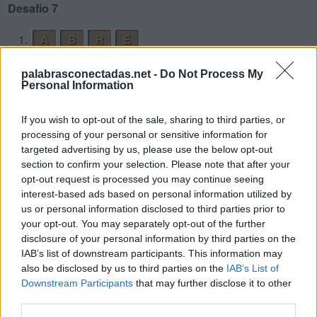
Desafío 7
1.
A
B
R
E
2.
A
B
R
E
N
palabrasconectadas.net -
Do Not Process My
3.
A
P
U
R
E
Personal Information
4.
A
P
U
R
E
N
If you wish to opt-out of the sale, sharing to third parties, or
5.
B
R
E
A
processing of your personal or sensitive information for
targeted advertising by us, please use the below opt-out
6.
B
R
E
N
section to confirm your selection. Please note that after your
7.
B
R
U
N
A
opt-out request is processed you may continue seeing
interest-based ads based on personal information utilized by
8.
B
U
E
N
us or personal information disclosed to third parties prior to
9.
B
U
E
N
A
your opt-out. You may separately opt-out of the further
disclosure of your personal information by third parties on the
10.
E
R
A
N
IAB’s list of downstream participants. This information may
11.
N
U
B
E
also be disclosed by us to third parties on the
IAB’s List of
Downstream Participants
that may further disclose it to other
12.
N
U
E
R
A
third parties.
13.
P
A
R
E