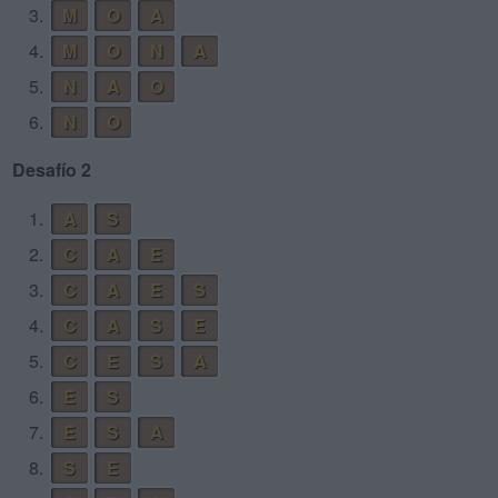
3.
M
O
A
4.
M
O
N
A
5.
N
A
O
6.
N
O
Desafío 2
1.
A
S
2.
C
A
E
3.
C
A
E
S
4.
C
A
S
E
5.
C
E
S
A
6.
E
S
7.
E
S
A
8.
S
E