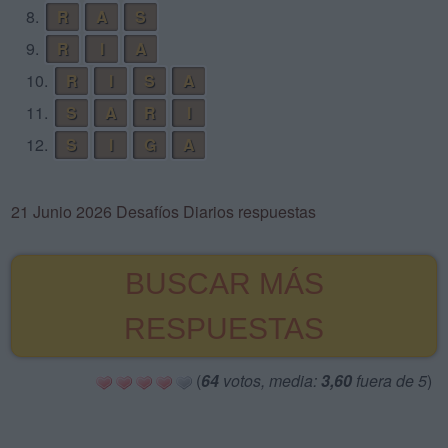
8.
R
A
S
9.
R
I
A
10.
R
I
S
A
11.
S
A
R
I
12.
S
I
G
A
21 Junio 2026 Desafíos Diarios respuestas
BUSCAR MÁS
RESPUESTAS
(
64
votos, media:
3,60
fuera de 5
)