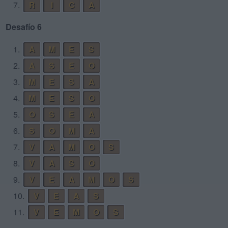
7.
R
I
C
A
Desafío 6
1.
A
M
E
S
2.
A
S
E
O
3.
M
E
S
A
4.
M
E
S
O
5.
O
S
E
A
6.
S
O
M
A
7.
V
A
M
O
S
8.
V
A
S
O
9.
V
E
A
M
O
S
10.
V
E
A
S
11.
V
E
M
O
S