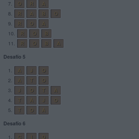
7.
O
R
A
8.
R
A
B
O
9.
R
O
A
10.
R
O
B
11.
R
O
B
A
Desafío 5
1.
A
J
O
2.
A
T
O
3.
J
O
T
A
4.
T
A
J
O
5.
T
O
A
Desafío 6
1.
C
I
D