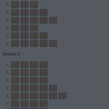
3.
M
E
S
4.
M
E
T
E
5.
M
E
T
E
S
6.
S
E
T
7.
T
E
M
E
8.
T
E
M
E
S
Desafío 5
1.
C
A
R
I
2.
P
I
A
R
3.
P
I
C
A
4.
P
I
C
A
R
5.
P
I
C
A
R
D
6.
P
I
D
A