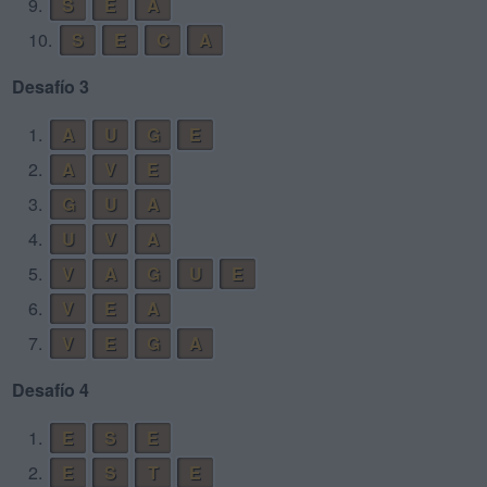
9.
S
E
A
10.
S
E
C
A
Desafío 3
1.
A
U
G
E
2.
A
V
E
3.
G
U
A
4.
U
V
A
5.
V
A
G
U
E
6.
V
E
A
7.
V
E
G
A
Desafío 4
1.
E
S
E
2.
E
S
T
E