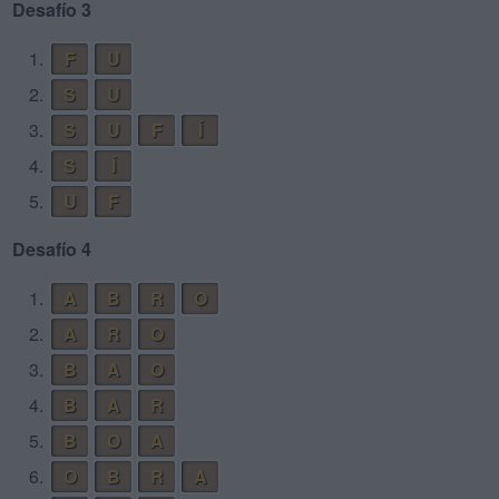
Desafío 3
1.
F
U
2.
S
U
3.
S
U
F
Í
4.
S
Í
5.
U
F
Desafío 4
1.
A
B
R
O
2.
A
R
O
3.
B
A
O
4.
B
A
R
5.
B
O
A
6.
O
B
R
A