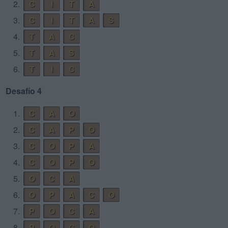
2.
C
I
T
A
3.
C
I
T
A
S
4.
T
A
C
5.
T
A
S
6.
T
I
C
Desafío 4
1.
C
A
O
2.
C
A
P
O
3.
C
O
P
A
4.
C
O
P
O
5.
O
C
A
6.
O
P
A
C
O
7.
P
O
C
A
8.
P
O
C
O