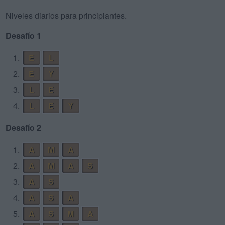
Niveles diarios para principiantes.
Desafío 1
1.
E
L
2.
E
Y
3.
L
E
4.
L
E
Y
Desafío 2
1.
A
M
A
2.
A
M
A
S
3.
A
S
4.
A
S
A
5.
A
S
M
A