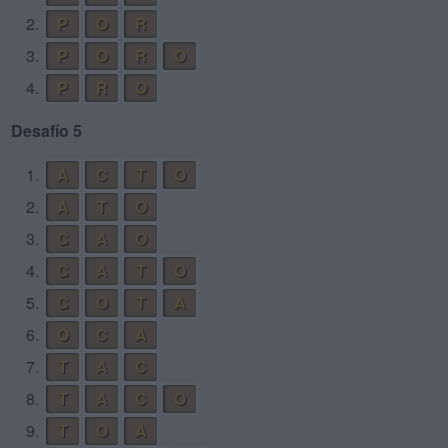
2.
P
O
R
3.
P
O
R
O
4.
P
R
O
Desafío 5
1.
A
C
T
O
2.
A
T
O
3.
C
A
O
4.
C
A
T
O
5.
C
O
T
A
6.
O
C
A
7.
T
A
C
8.
T
A
C
O
9.
T
O
A