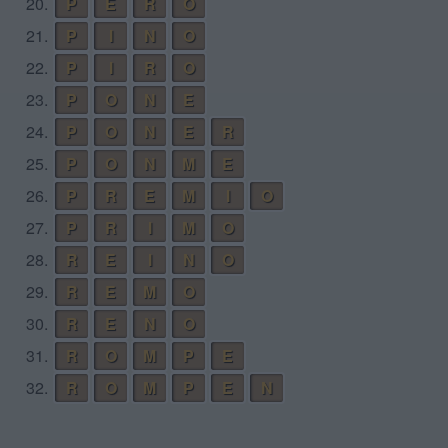
20.
P
E
R
O
21.
P
I
N
O
22.
P
I
R
O
23.
P
O
N
E
24.
P
O
N
E
R
25.
P
O
N
M
E
26.
P
R
E
M
I
O
27.
P
R
I
M
O
28.
R
E
I
N
O
29.
R
E
M
O
30.
R
E
N
O
31.
R
O
M
P
E
32.
R
O
M
P
E
N