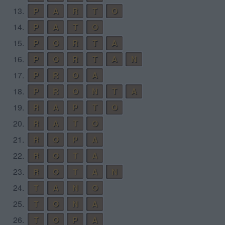
13.
P
A
R
T
O
14.
P
A
T
O
15.
P
O
R
T
A
16.
P
O
R
T
A
N
17.
P
R
O
A
18.
P
R
O
N
T
A
19.
R
A
P
T
O
20.
R
A
T
O
21.
R
O
P
A
22.
R
O
T
A
23.
R
O
T
A
N
24.
T
A
N
O
25.
T
O
N
A
26.
T
O
P
A