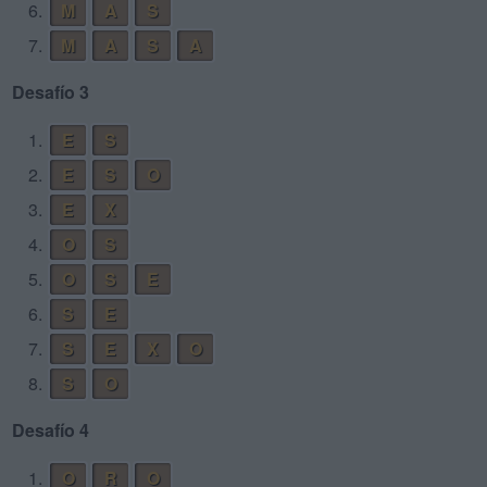
6.
M
A
S
7.
M
A
S
A
Desafío 3
1.
E
S
2.
E
S
O
3.
E
X
4.
O
S
5.
O
S
E
6.
S
E
7.
S
E
X
O
8.
S
O
Desafío 4
1.
O
R
O