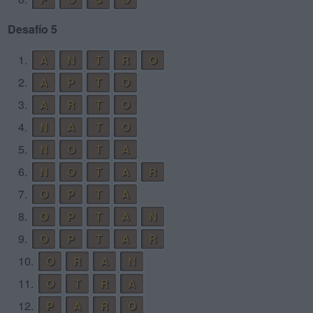
Desafío 5
1.
A
N
T
R
O
2.
A
P
T
O
3.
A
R
T
O
4.
N
A
T
O
5.
N
O
T
A
6.
N
O
T
A
R
7.
O
P
T
A
8.
O
P
T
A
N
9.
O
P
T
A
R
10.
O
R
A
N
11.
O
T
R
A
12.
P
A
R
O