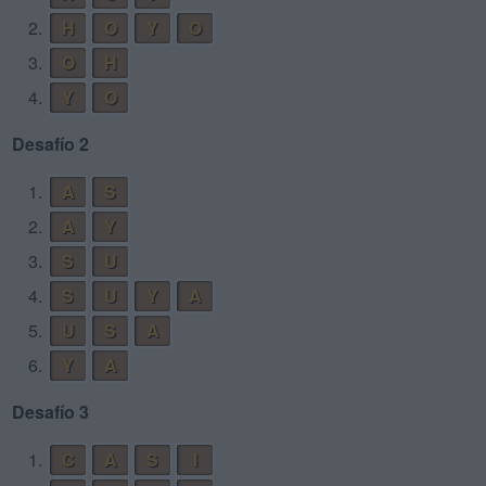
2.
H
O
Y
O
3.
O
H
4.
Y
O
Desafío 2
1.
A
S
2.
A
Y
3.
S
U
4.
S
U
Y
A
5.
U
S
A
6.
Y
A
Desafío 3
1.
C
A
S
I