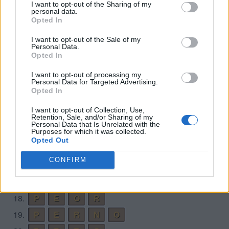
6.
M
E
N
O
R
I want to opt-out of the Sharing of my
personal data.
7.
M
E
R
I
N
O
Opted In
8.
M
E
R
O
I want to opt-out of the Sale of my
Personal Data.
9.
M
I
N
E
R
O
Opted In
10.
M
I
N
O
I want to opt-out of processing my
Personal Data for Targeted Advertising.
11.
M
I
O
P
E
Opted In
12.
M
I
R
E
I want to opt-out of Collection, Use,
13.
M
I
R
E
N
Retention, Sale, and/or Sharing of my
Personal Data that Is Unrelated with the
14.
M
I
R
O
Purposes for which it was collected.
Opted Out
15.
O
P
R
I
M
E
CONFIRM
16.
O
R
E
N
17.
O
R
I
N
E
18.
P
E
O
R
19.
P
E
R
N
O