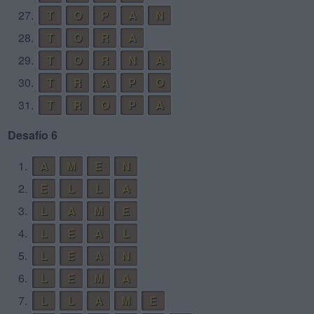
27.
T
O
P
A
N
28.
T
O
R
A
29.
T
O
R
N
A
30.
T
R
A
P
O
31.
T
R
O
P
A
Desafío 6
1.
A
M
E
N
2.
E
L
L
A
3.
L
A
M
E
4.
L
E
A
L
5.
L
E
A
N
6.
L
E
M
A
7.
L
L
A
M
E