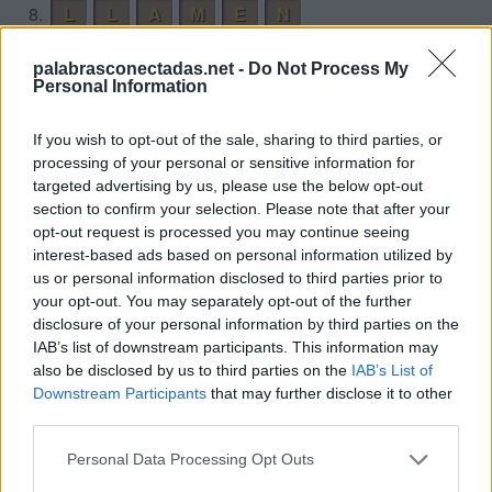
8.
L
L
A
M
E
N
9.
L
L
E
N
A
palabrasconectadas.net -
Do Not Process My
10.
M
A
L
L
E
Personal Information
11.
M
A
N
E
If you wish to opt-out of the sale, sharing to third parties, or
12.
M
E
L
A
processing of your personal or sensitive information for
targeted advertising by us, please use the below opt-out
13.
M
E
L
L
A
section to confirm your selection. Please note that after your
14.
M
E
N
A
opt-out request is processed you may continue seeing
interest-based ads based on personal information utilized by
Desafío 7
us or personal information disclosed to third parties prior to
your opt-out. You may separately opt-out of the further
1.
E
M
I
R
disclosure of your personal information by third parties on the
IAB’s list of downstream participants. This information may
2.
I
M
P
O
N
E
also be disclosed by us to third parties on the
IAB’s List of
3.
I
M
P
O
N
E
R
Downstream Participants
that may further disclose it to other
third parties.
4.
I
R
M
E
5.
M
E
N
O
Personal Data Processing Opt Outs