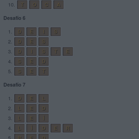
10.
T
O
C
A
Desafío 6
1.
D
E
I
S
2.
D
E
S
3.
D
I
S
T
E
4.
S
E
D
5.
S
E
T
Desafío 7
1.
D
E
L
2.
L
E
D
3.
L
E
Í
4.
L
Í
D
E
R
5.
R
E
D