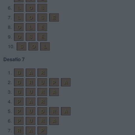
6.
L
O
S
7.
L
O
S
E
8.
O
L
E
9.
O
S
E
10.
S
O
L
Desafío 7
1.
D
A
R
2.
D
R
U
P
A
3.
D
U
R
A
4.
P
A
R
5.
P
U
D
R
A
6.
P
U
R
A
7.
R
A
P