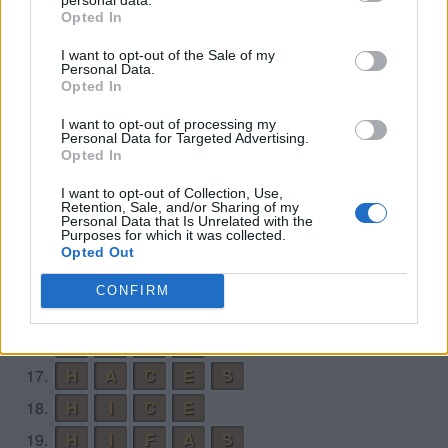
Opted In
6.
C
E
S
A
7.
C
H
A
S
I want to opt-out of the Sale of my
Personal Data.
8.
C
H
E
F
Opted In
9.
C
I
A
S
E
I want to opt-out of processing my
Personal Data for Targeted Advertising.
10.
E
C
H
A
Opted In
11.
E
C
H
A
S
I want to opt-out of Collection, Use,
Retention, Sale, and/or Sharing of my
12.
F
A
S
E
Personal Data that Is Unrelated with the
Purposes for which it was collected.
13.
F
E
C
H
A
Opted Out
14.
F
I
C
H
A
CONFIRM
15.
F
I
C
H
A
S
16.
H
A
C
E
17.
H
A
C
E
S
18.
H
I
C
E
19.
H
I
F
A
S