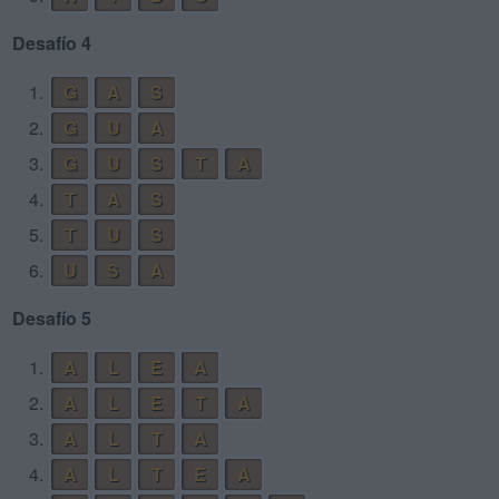
Desafío 4
1.
G
A
S
2.
G
U
A
3.
G
U
S
T
A
4.
T
A
S
5.
T
U
S
6.
U
S
A
Desafío 5
1.
A
L
E
A
2.
A
L
E
T
A
3.
A
L
T
A
4.
A
L
T
E
A