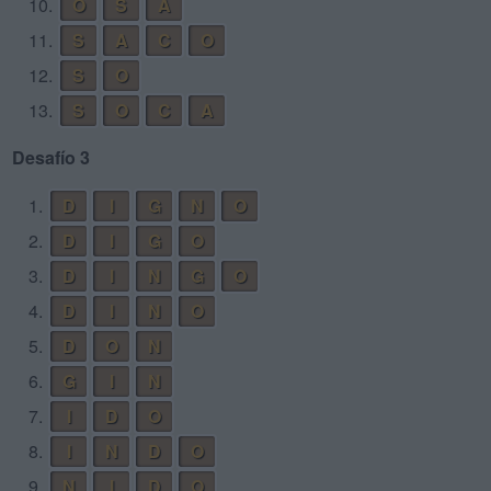
10.
O
S
A
11.
S
A
C
O
12.
S
O
13.
S
O
C
A
Desafío 3
1.
D
I
G
N
O
2.
D
I
G
O
3.
D
I
N
G
O
4.
D
I
N
O
5.
D
O
N
6.
G
I
N
7.
I
D
O
8.
I
N
D
O
9.
N
I
D
O