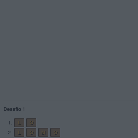
Desafío 1
1.
L
O
2.
L
O
M
O