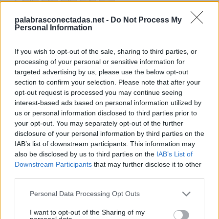
3.
A
C
A
B
É
4.
A
R
C
A
palabrasconectadas.net -
Do Not Process My
Personal Information
5.
B
A
C
A
6.
B
A
R
C
A
If you wish to opt-out of the sale, sharing to third parties, or
7.
C
A
B
A
R
É
processing of your personal or sensitive information for
targeted advertising by us, please use the below opt-out
8.
C
A
B
R
A
section to confirm your selection. Please note that after your
opt-out request is processed you may continue seeing
9.
C
A
B
R
É
interest-based ads based on personal information utilized by
10.
C
A
R
A
us or personal information disclosed to third parties prior to
your opt-out. You may separately opt-out of the further
Desafío 7
disclosure of your personal information by third parties on the
IAB’s list of downstream participants. This information may
1.
A
F
I
C
H
E
also be disclosed by us to third parties on the
IAB’s List of
Downstream Participants
that may further disclose it to other
2.
A
F
I
C
H
E
S
third parties.
3.
C
A
E
S
Personal Data Processing Opt Outs
4.
C
A
S
E
I want to opt-out of the Sharing of my
5.
C
A
S
I
personal data.