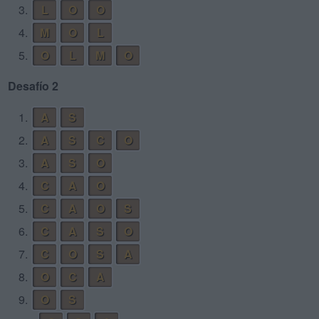
3.
L
O
O
4.
M
O
L
5.
O
L
M
O
Desafío 2
1.
A
S
2.
A
S
C
O
3.
A
S
O
4.
C
A
O
5.
C
A
O
S
6.
C
A
S
O
7.
C
O
S
A
8.
O
C
A
9.
O
S