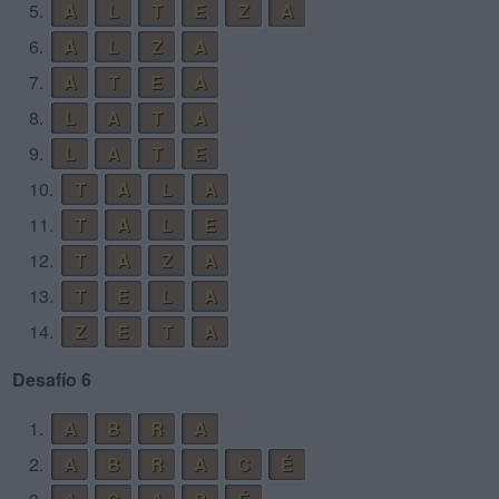
5.
A
L
T
E
Z
A
6.
A
L
Z
A
7.
A
T
E
A
8.
L
A
T
A
9.
L
A
T
E
10.
T
A
L
A
11.
T
A
L
E
12.
T
A
Z
A
13.
T
E
L
A
14.
Z
E
T
A
Desafío 6
1.
A
B
R
A
2.
A
B
R
A
C
É