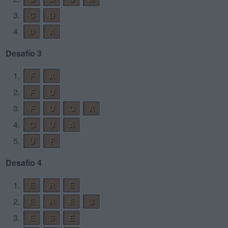
3.
C
D
4.
D
A
Desafío 3
1.
F
A
2.
F
U
3.
F
U
G
A
4.
G
U
A
5.
U
F
Desafío 4
1.
E
R
E
2.
E
R
E
S
3.
E
S
E