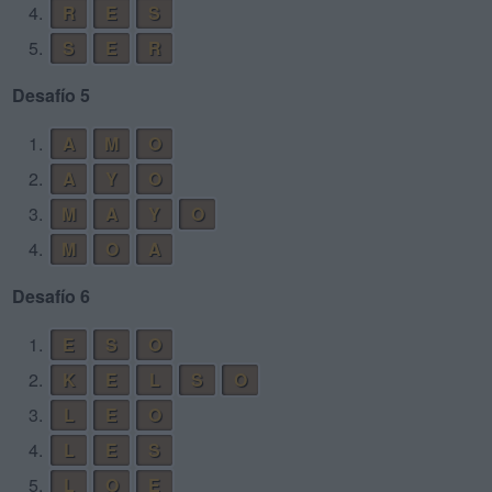
4.
R
E
S
5.
S
E
R
Desafío 5
1.
A
M
O
2.
A
Y
O
3.
M
A
Y
O
4.
M
O
A
Desafío 6
1.
E
S
O
2.
K
E
L
S
O
3.
L
E
O
4.
L
E
S
5.
L
O
E