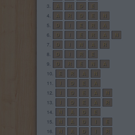
3.
A
R
D
E
4.
A
R
D
E
N
5.
D
I
E
R
A
6.
D
I
E
R
A
N
7.
D
I
N
A
R
8.
D
I
R
E
9.
D
R
E
N
A
10.
E
R
A
N
11.
I
D
E
A
12.
I
D
E
A
N
13.
I
D
E
A
R
14.
N
A
D
E
15.
N
A
D
I
E
16.
N
A
D
I
R