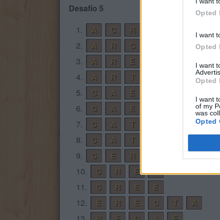
I want t
Desafío 5
Opted 
1.
A
C
R
E
I want t
2.
A
R
C
E
Opted 
3.
A
R
E
T
E
I want 
Advertis
4.
A
R
T
E
Opted 
5.
C
A
E
R
I want t
of my P
6.
C
A
E
R
T
E
was col
Opted 
7.
C
A
T
E
8.
C
A
T
R
E
9.
C
E
R
A
10.
C
R
E
A
11.
C
R
E
E
12.
E
R
E
C
T
A
13.
R
E
C
A
E