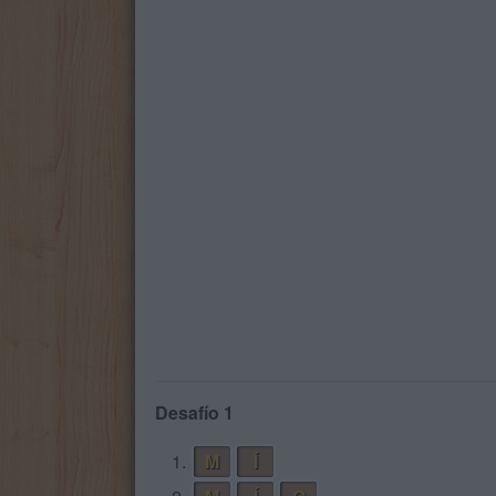
Desafío 1
1.
M
Í