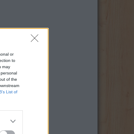
sonal or
ection to
ou may
 personal
out of the
 downstream
B’s List of