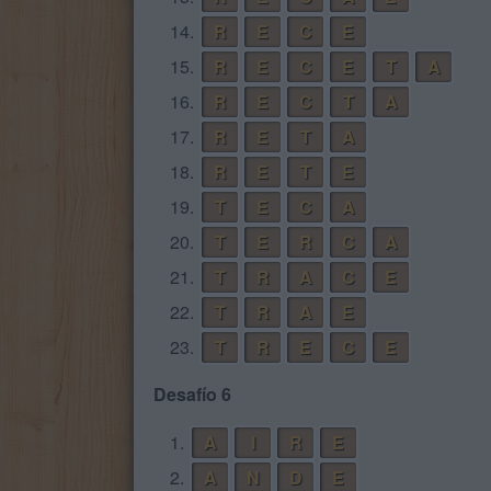
14.
R
E
C
E
15.
R
E
C
E
T
A
16.
R
E
C
T
A
17.
R
E
T
A
18.
R
E
T
E
19.
T
E
C
A
20.
T
E
R
C
A
21.
T
R
A
C
E
22.
T
R
A
E
23.
T
R
E
C
E
Desafío 6
1.
A
I
R
E
2.
A
N
D
E