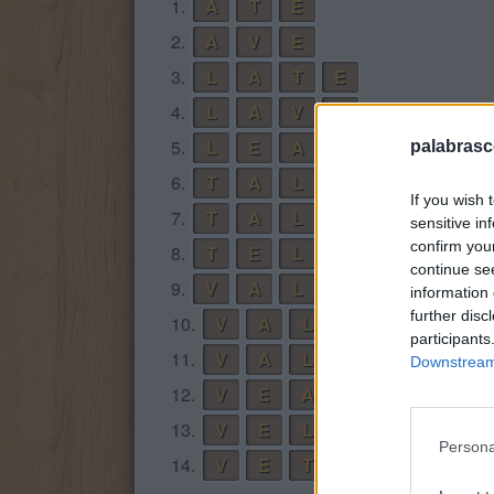
1.
A
T
E
2.
A
V
E
3.
L
A
T
E
4.
L
A
V
E
5.
L
E
A
palabrasc
6.
T
A
L
If you wish 
7.
T
A
L
E
sensitive in
confirm you
8.
T
E
L
A
continue se
9.
V
A
L
information 
further disc
10.
V
A
L
E
participants
11.
V
A
L
E
T
Downstream 
12.
V
E
A
13.
V
E
L
A
Persona
14.
V
E
T
A