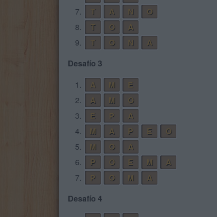
7.
T
A
N
O
8.
T
O
A
9.
T
O
N
A
Desafío 3
1.
A
M
E
2.
A
M
O
3.
E
P
A
4.
M
A
P
E
O
5.
M
O
A
6.
P
O
E
M
A
7.
P
O
M
A
Desafío 4