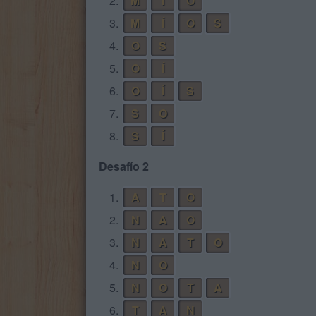
2.
M
Í
O
3.
M
Í
O
S
4.
O
S
5.
O
Í
6.
O
Í
S
7.
S
O
8.
S
Í
Desafío 2
1.
A
T
O
2.
N
A
O
3.
N
A
T
O
4.
N
O
5.
N
O
T
A
6.
T
A
N