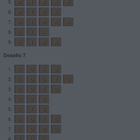
5.
M
I
N
A
R
6.
M
I
R
A
7.
M
I
R
A
N
8.
R
I
A
9.
R
I
M
A
Desafío 7
1.
C
O
S
O
2.
C
O
S
T
O
3.
C
O
T
O
4.
O
S
O
5.
O
T
O
6.
S
O
T
O
7.
T
O
C
O
8.
T
O
S