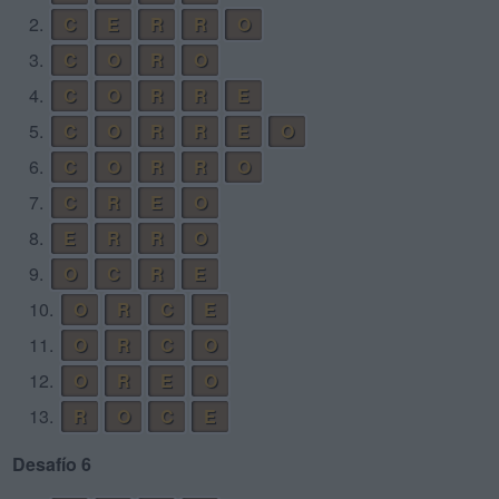
2.
C
E
R
R
O
3.
C
O
R
O
4.
C
O
R
R
E
5.
C
O
R
R
E
O
6.
C
O
R
R
O
7.
C
R
E
O
8.
E
R
R
O
9.
O
C
R
E
10.
O
R
C
E
11.
O
R
C
O
12.
O
R
E
O
13.
R
O
C
E
Desafío 6