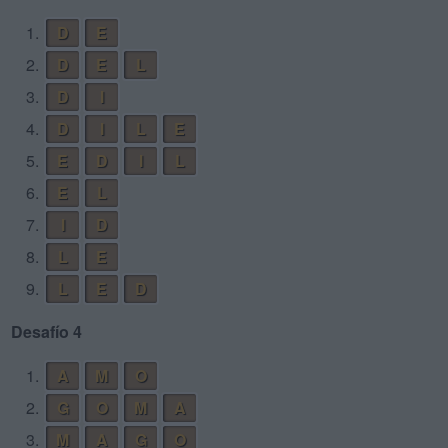
1.
D
E
2.
D
E
L
3.
D
I
4.
D
I
L
E
5.
E
D
I
L
6.
E
L
7.
I
D
8.
L
E
9.
L
E
D
Desafío 4
1.
A
M
O
2.
G
O
M
A
3.
M
A
G
O