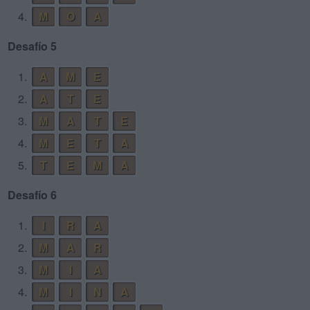
4.
M
O
A
Desafío 5
1.
A
M
E
2.
A
T
E
3.
M
A
T
E
4.
M
E
T
A
5.
T
E
M
A
Desafío 6
1.
I
R
A
2.
M
A
R
3.
M
I
A
4.
M
I
N
A