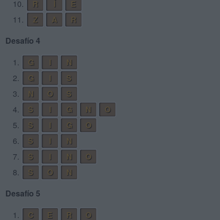
10.
R
Í
E
11.
Z
A
R
Desafío 4
1.
G
I
N
2.
G
I
S
3.
N
O
S
4.
S
I
G
N
O
5.
S
I
G
O
6.
S
I
N
7.
S
I
N
O
8.
S
O
N
Desafío 5
1.
C
E
R
O