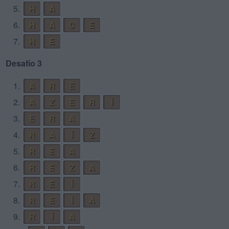
5.
H
A
6.
H
A
C
E
7.
H
E
Desafío 3
1.
A
R
E
2.
A
Z
E
R
Í
3.
E
R
A
4.
R
A
Í
Z
5.
R
E
A
6.
R
E
Z
A
7.
R
E
Í
8.
R
E
Í
A
9.
R
Í
A