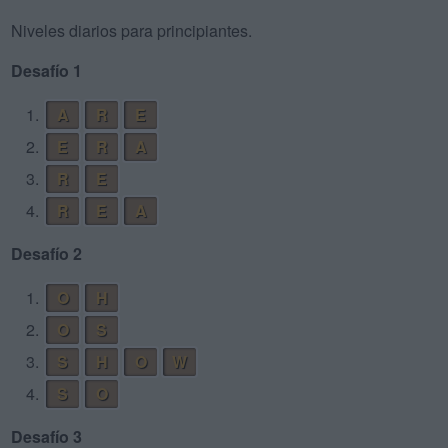
Niveles diarios para principiantes.
Desafío 1
1.
A
R
E
2.
E
R
A
3.
R
E
4.
R
E
A
Desafío 2
1.
O
H
2.
O
S
3.
S
H
O
W
4.
S
O
Desafío 3