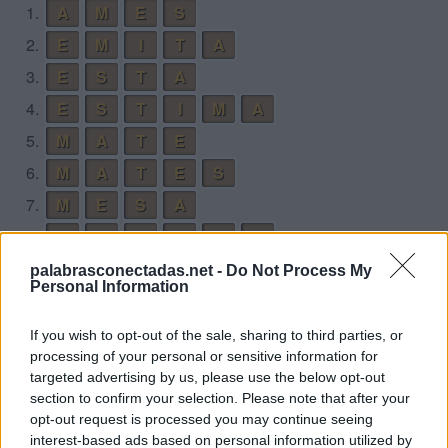
1.
A
M
E
S
2.
E
M
I
T
A
3.
E
S
T
A
4.
E
S
T
I
M
A
5.
M
A
T
E
6.
M
A
T
E
S
7.
M
E
S
A
8.
M
E
S
I
T
A
9.
M
E
S
T
A
palabrasconectadas.net -
Do Not Process My
Personal Information
10.
M
E
T
A
11.
M
E
T
A
S
If you wish to opt-out of the sale, sharing to third parties, or
processing of your personal or sensitive information for
12.
M
I
E
S
targeted advertising by us, please use the below opt-out
13.
M
I
S
A
section to confirm your selection. Please note that after your
opt-out request is processed you may continue seeing
14.
S
E
M
I
interest-based ads based on personal information utilized by