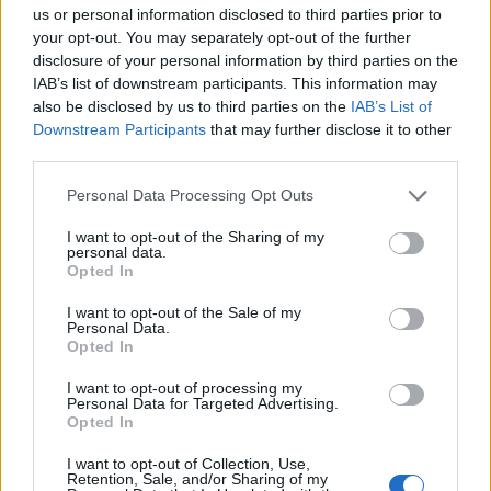
15.
S
E
M
I
T
A
us or personal information disclosed to third parties prior to
your opt-out. You may separately opt-out of the further
16.
S
E
T
A
disclosure of your personal information by third parties on the
17.
S
I
M
A
IAB’s list of downstream participants. This information may
also be disclosed by us to third parties on the
IAB’s List of
18.
T
E
M
A
Downstream Participants
that may further disclose it to other
19.
T
E
M
A
S
third parties.
20.
T
I
E
S
A
Personal Data Processing Opt Outs
21.
T
I
M
E
S
I want to opt-out of the Sharing of my
personal data.
Desafío 7
Opted In
I want to opt-out of the Sale of my
1.
L
A
T
I
R
Personal Data.
Opted In
2.
L
I
A
R
3.
L
I
R
A
I want to opt-out of processing my
Personal Data for Targeted Advertising.
4.
L
I
T
A
Opted In
5.
R
I
T
U
A
L
I want to opt-out of Collection, Use,
Retention, Sale, and/or Sharing of my