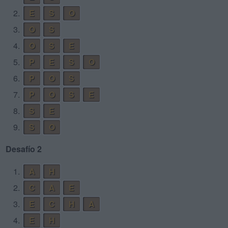
2.
E
S
O
3.
O
S
4.
O
S
E
5.
P
E
S
O
6.
P
O
S
7.
P
O
S
E
8.
S
E
9.
S
O
Desafío 2
1.
A
H
2.
C
A
E
3.
E
C
H
A
4.
E
H