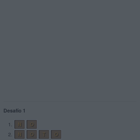
Desafío 1
1.
N
O
2.
N
O
T
O