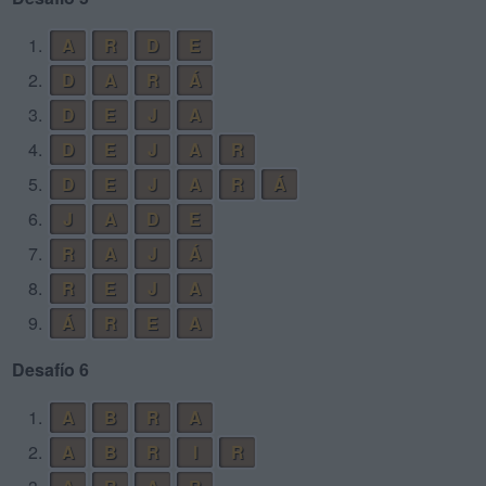
1.
A
R
D
E
2.
D
A
R
Á
3.
D
E
J
A
4.
D
E
J
A
R
5.
D
E
J
A
R
Á
6.
J
A
D
E
7.
R
A
J
Á
8.
R
E
J
A
9.
Á
R
E
A
Desafío 6
1.
A
B
R
A
2.
A
B
R
I
R