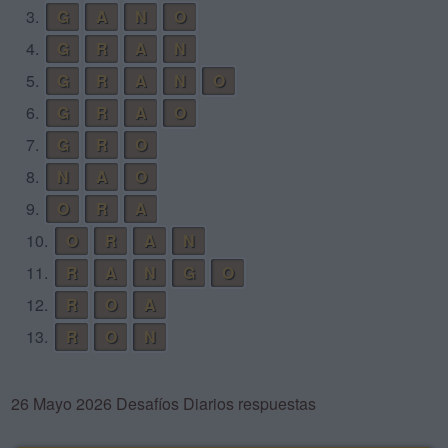
3.
G
A
N
O
4.
G
R
A
N
5.
G
R
A
N
O
6.
G
R
A
O
7.
G
R
O
8.
N
A
O
9.
O
R
A
10.
O
R
A
N
11.
R
A
N
G
O
12.
R
O
A
13.
R
O
N
26 Mayo 2026 Desafíos Diarios respuestas