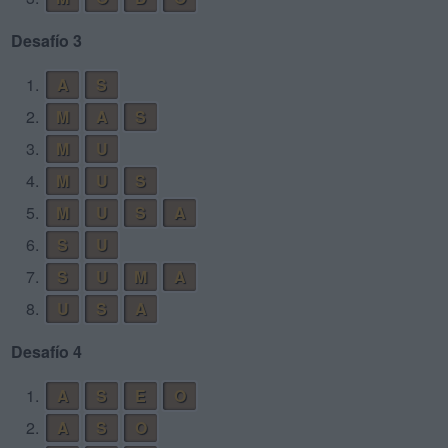
Desafío 3
1.
A
S
2.
M
A
S
3.
M
U
4.
M
U
S
5.
M
U
S
A
6.
S
U
7.
S
U
M
A
8.
U
S
A
Desafío 4
1.
A
S
E
O
2.
A
S
O