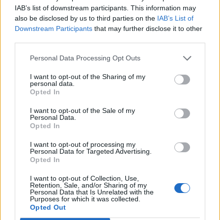
IAB’s list of downstream participants. This information may
22.
R
E
C
E
T
A
also be disclosed by us to third parties on the
IAB’s List of
23.
R
E
C
R
E
A
Downstream Participants
that may further disclose it to other
third parties.
24.
R
E
C
T
A
25.
R
E
T
A
Personal Data Processing Opt Outs
26.
R
E
T
A
R
I want to opt-out of the Sharing of my
personal data.
27.
R
E
T
E
Opted In
28.
R
E
T
R
A
E
I want to opt-out of the Sale of my
Personal Data.
29.
T
E
C
A
Opted In
30.
T
E
R
C
A
I want to opt-out of processing my
Personal Data for Targeted Advertising.
31.
T
E
R
C
E
R
Opted In
32.
T
E
R
C
E
R
A
I want to opt-out of Collection, Use,
33.
T
R
A
C
E
Retention, Sale, and/or Sharing of my
Personal Data that Is Unrelated with the
34.
T
R
A
E
Purposes for which it was collected.
Opted Out
35.
T
R
A
E
R