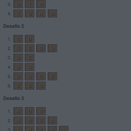
3.
O
T
O
4.
T
O
N
O
Desafío 2
1.
C
D
2.
C
E
D
O
3.
D
E
4.
D
O
5.
D
O
C
E
6.
E
C
O
Desafío 3
1.
A
D
N
2.
A
N
D
A
3.
A
N
I
D
A