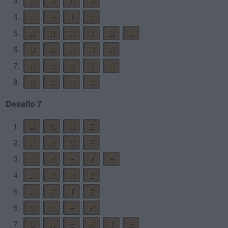
3.
A
R
A
R
4.
A
R
I
A
5.
A
R
R
I
B
A
6.
B
A
R
R
A
7.
R
A
B
I
A
8.
R
A
R
A
Desafío 7
1.
A
C
R
E
2.
A
R
C
E
3.
A
R
E
T
E
4.
A
R
R
E
5.
A
R
T
E
6.
C
A
E
R
7.
C
A
E
R
T
E