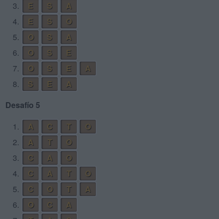
3.
E
S
A
4.
E
S
O
5.
O
S
A
6.
O
S
E
7.
O
S
E
A
8.
S
E
A
Desafío 5
1.
A
C
T
O
2.
A
T
O
3.
C
A
O
4.
C
A
T
O
5.
C
O
T
A
6.
O
C
A