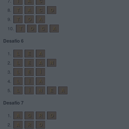
7.
T
A
C
8.
T
A
C
O
9.
T
O
A
10.
T
O
C
A
Desafío 6
1.
L
E
A
2.
L
E
A
N
3.
L
E
Í
4.
L
Í
A
5.
L
Í
N
E
A
Desafío 7
1.
A
G
R
O
2.
A
R
O