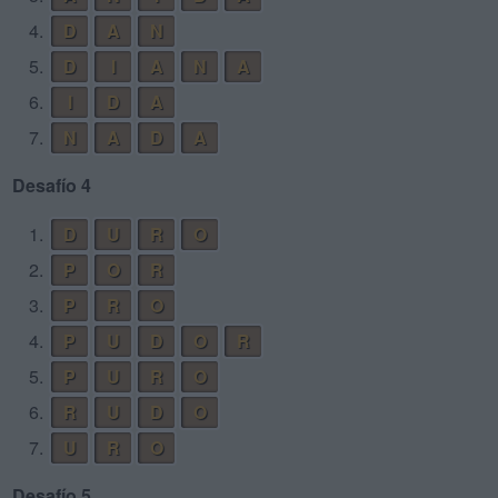
4.
D
A
N
5.
D
I
A
N
A
6.
I
D
A
7.
N
A
D
A
Desafío 4
1.
D
U
R
O
2.
P
O
R
3.
P
R
O
4.
P
U
D
O
R
5.
P
U
R
O
6.
R
U
D
O
7.
U
R
O
Desafío 5