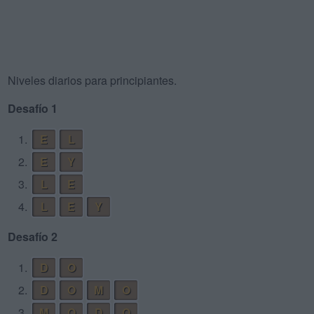
Niveles diarios para principiantes.
Desafío 1
1.
E
L
2.
E
Y
3.
L
E
4.
L
E
Y
Desafío 2
1.
D
O
2.
D
O
M
O
3.
M
O
D
O