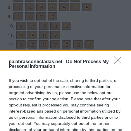
8.
C
A
R
R
E
T
E
9.
C
A
T
E
10.
C
A
T
R
E
11.
C
E
R
A
12.
C
E
R
T
E
R
A
13.
C
R
E
A
palabrasconectadas.net -
Do Not Process My
14.
C
R
E
A
R
Personal Information
15.
C
R
E
E
If you wish to opt-out of the sale, sharing to third parties, or
16.
C
R
E
E
R
processing of your personal or sensitive information for
17.
E
R
E
C
T
A
targeted advertising by us, please use the below opt-out
section to confirm your selection. Please note that after your
18.
E
R
R
E
opt-out request is processed you may continue seeing
19.
R
E
C
A
E
interest-based ads based on personal information utilized by
us or personal information disclosed to third parties prior to
20.
R
E
C
A
E
R
your opt-out. You may separately opt-out of the further
21.
R
E
C
E
disclosure of your personal information by third parties on the