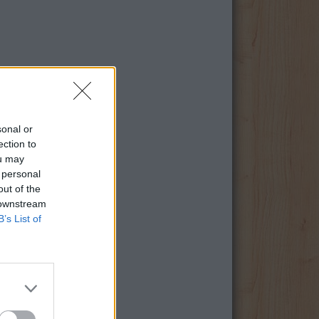
sonal or
ection to
ou may
 personal
out of the
 downstream
B’s List of