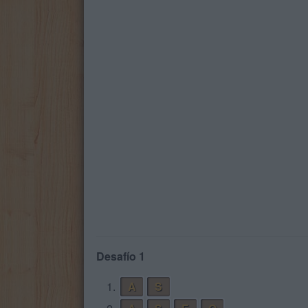
Desafío 1
1.
A
S