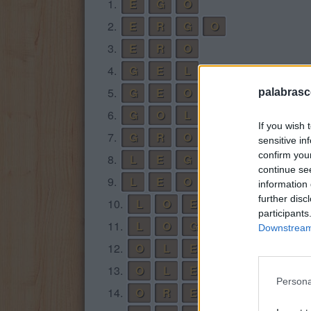
1.
E
G
O
2.
E
R
G
O
3.
E
R
O
4.
G
E
L
5.
G
E
O
palabrasc
6.
G
O
L
If you wish 
7.
G
R
O
sensitive in
confirm you
8.
L
E
G
O
continue se
9.
L
E
O
information 
further disc
10.
L
O
E
participants
11.
L
O
G
R
E
Downstream 
12.
O
L
E
13.
O
L
E
R
Persona
14.
O
R
E