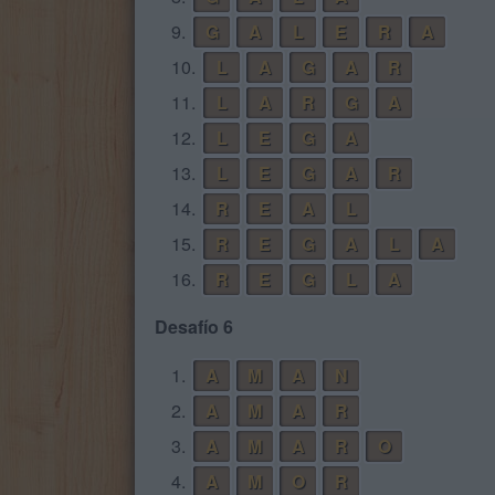
9.
G
A
L
E
R
A
10.
L
A
G
A
R
11.
L
A
R
G
A
12.
L
E
G
A
13.
L
E
G
A
R
14.
R
E
A
L
15.
R
E
G
A
L
A
16.
R
E
G
L
A
Desafío 6
1.
A
M
A
N
2.
A
M
A
R
3.
A
M
A
R
O
4.
A
M
O
R