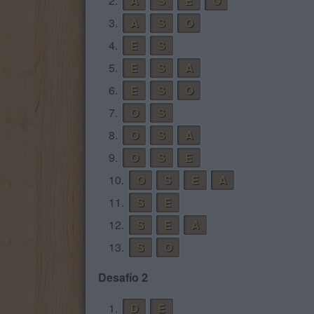
2.
A
S
E
O
3.
A
S
O
4.
E
S
5.
E
S
A
6.
E
S
O
7.
O
S
8.
O
S
A
9.
O
S
E
10.
O
S
E
A
11.
S
E
12.
S
E
A
13.
S
O
Desafío 2
1.
D
E