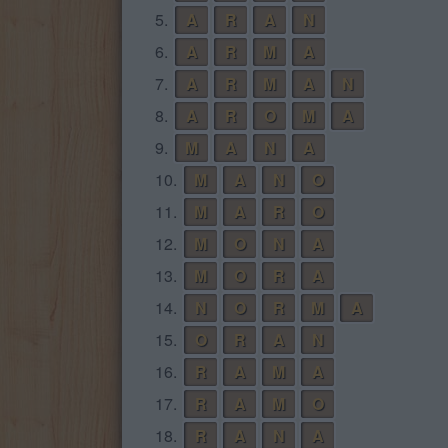
5.
A
R
A
N
6.
A
R
M
A
7.
A
R
M
A
N
8.
A
R
O
M
A
9.
M
A
N
A
10.
M
A
N
O
11.
M
A
R
O
12.
M
O
N
A
13.
M
O
R
A
14.
N
O
R
M
A
15.
O
R
A
N
16.
R
A
M
A
17.
R
A
M
O
18.
R
A
N
A