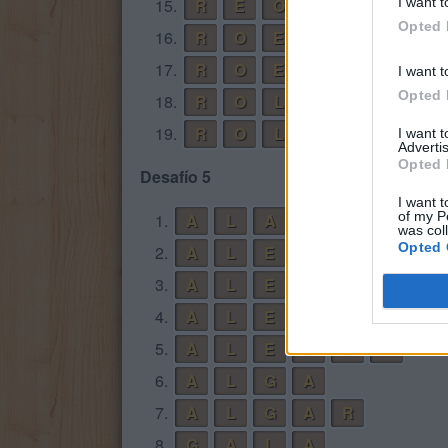
I want t
15.
R
E
O
Opted 
16.
R
O
E
17.
R
O
E
L
I want t
Opted 
18.
R
O
L
19.
R
O
L
E
I want 
Advertis
Opted 
Desafío 5
I want t
of my P
1.
A
L
A
R
was col
Opted 
2.
A
L
E
A
3.
A
L
E
G
A
4.
A
L
E
G
A
R
5.
A
L
E
G
R
A
6.
A
L
G
A
7.
A
L
G
A
R
8.
G
A
L
A