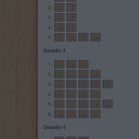
2.
D
Í
3.
M
E
4.
M
Í
5.
Í
D
E
M
Desafío 3
1.
A
M
A
2.
G
A
M
A
3.
G
A
M
M
A
4.
M
A
G
A
5.
M
A
G
M
A
6.
M
A
M
A
Desafío 4