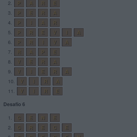
2.
P
A
R
E
3.
P
E
R
A
4.
P
I
A
R
5.
P
R
E
V
I
A
6.
P
R
I
V
A
7.
R
A
P
E
8.
V
E
R
A
9.
V
I
E
R
A
10.
V
I
R
A
11.
V
I
R
E
Desafío 6
1.
C
E
N
E
2.
C
R
E
C
E