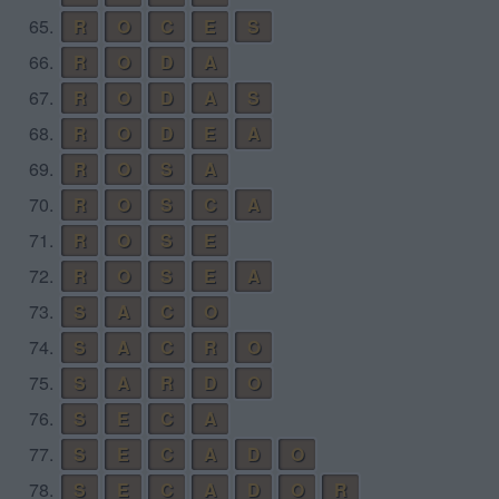
65.
R
O
C
E
S
66.
R
O
D
A
67.
R
O
D
A
S
68.
R
O
D
E
A
69.
R
O
S
A
70.
R
O
S
C
A
71.
R
O
S
E
72.
R
O
S
E
A
73.
S
A
C
O
74.
S
A
C
R
O
75.
S
A
R
D
O
76.
S
E
C
A
77.
S
E
C
A
D
O
78.
S
E
C
A
D
O
R