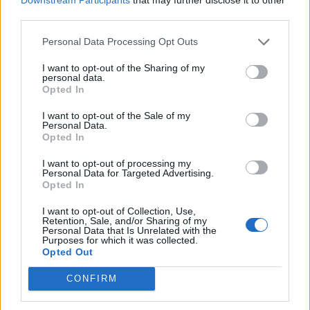
37.
C
O
S
E
third parties.
38.
C
O
S
E
R
Personal Data Processing Opt Outs
39.
C
R
A
S
O
I want to opt-out of the Sharing of my
personal data.
40.
C
R
E
A
Opted In
41.
C
R
E
A
D
O
I want to opt-out of the Sale of my
42.
C
R
E
A
D
O
S
Personal Data.
Opted In
43.
C
R
E
A
S
I want to opt-out of processing my
44.
C
R
E
D
O
Personal Data for Targeted Advertising.
Opted In
45.
C
R
E
O
I want to opt-out of Collection, Use,
46.
C
R
E
S
O
Retention, Sale, and/or Sharing of my
Personal Data that Is Unrelated with the
47.
D
A
R
O
S
Purposes for which it was collected.
Opted Out
48.
D
A
R
S
E
CONFIRM
49.
D
E
C
O
R
A
50.
D
E
S
C
A
R
O