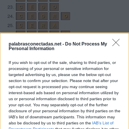
23.
C
E
D
O
24.
C
E
D
R
O
25.
C
E
R
A
26.
C
E
R
D
A
27.
C
E
R
D
O
palabrasconectadas.net -
Do Not Process My
Personal Information
28.
C
E
R
O
29.
C
E
S
A
If you wish to opt-out of the sale, sharing to third parties, or
processing of your personal or sensitive information for
30.
C
E
S
A
D
O
targeted advertising by us, please use the below opt-out
31.
C
E
S
A
R
section to confirm your selection. Please note that after your
opt-out request is processed you may continue seeing
32.
C
O
D
A
interest-based ads based on personal information utilized by
33.
C
O
R
A
us or personal information disclosed to third parties prior to
your opt-out. You may separately opt-out of the further
34.
C
O
R
E
A
disclosure of your personal information by third parties on the
35.
C
O
R
S
A
IAB’s list of downstream participants. This information may
also be disclosed by us to third parties on the
IAB’s List of
36.
C
O
S
A
Downstream Participants
that may further disclose it to other