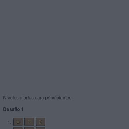
Niveles diarios para principiantes.
Desafío 1
1.
A
R
E