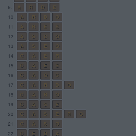
9.
A
R
D
E
10.
A
R
D
O
11.
A
R
E
S
12.
A
S
C
O
13.
A
S
E
O
14.
C
A
E
R
15.
C
A
E
S
16.
C
A
O
S
17.
C
A
R
D
O
18.
C
A
R
O
19.
C
A
S
E
20.
C
A
S
E
R
O
21.
C
A
S
O
22.
C
E
D
A