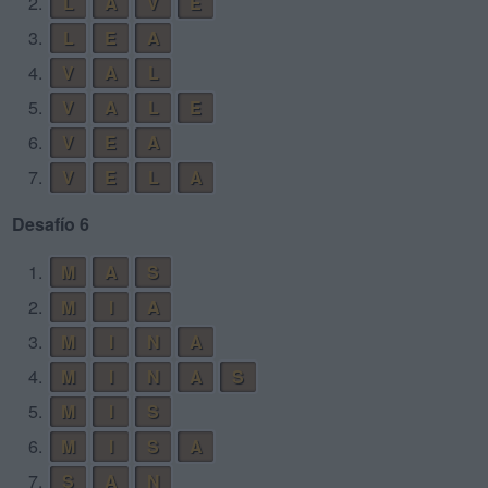
2.
L
A
V
E
3.
L
E
A
4.
V
A
L
5.
V
A
L
E
6.
V
E
A
7.
V
E
L
A
Desafío 6
1.
M
A
S
2.
M
I
A
3.
M
I
N
A
4.
M
I
N
A
S
5.
M
I
S
6.
M
I
S
A
7.
S
A
N