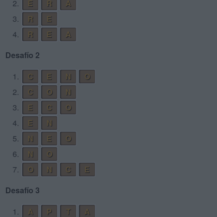
2.
E
R
A
3.
R
E
4.
R
E
A
Desafío 2
1.
C
E
N
O
2.
C
O
N
3.
E
C
O
4.
E
N
5.
N
E
O
6.
N
O
7.
O
N
C
E
Desafío 3
1.
A
P
T
A