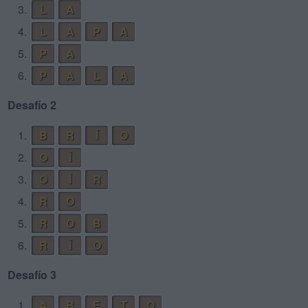
3.
L
A
4.
L
A
P
A
5.
P
A
6.
P
A
L
A
Desafío 2
1.
B
R
Í
O
2.
O
Í
3.
O
Í
R
4.
R
O
5.
R
O
B
6.
R
Í
O
Desafío 3
1.
A
B
E
T
O