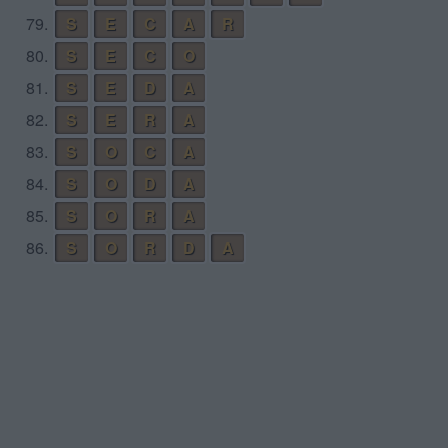
79.
S
E
C
A
R
80.
S
E
C
O
81.
S
E
D
A
82.
S
E
R
A
83.
S
O
C
A
84.
S
O
D
A
85.
S
O
R
A
86.
S
O
R
D
A