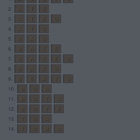
2.
A
T
E
3.
A
T
E
O
4.
A
T
O
5.
B
A
O
6.
B
A
T
E
7.
B
A
T
E
O
8.
B
A
T
O
9.
B
E
A
T
O
10.
B
O
A
11.
B
O
T
A
12.
B
O
T
E
13.
T
O
A
14.
T
O
B
A