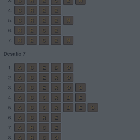
3.
C
R
E
C
E
N
4.
C
R
E
E
5.
C
R
E
E
N
6.
R
E
C
E
7.
R
E
C
E
N
Desafío 7
1.
A
C
E
D
O
2.
A
C
E
R
O
3.
A
C
E
R
O
S
4.
A
C
O
R
D
E
5.
A
C
O
R
D
E
S
6.
A
C
R
E
7.
A
R
C
E
8.
A
R
C
O