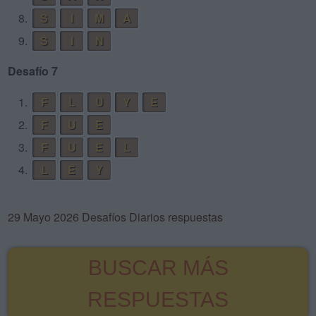
8.
S
I
M
A
9.
S
I
N
Desafío 7
1.
F
L
U
Y
E
2.
F
U
E
3.
F
U
E
L
4.
L
E
Y
29 Mayo 2026 Desafíos Diarios respuestas
BUSCAR MÁS
RESPUESTAS