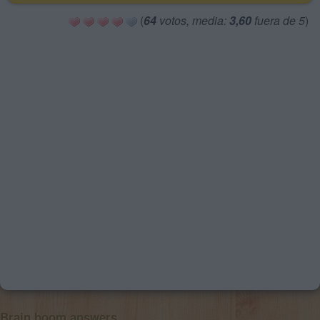
(
64
votos, media:
3,60
fuera de 5
)
Brain boom answers