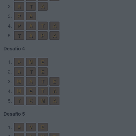
2.
A
T
A
3.
P
A
4.
P
A
T
A
5.
T
A
P
A
Desafío 4
1.
A
M
E
2.
A
T
E
3.
M
A
T
E
4.
M
E
T
A
5.
T
E
M
A
Desafío 5
1.
A
V
E