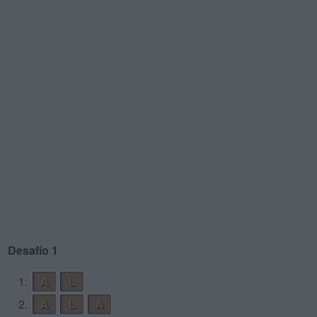
Desafío 1
1.
A
L
2.
A
L
A