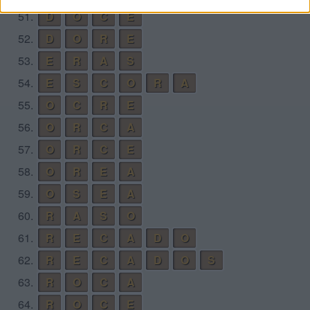
51.
D
O
C
E
52.
D
O
R
E
53.
E
R
A
S
54.
E
S
C
O
R
A
55.
O
C
R
E
56.
O
R
C
A
57.
O
R
C
E
58.
O
R
E
A
59.
O
S
E
A
60.
R
A
S
O
61.
R
E
C
A
D
O
62.
R
E
C
A
D
O
S
63.
R
O
C
A
64.
R
O
C
E