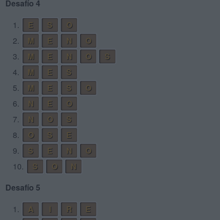
Desafío 4
1.
E
S
O
2.
M
E
N
O
3.
M
E
N
O
S
4.
M
E
S
5.
M
E
S
O
6.
N
E
O
7.
N
O
S
8.
O
S
E
9.
S
E
N
O
10.
S
O
N
Desafío 5
1.
A
I
R
E