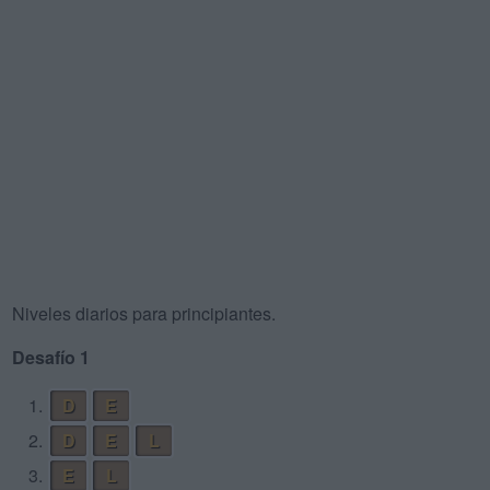
Niveles diarios para principiantes.
Desafío 1
1.
D
E
2.
D
E
L
3.
E
L