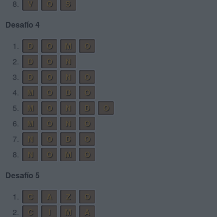
8.
V
O
S
Desafío 4
1.
D
O
M
O
2.
D
O
N
3.
D
O
N
O
4.
M
O
D
O
5.
M
O
N
D
O
6.
M
O
N
O
7.
N
O
D
O
8.
N
O
M
O
Desafío 5
1.
C
A
Z
O
2.
C
I
M
A