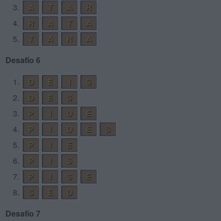
3.
A
T
A
R
4.
R
A
T
A
5.
T
A
R
A
Desafío 6
1.
D
E
I
S
2.
D
E
S
3.
P
I
D
E
4.
P
I
D
E
S
5.
P
I
E
6.
P
I
S
7.
P
I
S
E
8.
S
E
D
Desafío 7