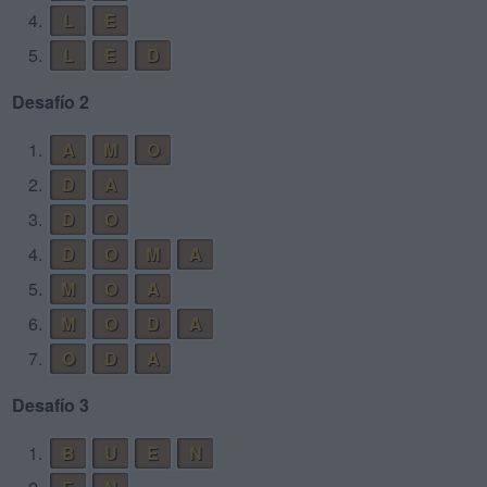
4.
L
E
5.
L
E
D
Desafío 2
1.
A
M
O
2.
D
A
3.
D
O
4.
D
O
M
A
5.
M
O
A
6.
M
O
D
A
7.
O
D
A
Desafío 3
1.
B
U
E
N