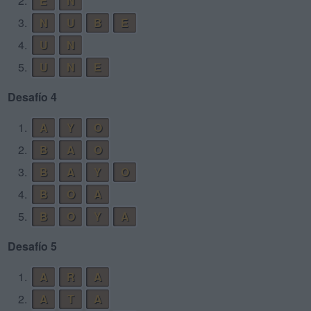
2.
E
N
3.
N
U
B
E
4.
U
N
5.
U
N
E
Desafío 4
1.
A
Y
O
2.
B
A
O
3.
B
A
Y
O
4.
B
O
A
5.
B
O
Y
A
Desafío 5
1.
A
R
A
2.
A
T
A