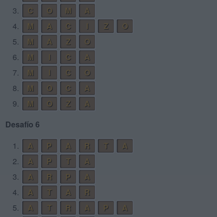
3.
C
O
M
A
4.
M
A
C
I
Z
O
5.
M
A
Z
O
6.
M
I
C
A
7.
M
I
C
O
8.
M
O
C
A
9.
M
O
Z
A
Desafío 6
1.
A
P
A
R
T
A
2.
A
P
T
A
3.
A
R
P
A
4.
A
T
A
R
5.
A
T
R
A
P
A