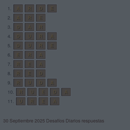
1.
A
R
D
E
2.
A
R
E
3.
D
A
R
4.
D
U
R
A
5.
D
U
R
E
6.
E
R
A
7.
R
E
A
8.
R
E
D
9.
R
U
D
A
10.
R
U
E
D
A
11.
U
R
E
A
30 Septiembre 2025 Desafíos Diarios respuestas