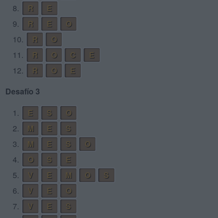
8.
R
E
9.
R
E
O
10.
R
O
11.
R
O
C
E
12.
R
O
E
Desafío 3
1.
E
S
O
2.
M
E
S
3.
M
E
S
O
4.
O
S
E
5.
V
E
M
O
S
6.
V
E
O
7.
V
E
S