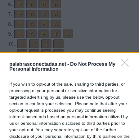
6.
P
A
R
A
7.
P
A
T
A
8.
R
A
P
A
9.
R
A
P
T
A
10.
R
A
T
A
11.
T
A
P
A
12.
T
A
P
A
R
palabrasconectadas.net -
Do Not Process My
Personal Information
13.
T
A
P
A
R
A
14.
T
A
R
A
If you wish to opt-out of the sale, sharing to third parties, or
processing of your personal or sensitive information for
Desafío 7
targeted advertising by us, please use the below opt-out
section to confirm your selection. Please note that after your
1.
A
L
B
O
opt-out request is processed you may continue seeing
interest-based ads based on personal information utilized by
2.
A
L
O
E
us or personal information disclosed to third parties prior to
3.
A
L
Z
O
your opt-out. You may separately opt-out of the further
disclosure of your personal information by third parties on the