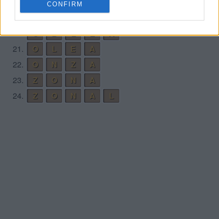
18.
N
O
B
L
E
CONFIRM
19.
N
O
B
L
E
Z
A
20.
O
B
L
E
A
21.
O
L
E
A
22.
O
N
Z
A
23.
Z
O
N
A
24.
Z
O
N
A
L