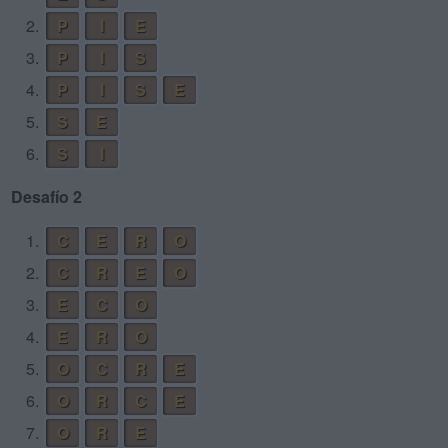
2.
P
I
E
3.
P
I
S
4.
P
I
S
E
5.
S
E
6.
S
I
Desafío 2
1.
C
E
R
O
2.
C
R
E
O
3.
E
C
O
4.
E
R
O
5.
O
C
R
E
6.
O
R
C
E
7.
O
R
E