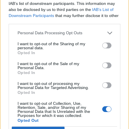
4.
B
A
L
E
IAB’s list of downstream participants. This information may
5.
B
A
Z
O
also be disclosed by us to third parties on the
IAB’s List of
Downstream Participants
that may further disclose it to other
6.
B
O
L
A
third parties.
7.
B
O
L
E
A
Personal Data Processing Opt Outs
8.
B
O
Z
A
L
I want to opt-out of the Sharing of my
9.
L
A
N
Z
O
personal data.
Opted In
10.
L
A
Z
O
I want to opt-out of the Sale of my
11.
L
E
A
N
Personal Data.
Opted In
12.
L
E
O
N
A
13.
L
O
B
A
I want to opt-out of processing my
Personal Data for Targeted Advertising.
14.
L
O
N
A
Opted In
15.
L
O
Z
A
I want to opt-out of Collection, Use,
Retention, Sale, and/or Sharing of my
16.
N
A
B
O
Personal Data that Is Unrelated with the
Purposes for which it was collected.
17.
N
O
B
E
L
Opted Out