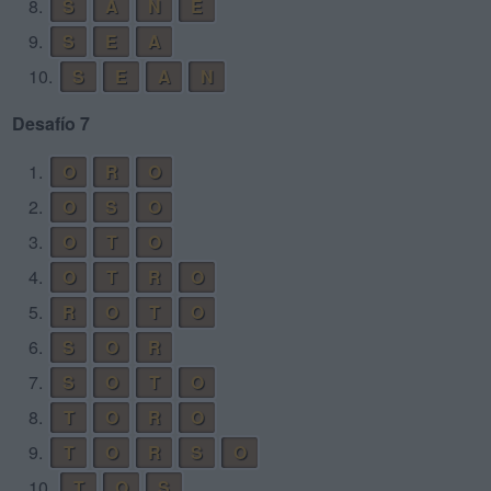
8.
S
A
N
E
9.
S
E
A
10.
S
E
A
N
Desafío 7
1.
O
R
O
2.
O
S
O
3.
O
T
O
4.
O
T
R
O
5.
R
O
T
O
6.
S
O
R
7.
S
O
T
O
8.
T
O
R
O
9.
T
O
R
S
O
10.
T
O
S