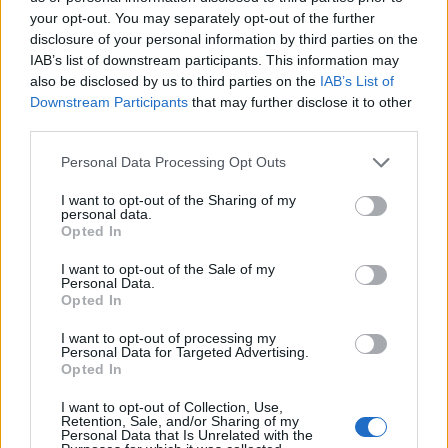
11.
F
I
A
R
your opt-out. You may separately opt-out of the further
12.
F
I
A
R
M
E
disclosure of your personal information by third parties on the
IAB’s list of downstream participants. This information may
13.
F
I
B
R
A
also be disclosed by us to third parties on the
IAB’s List of
14.
F
I
E
R
A
Downstream Participants
that may further disclose it to other
third parties.
15.
F
I
R
M
A
16.
F
I
R
M
E
Personal Data Processing Opt Outs
17.
I
B
E
R
A
I want to opt-out of the Sharing of my
personal data.
18.
I
R
M
E
Opted In
19.
M
E
R
A
I want to opt-out of the Sale of my
Personal Data.
20.
M
I
E
R
A
Opted In
21.
M
I
R
A
I want to opt-out of processing my
Personal Data for Targeted Advertising.
22.
M
I
R
E
Opted In
23.
R
A
F
E
I want to opt-out of Collection, Use,
24.
R
E
M
A
Retention, Sale, and/or Sharing of my
Personal Data that Is Unrelated with the