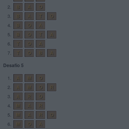
2.
B
A
O
3.
B
A
T
O
4.
B
O
A
5.
B
O
T
A
6.
T
O
A
7.
T
O
B
A
Desafío 5
1.
A
M
O
2.
A
M
O
R
3.
A
R
O
4.
M
A
R
5.
M
A
R
O
6.
M
O
A