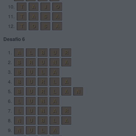
10.
T
A
J
O
11.
T
A
S
A
12.
T
O
S
A
Desafío 6
1.
A
L
B
U
R
2.
B
R
U
N
A
3.
B
U
L
A
4.
B
U
R
L
A
5.
B
U
R
L
A
N
6.
L
U
N
A
7.
L
U
N
A
R
8.
N
U
B
L
A
9.
N
U
L
A