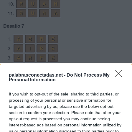
10.
R
U
A
N
11.
R
U
N
A
Desafío 7
1.
A
B
R
E
2.
A
I
R
E
3.
A
R
F
E
4.
A
R
M
E
palabrasconectadas.net -
Do Not Process My
5.
B
R
E
A
Personal Information
6.
E
B
R
I
A
If you wish to opt-out of the sale, sharing to third parties, or
7.
E
M
I
R
processing of your personal or sensitive information for
8.
F
A
B
E
R
targeted advertising by us, please use the below opt-out
section to confirm your selection. Please note that after your
9.
F
E
R
I
A
opt-out request is processed you may continue seeing
10.
F
I
A
M
B
R
E
interest-based ads based on personal information utilized by
us or personal information disclosed to third parties prior to