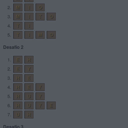
2.
M
I
O
3.
M
I
T
O
4.
T
I
5.
T
I
M
O
Desafío 2
1.
E
H
2.
E
Y
3.
H
E
4.
H
E
Y
5.
H
U
Y
6.
H
U
Y
E
7.
U
H
Desafío 3