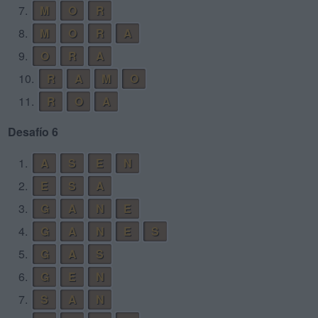
7.
M
O
R
8.
M
O
R
A
9.
O
R
A
10.
R
A
M
O
11.
R
O
A
Desafío 6
1.
A
S
E
N
2.
E
S
A
3.
G
A
N
E
4.
G
A
N
E
S
5.
G
A
S
6.
G
E
N
7.
S
A
N