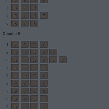
4.
D
E
N
5.
E
N
D
E
6.
E
N
E
Desafío 5
1.
A
S
T
A
2.
A
T
A
J
O
3.
A
T
A
J
O
S
4.
A
T
A
S
5.
J
O
T
A
6.
S
A
J
A
7.
S
A
T
O
8.
S
O
J
A
9.
S
O
T
A