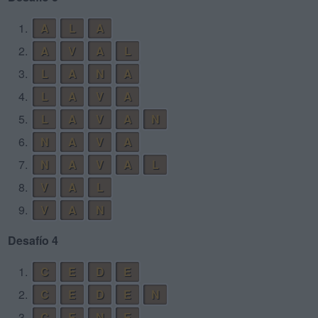
1.
A
L
A
2.
A
V
A
L
3.
L
A
N
A
4.
L
A
V
A
5.
L
A
V
A
N
6.
N
A
V
A
7.
N
A
V
A
L
8.
V
A
L
9.
V
A
N
Desafío 4
1.
C
E
D
E
2.
C
E
D
E
N
3.
C
E
N
E