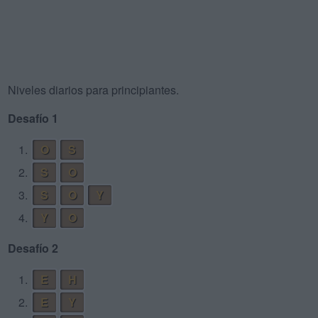
Niveles diarios para principiantes.
Desafío 1
1.
O
S
2.
S
O
3.
S
O
Y
4.
Y
O
Desafío 2
1.
E
H
2.
E
Y