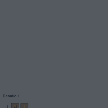
Desafío 1
1.
M
I