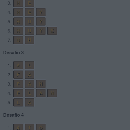
3.
H
E
4.
H
E
Y
5.
H
U
Y
6.
H
U
Y
E
7.
U
H
Desafío 3
1.
A
L
2.
F
A
3.
F
A
N
4.
F
L
A
N
5.
L
A
Desafío 4
1.
A
T
O