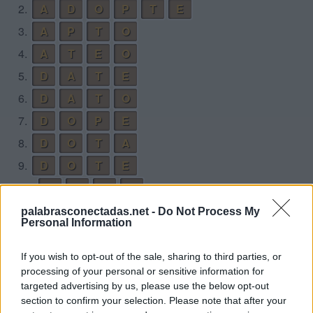
2.
A
D
O
P
T
E
3.
A
P
T
O
4.
A
T
E
O
5.
D
A
T
E
6.
D
A
T
O
7.
D
O
P
E
8.
D
O
T
A
9.
D
O
T
E
10.
O
P
T
A
11.
O
P
T
E
palabrasconectadas.net -
Do Not Process My
Personal Information
12.
P
A
T
E
O
13.
P
A
T
O
If you wish to opt-out of the sale, sharing to third parties, or
processing of your personal or sensitive information for
14.
P
E
T
O
targeted advertising by us, please use the below opt-out
15.
P
O
D
A
section to confirm your selection. Please note that after your