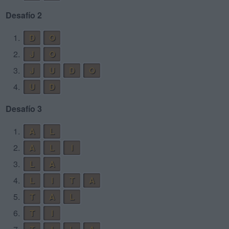
Desafío 2
1.
D
O
2.
J
O
3.
J
U
D
O
4.
U
D
Desafío 3
1.
A
L
2.
A
L
I
3.
L
A
4.
L
I
T
A
5.
T
A
L
6.
T
I