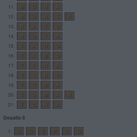
11.
M
O
N
A
12.
M
O
N
T
A
13.
N
A
T
O
14.
N
O
T
A
15.
T
A
N
O
16.
T
I
M
O
17.
T
I
N
A
18.
T
I
N
O
19.
T
O
M
A
20.
T
O
M
A
N
21.
T
O
N
A
Desafío 6
1.
A
D
E
P
T
O