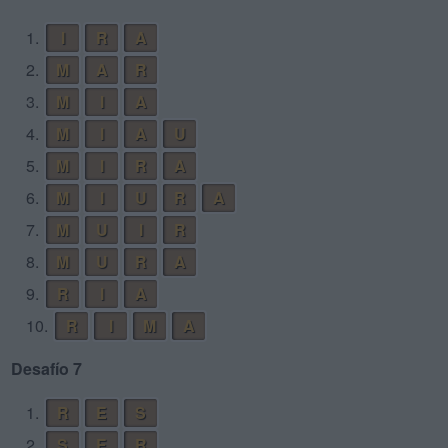
1.
I
R
A
2.
M
A
R
3.
M
I
A
4.
M
I
A
U
5.
M
I
R
A
6.
M
I
U
R
A
7.
M
U
I
R
8.
M
U
R
A
9.
R
I
A
10.
R
I
M
A
Desafío 7
1.
R
E
S
2.
S
E
R