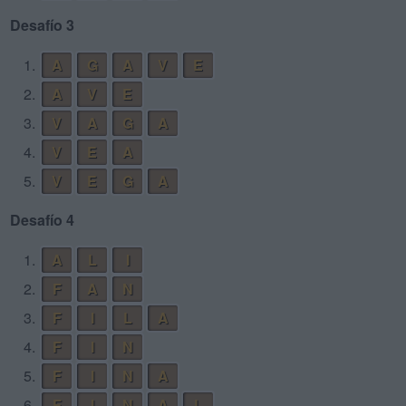
Desafío 3
1.
A
G
A
V
E
2.
A
V
E
3.
V
A
G
A
4.
V
E
A
5.
V
E
G
A
Desafío 4
1.
A
L
I
2.
F
A
N
3.
F
I
L
A
4.
F
I
N
5.
F
I
N
A
6.
F
I
N
A
L