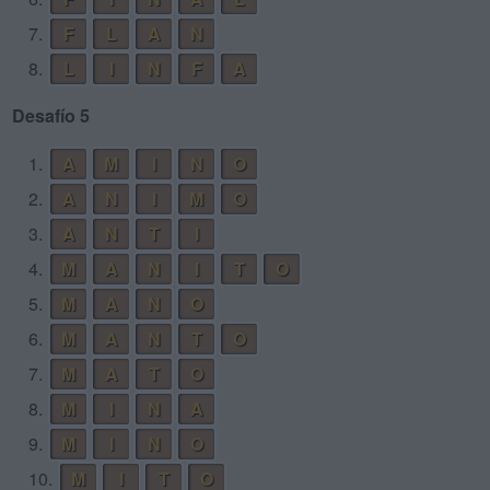
7.
F
L
A
N
8.
L
I
N
F
A
Desafío 5
1.
A
M
I
N
O
2.
A
N
I
M
O
3.
A
N
T
I
4.
M
A
N
I
T
O
5.
M
A
N
O
6.
M
A
N
T
O
7.
M
A
T
O
8.
M
I
N
A
9.
M
I
N
O
10.
M
I
T
O