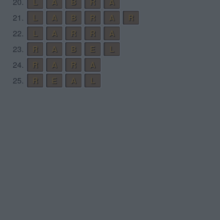
20.
L
A
B
R
A
21.
L
A
B
R
A
R
22.
L
A
R
R
A
23.
R
A
B
E
L
24.
R
A
R
A
25.
R
E
A
L