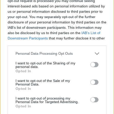
opt-out request is processed you may continue seeing
16.
P
O
E
T
A
interest-based ads based on personal information utilized by
17.
P
O
T
E
us or personal information disclosed to third parties prior to
your opt-out. You may separately opt-out of the further
18.
T
A
P
E
disclosure of your personal information by third parties on the
19.
T
O
A
D
IAB’s list of downstream participants. This information may
also be disclosed by us to third parties on the
IAB’s List of
20.
T
O
D
A
Downstream Participants
that may further disclose it to other
21.
T
O
P
A
third parties.
22.
T
O
P
E
Personal Data Processing Opt Outs
Desafío 7
I want to opt-out of the Sharing of my
personal data.
Opted In
1.
A
B
R
A
I want to opt-out of the Sale of my
2.
A
B
R
E
Personal Data.
Opted In
3.
A
L
A
R
4.
A
L
B
A
I want to opt-out of processing my
Personal Data for Targeted Advertising.
5.
A
L
B
A
R
Opted In