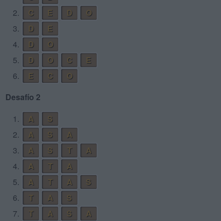
2.
C
E
D
O
3.
D
E
4.
D
O
5.
D
O
C
E
6.
E
C
O
Desafío 2
1.
A
S
2.
A
S
A
3.
A
S
T
A
4.
A
T
A
5.
A
T
A
S
6.
T
A
S
7.
T
A
S
A