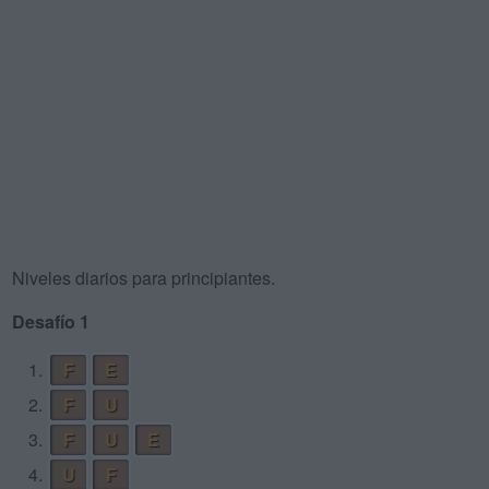
Niveles diarios para principiantes.
Desafío 1
1.
F
E
2.
F
U
3.
F
U
E
4.
U
F