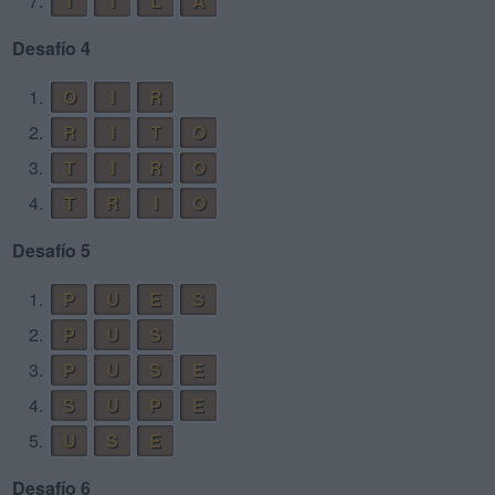
7.
T
I
L
A
Desafío 4
1.
O
I
R
2.
R
I
T
O
3.
T
I
R
O
4.
T
R
I
O
Desafío 5
1.
P
U
E
S
2.
P
U
S
3.
P
U
S
E
4.
S
U
P
E
5.
U
S
E
Desafío 6