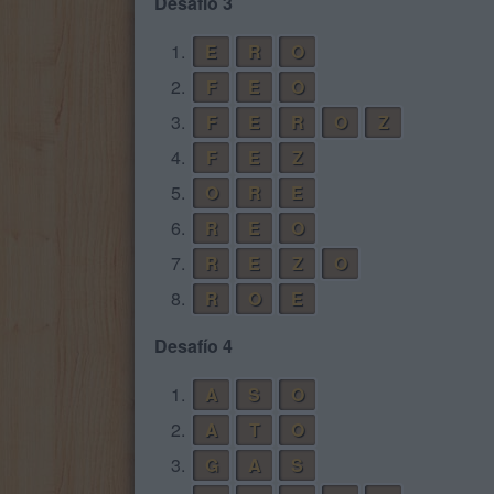
Desafío 3
1.
E
R
O
2.
F
E
O
3.
F
E
R
O
Z
4.
F
E
Z
5.
O
R
E
6.
R
E
O
7.
R
E
Z
O
8.
R
O
E
Desafío 4
1.
A
S
O
2.
A
T
O
3.
G
A
S