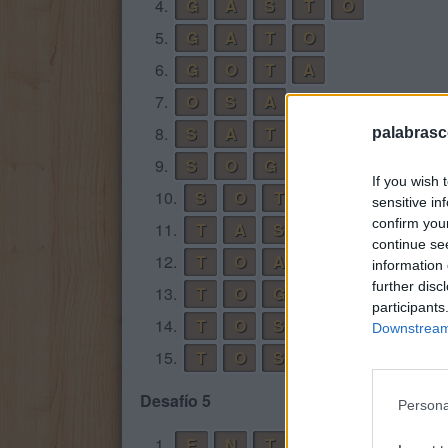
4.
G
A
S
T
O
5.
G
A
T
O
6.
G
O
T
A
7.
O
S
A
8.
S
A
T
O
palabrasc
9.
S
O
G
A
If you wish 
10.
S
O
T
A
sensitive in
confirm you
11.
T
A
S
continue se
12.
T
O
A
information 
further disc
13.
T
O
G
A
participants
14.
T
O
S
Downstream 
15.
T
O
S
A
Desafío 5
Persona
1.
E
N
T
E