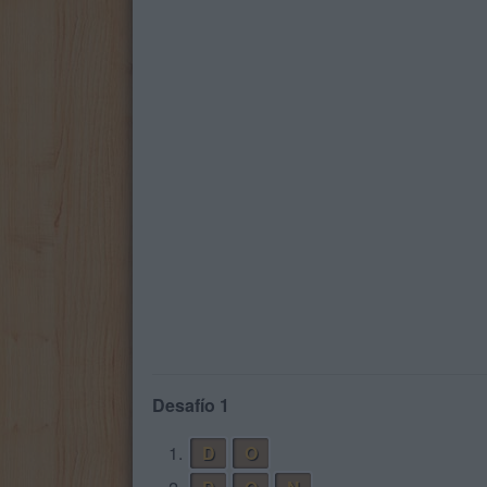
Desafío 1
1.
D
O