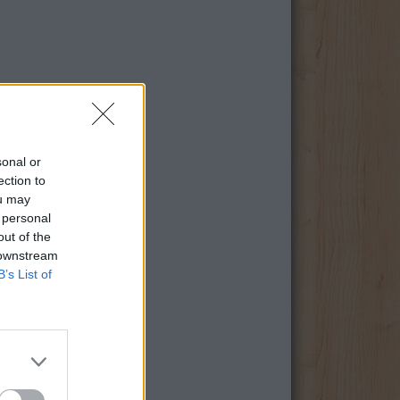
sonal or
ection to
ou may
 personal
out of the
 downstream
B’s List of