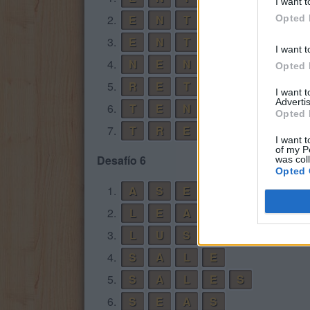
I want t
2.
E
N
T
R
E
Opted 
3.
E
N
T
R
E
N
I want t
4.
N
E
N
E
Opted 
5.
R
E
T
E
I want 
Advertis
6.
T
E
N
E
R
Opted 
7.
T
R
E
N
I want t
of my P
Desafío 6
was col
Opted 
1.
A
S
E
S
2.
L
E
A
S
3.
L
U
S
A
4.
S
A
L
E
5.
S
A
L
E
S
6.
S
E
A
S