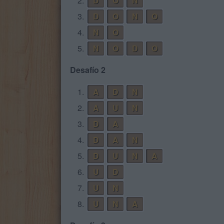
2.
D
O
N
3.
D
O
N
O
4.
N
O
5.
N
O
D
O
Desafío 2
1.
A
D
N
2.
A
U
N
3.
D
A
4.
D
A
N
5.
D
U
N
A
6.
U
D
7.
U
N
8.
U
N
A