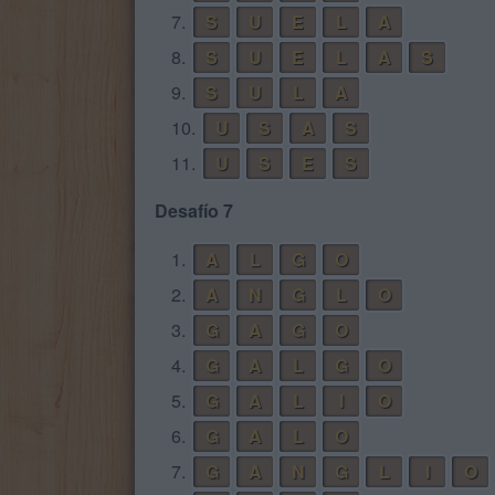
7.
S
U
E
L
A
8.
S
U
E
L
A
S
9.
S
U
L
A
10.
U
S
A
S
11.
U
S
E
S
Desafío 7
1.
A
L
G
O
2.
A
N
G
L
O
3.
G
A
G
O
4.
G
A
L
G
O
5.
G
A
L
I
O
6.
G
A
L
O
7.
G
A
N
G
L
I
O