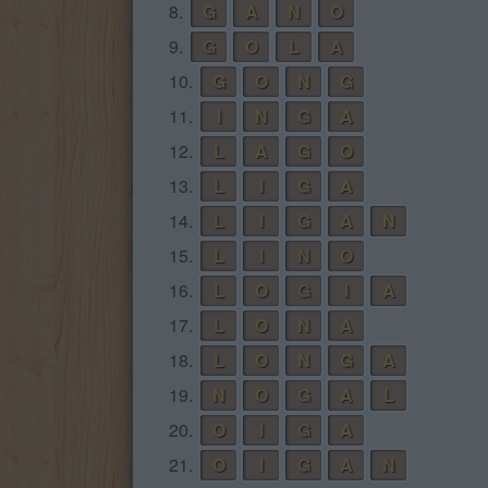
8.
G
A
N
O
9.
G
O
L
A
10.
G
O
N
G
11.
I
N
G
A
12.
L
A
G
O
13.
L
I
G
A
14.
L
I
G
A
N
15.
L
I
N
O
16.
L
O
G
I
A
17.
L
O
N
A
18.
L
O
N
G
A
19.
N
O
G
A
L
20.
O
I
G
A
21.
O
I
G
A
N