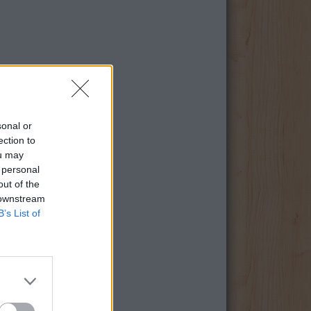
sonal or
ection to
ou may
 personal
out of the
 downstream
B’s List of