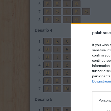
6.
P
E
L
O
7.
P
O
L
E
O
8.
P
O
L
O
Desafío 4
palabrasc
1.
M
E
S
If you wish 
2.
M
I
E
S
sensitive in
confirm you
3.
M
I
S
continue se
4.
M
I
S
E
S
information 
further disc
5.
M
I
S
S
participants
6.
S
E
I
S
Downstream 
7.
S
E
M
I
Desafío 5
Persona
1.
O
R
E
N