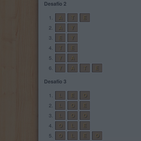
Desafío 2
1.
A
T
E
2.
A
Y
3.
E
Y
4.
T
E
5.
Y
A
6.
Y
A
T
E
Desafío 3
1.
L
E
O
2.
L
O
E
3.
L
O
O
4.
O
L
E
5.
O
L
E
O