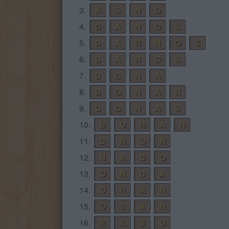
3.
A
S
N
O
4.
D
A
N
O
S
5.
D
A
R
N
O
S
6.
D
A
R
O
S
7.
D
O
N
A
8.
D
O
N
A
R
9.
D
O
N
A
S
10.
D
O
R
A
N
11.
D
R
O
N
12.
N
A
D
O
13.
O
N
D
A
14.
O
R
A
N
15.
O
S
A
N
16.
R
A
S
O