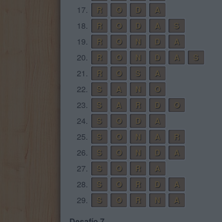
17.
R
O
D
A
18.
R
O
D
A
S
19.
R
O
N
D
A
20.
R
O
N
D
A
S
21.
R
O
S
A
22.
S
A
N
O
23.
S
A
R
D
O
24.
S
O
D
A
25.
S
O
N
A
R
26.
S
O
N
D
A
27.
S
O
R
A
28.
S
O
R
D
A
29.
S
O
R
N
A
Desafío 7