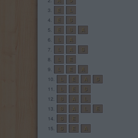
2.
A
S
3.
E
L
4.
E
S
5.
E
S
A
6.
L
A
7.
L
A
S
8.
L
E
9.
L
E
A
10.
L
E
A
S
11.
L
E
S
12.
S
A
L
13.
S
A
L
E
14.
S
E
15.
S
E
A