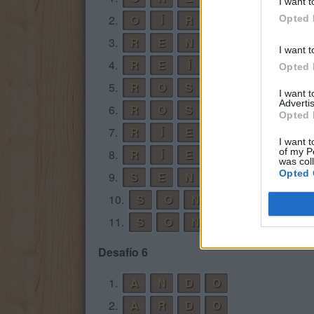
I want t
2.
O
Í
R
S
E
Opted 
3.
R
E
N
O
I want t
4.
R
E
Í
S
Opted 
5.
R
O
S
E
I want 
Advertis
6.
R
O
S
E
N
Opted 
7.
R
Í
E
N
I want t
of my P
8.
R
Í
E
S
was col
Opted 
9.
S
E
N
O
10.
S
O
N
R
E
Í
11.
S
O
N
R
Í
E
Desafío 6
1.
A
N
D
O
2.
A
R
D
O