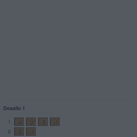
Desafío 1
1.
B
U
E
N
2.
E
N