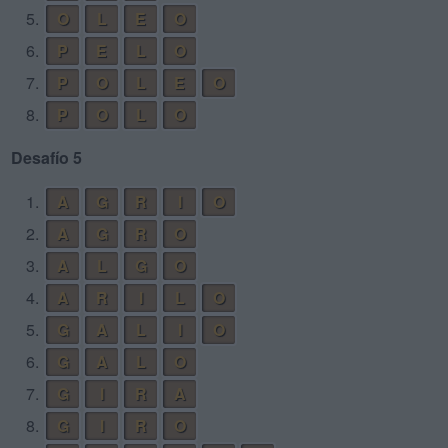
5.
O
L
E
O
6.
P
E
L
O
7.
P
O
L
E
O
8.
P
O
L
O
Desafío 5
1.
A
G
R
I
O
2.
A
G
R
O
3.
A
L
G
O
4.
A
R
I
L
O
5.
G
A
L
I
O
6.
G
A
L
O
7.
G
I
R
A
8.
G
I
R
O