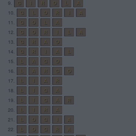
9.
G
I
R
O
L
A
10.
G
L
O
R
I
A
11.
G
O
L
A
12.
G
O
R
I
L
A
13.
G
R
A
O
14.
G
R
I
A
L
15.
L
A
G
O
16.
L
A
R
G
O
17.
L
I
A
R
18.
L
I
G
A
19.
L
I
G
A
R
20.
L
I
R
A
21.
L
O
G
I
A
22.
L
O
G
R
A