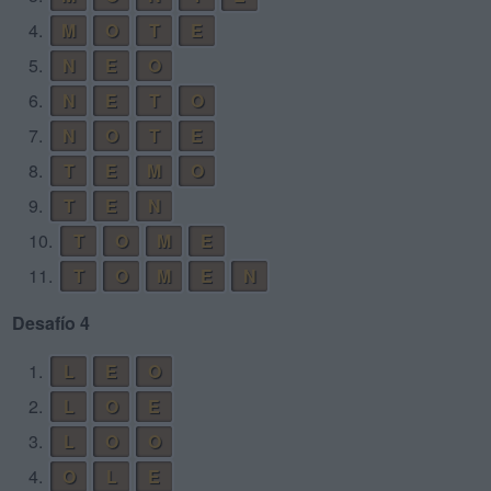
4.
M
O
T
E
5.
N
E
O
6.
N
E
T
O
7.
N
O
T
E
8.
T
E
M
O
9.
T
E
N
10.
T
O
M
E
11.
T
O
M
E
N
Desafío 4
1.
L
E
O
2.
L
O
E
3.
L
O
O
4.
O
L
E