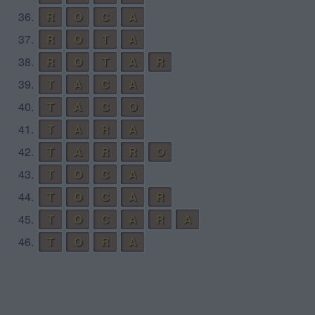
36.
R
O
C
A
37.
R
O
T
A
38.
R
O
T
A
R
39.
T
A
C
A
40.
T
A
C
O
41.
T
A
R
A
42.
T
A
R
R
O
43.
T
O
C
A
44.
T
O
C
A
R
45.
T
O
C
A
R
A
46.
T
O
R
A