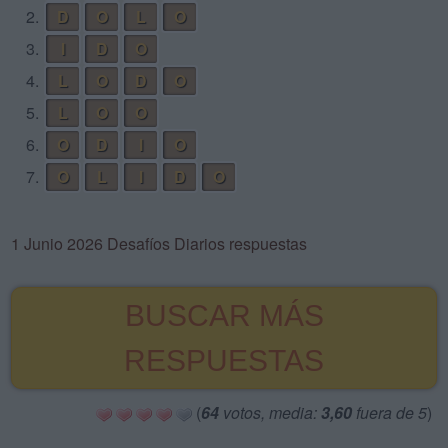
2.
D
O
L
O
3.
I
D
O
4.
L
O
D
O
5.
L
O
O
6.
O
D
I
O
7.
O
L
I
D
O
1 Junio 2026 Desafíos Diarios respuestas
BUSCAR MÁS
RESPUESTAS
(
64
votos, media:
3,60
fuera de 5
)