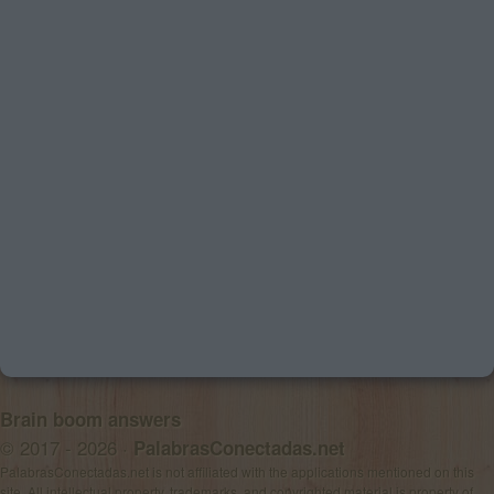
Brain boom answers
© 2017 - 2026 ·
PalabrasConectadas.net
PalabrasConectadas.net is not affiliated with the applications mentioned on this
site. All intellectual property, trademarks, and copyrighted material is property of