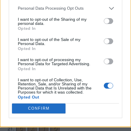
8.
A
R
A
R
Personal Data Processing Opt Outs
9.
A
R
C
A
I want to opt-out of the Sharing of my
personal data.
10.
A
R
C
O
Opted In
11.
A
R
T
O
I want to opt-out of the Sale of my
12.
A
T
A
C
O
Personal Data.
Opted In
13.
A
T
A
R
I want to opt-out of processing my
14.
A
T
R
A
C
O
Personal Data for Targeted Advertising.
Opted In
15.
C
A
R
A
I want to opt-out of Collection, Use,
16.
C
A
R
O
Retention, Sale, and/or Sharing of my
Personal Data that Is Unrelated with the
17.
C
A
R
R
O
Purposes for which it was collected.
Opted Out
18.
C
A
R
T
A
CONFIRM
19.
C
A
T
A
20.
C
A
T
A
R
R
O
21.
C
A
T
O