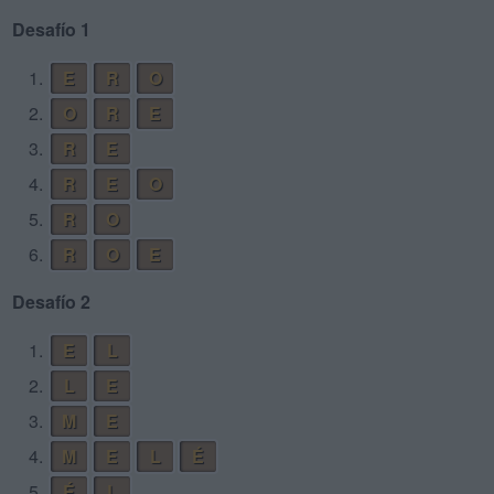
Desafío 1
1.
E
R
O
2.
O
R
E
3.
R
E
4.
R
E
O
5.
R
O
6.
R
O
E
Desafío 2
1.
E
L
2.
L
E
3.
M
E
4.
M
E
L
É
5.
É
L