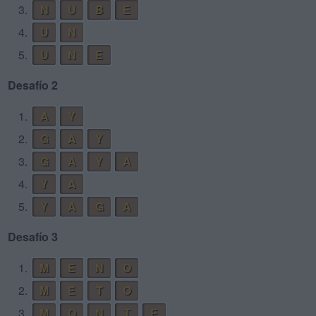
3.
N
U
B
E
4.
U
N
5.
U
N
E
Desafío 2
1.
A
Y
2.
G
A
Y
3.
G
A
Y
A
4.
Y
A
5.
Y
A
G
A
Desafío 3
1.
M
E
N
O
2.
M
E
T
O
3.
M
O
N
T
E