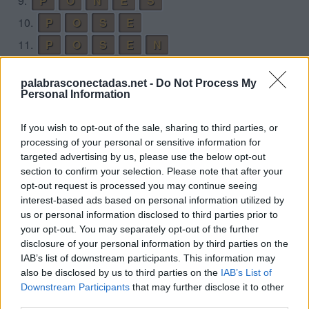
9.
P
O
N
E
S
10.
P
O
S
E
11.
P
O
S
E
N
12.
S
E
N
O
palabrasconectadas.net -
Do Not Process My
13.
S
I
E
N
Personal Information
14.
S
I
N
O
If you wish to opt-out of the sale, sharing to third parties, or
Desafío 7
processing of your personal or sensitive information for
targeted advertising by us, please use the below opt-out
1.
A
C
O
R
T
A
section to confirm your selection. Please note that after your
opt-out request is processed you may continue seeing
2.
A
C
O
R
T
A
R
interest-based ads based on personal information utilized by
3.
A
C
O
T
A
R
us or personal information disclosed to third parties prior to
your opt-out. You may separately opt-out of the further
4.
A
C
T
A
disclosure of your personal information by third parties on the
5.
A
C
T
O
IAB’s list of downstream participants. This information may
also be disclosed by us to third parties on the
IAB’s List of
6.
A
C
T
O
R
Downstream Participants
that may further disclose it to other
7.
A
O
R
T
A
third parties.