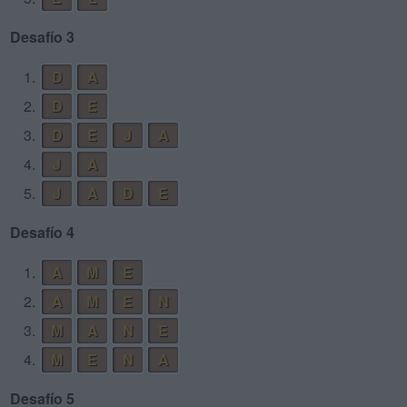
Desafío 3
1.
D
A
2.
D
E
3.
D
E
J
A
4.
J
A
5.
J
A
D
E
Desafío 4
1.
A
M
E
2.
A
M
E
N
3.
M
A
N
E
4.
M
E
N
A
Desafío 5