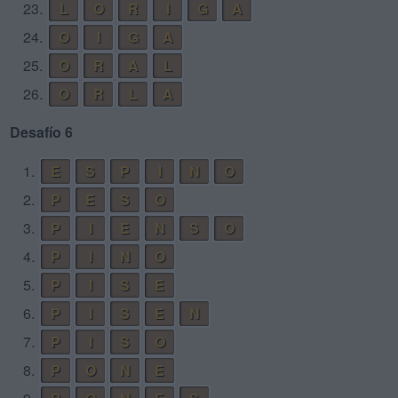
23.
L
O
R
I
G
A
24.
O
I
G
A
25.
O
R
A
L
26.
O
R
L
A
Desafío 6
1.
E
S
P
I
N
O
2.
P
E
S
O
3.
P
I
E
N
S
O
4.
P
I
N
O
5.
P
I
S
E
6.
P
I
S
E
N
7.
P
I
S
O
8.
P
O
N
E