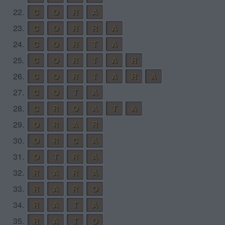
22.
C
O
R
A
23.
C
O
R
R
A
24.
C
O
R
T
A
25.
C
O
R
T
A
R
26.
C
O
R
T
A
R
A
27.
C
O
T
A
28.
C
R
O
A
T
A
29.
O
R
A
R
30.
O
R
C
A
31.
O
T
R
A
32.
R
A
R
A
33.
R
A
R
O
34.
R
A
T
A
35.
R
A
T
O