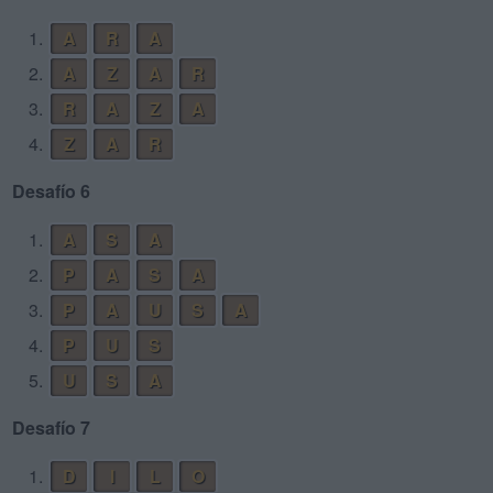
1.
A
R
A
2.
A
Z
A
R
3.
R
A
Z
A
4.
Z
A
R
Desafío 6
1.
A
S
A
2.
P
A
S
A
3.
P
A
U
S
A
4.
P
U
S
5.
U
S
A
Desafío 7
1.
D
I
L
O