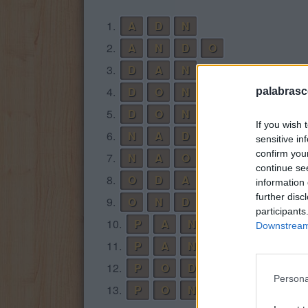
1.
A
D
N
2.
A
N
D
O
3.
D
A
N
4.
D
O
N
palabrasc
5.
D
O
N
A
If you wish 
6.
N
A
D
O
sensitive in
confirm you
7.
N
A
O
continue se
8.
O
D
A
information 
further disc
9.
O
N
D
A
participants
10.
P
A
N
Downstream 
11.
P
A
N
D
O
12.
P
O
D
A
Persona
13.
P
O
N