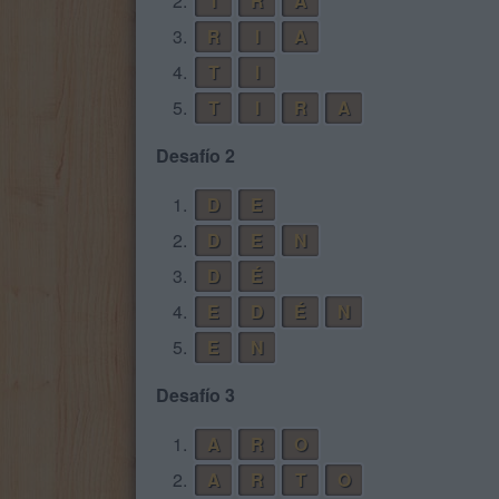
2.
I
R
A
3.
R
I
A
4.
T
I
5.
T
I
R
A
Desafío 2
1.
D
E
2.
D
E
N
3.
D
É
4.
E
D
É
N
5.
E
N
Desafío 3
1.
A
R
O
2.
A
R
T
O