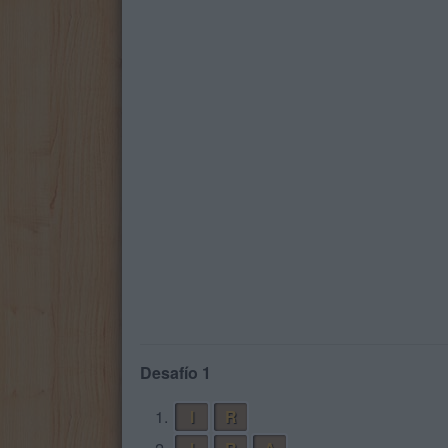
Desafío 1
1.
I
R