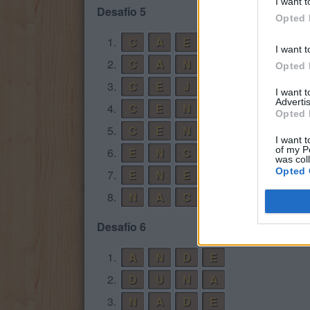
I want t
Desafío 5
Opted 
1.
C
A
E
N
I want t
2.
C
A
N
J
E
Opted 
3.
C
E
J
A
I want 
Advertis
4.
C
E
N
A
Opted 
5.
C
E
N
E
I want t
of my P
6.
E
N
C
A
J
E
was col
Opted 
7.
E
N
E
A
8.
N
A
C
E
Desafío 6
1.
A
N
D
E
2.
D
U
N
A
3.
N
A
D
E