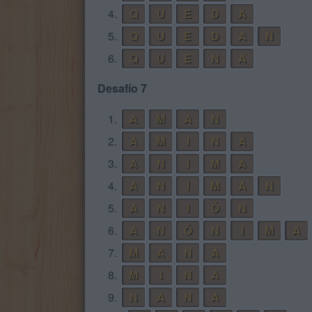
4.
Q
U
E
D
A
5.
Q
U
E
D
A
N
6.
Q
U
E
N
A
Desafío 7
1.
A
M
A
N
2.
A
M
I
N
A
3.
A
N
I
M
A
4.
A
N
I
M
A
N
5.
A
N
I
Ó
N
6.
A
N
Ó
N
I
M
A
7.
M
A
N
A
8.
M
I
N
A
9.
N
A
N
A