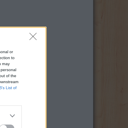
sonal or
ection to
ou may
 personal
out of the
 downstream
B’s List of