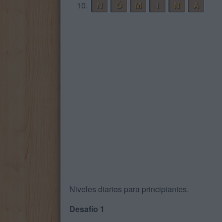
10.
N
Ó
M
I
N
A
Niveles diarios para principiantes.
Desafío 1