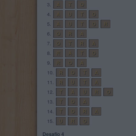
3.
A
T
O
4.
A
U
T
O
5.
A
U
T
O
R
6.
O
R
A
7.
O
T
R
A
8.
R
A
T
O
9.
R
O
A
10.
R
O
T
A
11.
R
U
T
A
12.
T
A
U
R
O
13.
T
O
A
14.
T
O
R
A
15.
U
R
O
Desafío 4