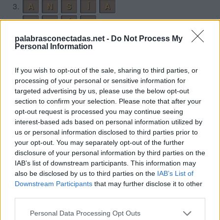
3.
A
N
S
Í
A
4.
A
N
Í
S
5.
A
S
A
N
palabrasconectadas.net -
Do Not Process My
Personal Information
6.
A
Í
S
L
A
7.
A
Í
S
L
A
N
If you wish to opt-out of the sale, sharing to third parties, or
processing of your personal or sensitive information for
8.
L
A
N
A
targeted advertising by us, please use the below opt-out
9.
L
A
S
A
section to confirm your selection. Please note that after your
opt-out request is processed you may continue seeing
10.
N
A
S
A
interest-based ads based on personal information utilized by
11.
N
A
S
A
L
us or personal information disclosed to third parties prior to
your opt-out. You may separately opt-out of the further
12.
S
A
L
A
disclosure of your personal information by third parties on the
13.
S
A
L
Í
IAB’s list of downstream participants. This information may
also be disclosed by us to third parties on the
IAB’s List of
14.
S
A
L
Í
A
Downstream Participants
that may further disclose it to other
15.
S
A
L
Í
A
N
third parties.
16.
S
A
N
A
Personal Data Processing Opt Outs