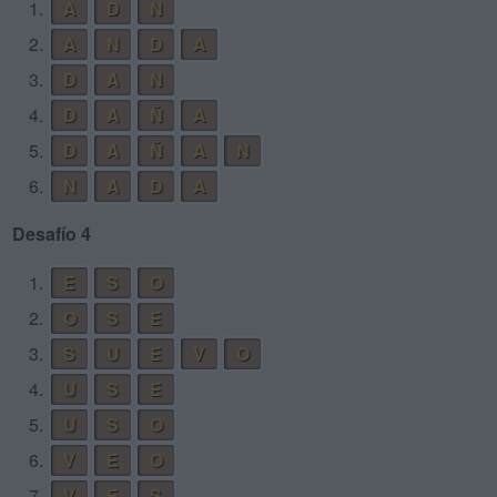
1.
A
D
N
2.
A
N
D
A
3.
D
A
N
4.
D
A
Ñ
A
5.
D
A
Ñ
A
N
6.
N
A
D
A
Desafío 4
1.
E
S
O
2.
O
S
E
3.
S
U
E
V
O
4.
U
S
E
5.
U
S
O
6.
V
E
O
7.
V
E
S