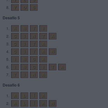
8.
V
O
S
Desafío 5
1.
A
N
T
I
2.
C
I
N
T
A
3.
C
I
T
A
4.
C
I
T
A
N
5.
I
N
C
A
6.
I
N
C
I
T
A
7.
T
I
N
A
Desafío 6
1.
A
L
Í
A
2.
A
L
Í
A
N