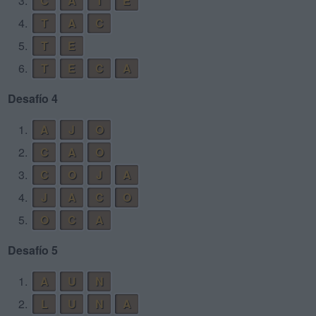
3.
C
A
T
E
4.
T
A
C
5.
T
E
6.
T
E
C
A
Desafío 4
1.
A
J
O
2.
C
A
O
3.
C
O
J
A
4.
J
A
C
O
5.
O
C
A
Desafío 5
1.
A
U
N
2.
L
U
N
A