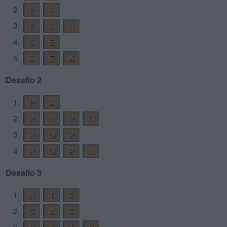
2.
E
S
3.
E
S
A
4.
S
E
5.
S
E
A
Desafío 2
1.
P
A
2.
P
A
P
O
3.
P
O
P
4.
P
O
P
A
Desafío 3
1.
A
T
E
2.
C
A
E