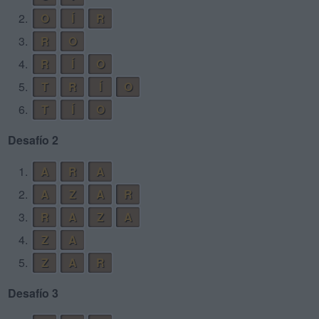
2.
O
Í
R
3.
R
O
4.
R
Í
O
5.
T
R
Í
O
6.
T
Í
O
Desafío 2
1.
A
R
A
2.
A
Z
A
R
3.
R
A
Z
A
4.
Z
A
5.
Z
A
R
Desafío 3