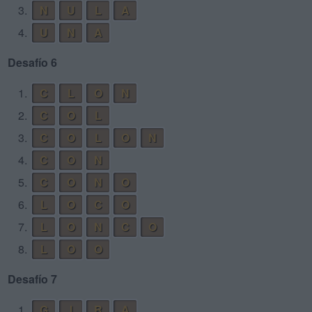
3.
N
U
L
A
4.
U
N
A
Desafío 6
1.
C
L
O
N
2.
C
O
L
3.
C
O
L
O
N
4.
C
O
N
5.
C
O
N
O
6.
L
O
C
O
7.
L
O
N
C
O
8.
L
O
O
Desafío 7
1.
G
I
R
A