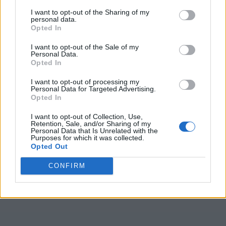
Desafío 7
I want to opt-out of the Sharing of my
personal data.
Opted In
1.
D
I
O
S
I want to opt-out of the Sale of my
2.
O
B
Ú
S
Personal Data.
Opted In
3.
S
I
D
O
4.
S
I
T
O
I want to opt-out of processing my
Personal Data for Targeted Advertising.
5.
S
I
T
Ú
O
Opted In
6.
S
Ú
B
D
I
T
O
I want to opt-out of Collection, Use,
Retention, Sale, and/or Sharing of my
7.
S
Ú
B
I
T
O
Personal Data that Is Unrelated with the
Purposes for which it was collected.
Opted Out
CONFIRM