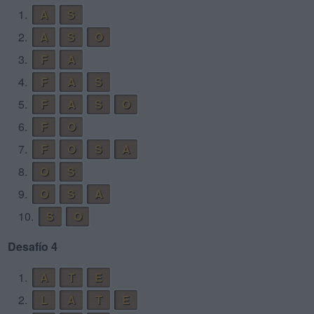
1.
A
S
2.
A
S
O
3.
F
A
4.
F
A
S
5.
F
A
S
O
6.
F
O
7.
F
O
S
A
8.
O
S
9.
O
S
A
10.
S
O
Desafío 4
1.
A
T
E
2.
L
A
T
E