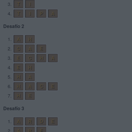
3.
T
I
4.
T
I
P
A
Desafío 2
1.
A
H
2.
C
A
E
3.
E
C
H
A
4.
E
H
5.
H
A
6.
H
A
C
E
7.
H
E
Desafío 3
1.
A
R
D
E
2.
A
R
E