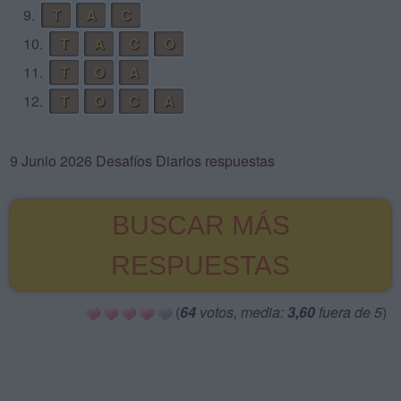
9.
T
A
C
10.
T
A
C
O
11.
T
O
A
12.
T
O
C
A
9 Junio 2026 Desafíos Diarios respuestas
BUSCAR MÁS
RESPUESTAS
(
64
votos, media:
3,60
fuera de 5
)