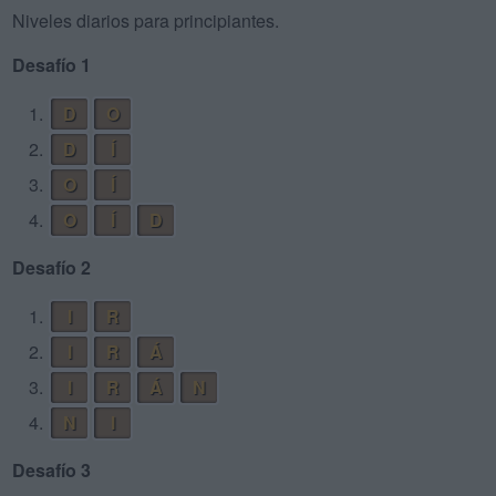
Niveles diarios para principiantes.
Desafío 1
1.
D
O
2.
D
Í
3.
O
Í
4.
O
Í
D
Desafío 2
1.
I
R
2.
I
R
Á
3.
I
R
Á
N
4.
N
I
Desafío 3