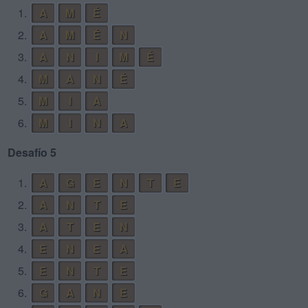
1.
A
M
É
2.
A
M
É
N
3.
A
N
I
M
É
4.
M
A
N
É
5.
M
I
A
6.
M
I
N
A
Desafío 5
1.
A
G
E
N
T
E
2.
A
N
T
E
3.
A
T
E
N
4.
E
N
E
A
5.
E
N
T
E
6.
G
A
N
E