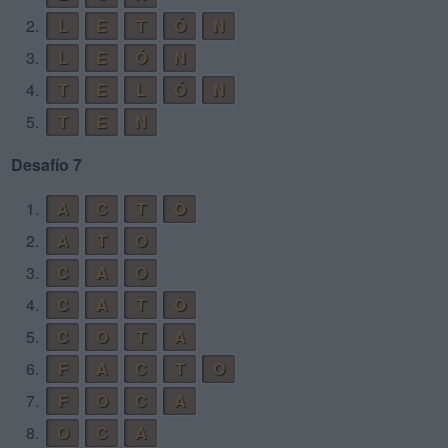
2.
L
E
T
Ó
N
3.
L
E
Ó
N
4.
T
E
L
Ó
N
5.
T
E
N
Desafío 7
1.
A
C
T
O
2.
A
T
O
3.
C
A
O
4.
C
A
T
O
5.
C
O
T
A
6.
F
A
C
T
O
7.
F
O
C
A
8.
O
C
A