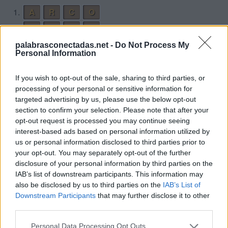
1.
A
R
C
O
2.
A
R
D
O
3.
A
R
D
U
O
palabrasconectadas.net -
Do Not Process My
Personal Information
4.
C
A
R
D
O
5.
C
A
R
O
If you wish to opt-out of the sale, sharing to third parties, or
processing of your personal or sensitive information for
6.
C
O
D
A
targeted advertising by us, please use the below opt-out
7.
C
O
R
A
section to confirm your selection. Please note that after your
opt-out request is processed you may continue seeing
8.
C
R
U
D
A
interest-based ads based on personal information utilized by
9.
C
R
U
D
O
us or personal information disclosed to third parties prior to
your opt-out. You may separately opt-out of the further
10.
C
U
A
D
O
disclosure of your personal information by third parties on the
11.
C
U
A
D
R
O
IAB’s list of downstream participants. This information may
also be disclosed by us to third parties on the
IAB’s List of
12.
C
U
R
A
Downstream Participants
that may further disclose it to other
13.
C
U
R
A
D
O
third parties.
14.
C
U
R
O
Personal Data Processing Opt Outs