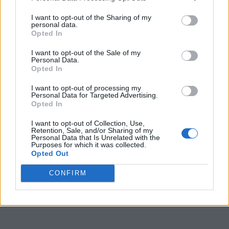
15.
C
U
R
V
A
I want to opt-out of the Sharing of my
personal data.
16.
C
U
R
V
A
D
O
Opted In
17.
C
U
R
V
O
I want to opt-out of the Sale of my
18.
D
U
R
A
Personal Data.
Opted In
19.
D
U
R
O
I want to opt-out of processing my
20.
O
R
C
A
Personal Data for Targeted Advertising.
Opted In
21.
R
O
C
A
I want to opt-out of Collection, Use,
22.
R
O
D
A
Retention, Sale, and/or Sharing of my
Personal Data that Is Unrelated with the
23.
R
U
C
A
Purposes for which it was collected.
Opted Out
24.
R
U
D
A
CONFIRM
25.
R
U
D
O
26.
V
A
R
O