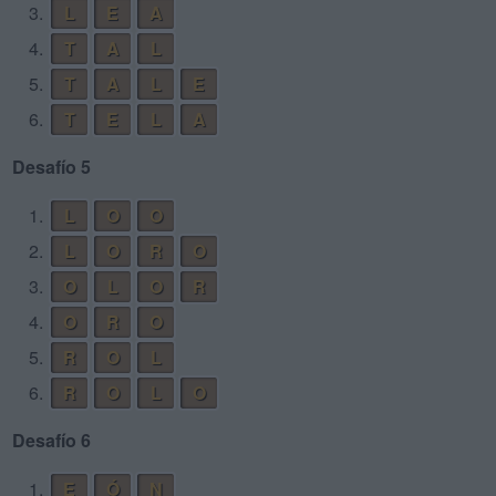
3.
L
E
A
4.
T
A
L
5.
T
A
L
E
6.
T
E
L
A
Desafío 5
1.
L
O
O
2.
L
O
R
O
3.
O
L
O
R
4.
O
R
O
5.
R
O
L
6.
R
O
L
O
Desafío 6
1.
E
Ó
N