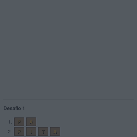
Desafío 1
1.
P
A
2.
P
I
T
A