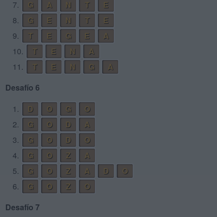
7.
G
A
N
T
E
8.
G
E
N
T
E
9.
T
E
G
E
A
10.
T
E
N
A
11.
T
E
N
G
A
Desafío 6
1.
D
O
G
O
2.
G
O
D
A
3.
G
O
D
O
4.
G
O
Z
A
5.
G
O
Z
A
D
O
6.
G
O
Z
O
Desafío 7