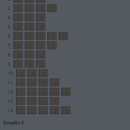
3.
A
R
T
E
4.
A
T
E
5.
D
A
R
6.
D
A
R
T
E
7.
D
A
T
E
8.
E
R
A
9.
R
E
A
10.
R
E
D
11.
R
E
T
A
12.
T
A
R
D
E
13.
T
R
A
E
14.
T
R
A
E
D
Desafío 4