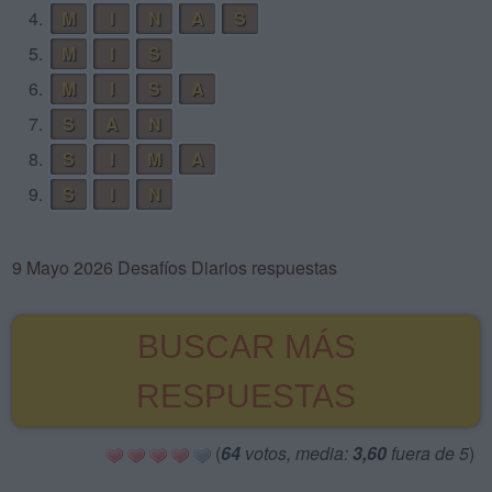
4.
M
I
N
A
S
5.
M
I
S
6.
M
I
S
A
7.
S
A
N
8.
S
I
M
A
9.
S
I
N
9 Mayo 2026 Desafíos Diarios respuestas
BUSCAR MÁS
RESPUESTAS
(
64
votos, media:
3,60
fuera de 5
)