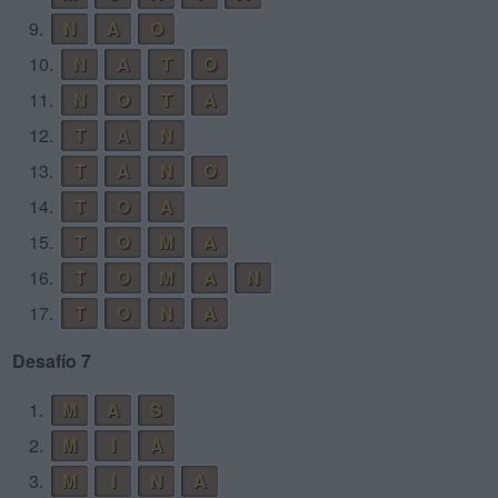
9.
N
A
O
10.
N
A
T
O
11.
N
O
T
A
12.
T
A
N
13.
T
A
N
O
14.
T
O
A
15.
T
O
M
A
16.
T
O
M
A
N
17.
T
O
N
A
Desafío 7
1.
M
A
S
2.
M
I
A
3.
M
I
N
A