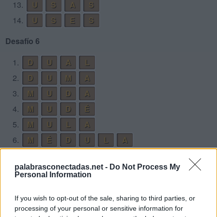
13.
U
S
A
S
14.
U
S
E
S
Desafío 6
1.
D
U
A
L
2.
D
U
M
A
3.
M
U
D
A
4.
M
U
D
É
5.
M
U
L
A
6.
M
É
D
U
L
A
Desafío 7
palabrasconectadas.net -
Do Not Process My
Personal Information
1.
C
I
M
A
2.
C
L
I
M
A
If you wish to opt-out of the sale, sharing to third parties, or
processing of your personal or sensitive information for
3.
C
L
I
P