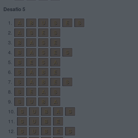
Desafío 5
1.
A
B
U
S
E
S
2.
A
S
E
S
3.
B
A
S
E
4.
B
A
S
E
S
5.
B
E
S
A
6.
S
A
B
E
7.
S
A
B
E
S
8.
S
E
A
S
9.
S
U
B
A
10.
S
U
B
A
S
11.
S
U
B
E
12.
S
U
B
E
S