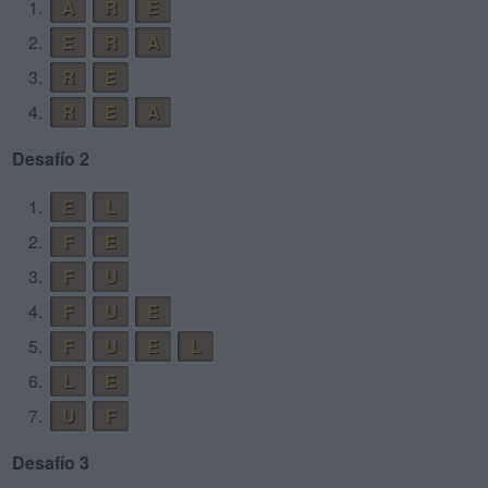
1.
A
R
E
2.
E
R
A
3.
R
E
4.
R
E
A
Desafío 2
1.
E
L
2.
F
E
3.
F
U
4.
F
U
E
5.
F
U
E
L
6.
L
E
7.
U
F
Desafío 3