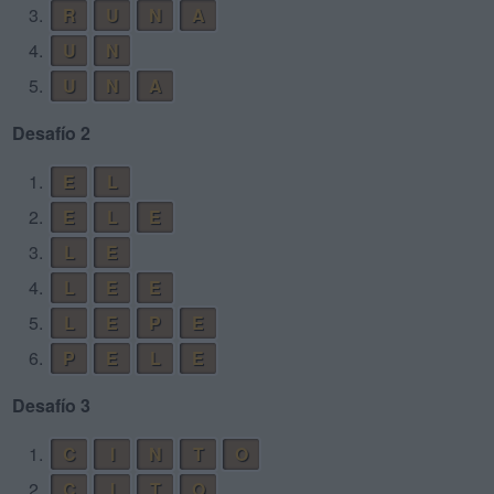
3.
R
U
N
A
4.
U
N
5.
U
N
A
Desafío 2
1.
E
L
2.
E
L
E
3.
L
E
4.
L
E
E
5.
L
E
P
E
6.
P
E
L
E
Desafío 3
1.
C
I
N
T
O
2.
C
I
T
O