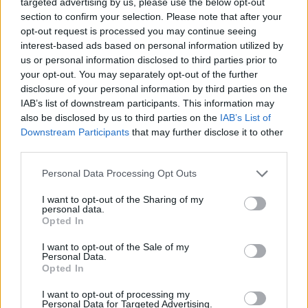
targeted advertising by us, please use the below opt-out
4.
I
M
P
L
I
C
A
section to confirm your selection. Please note that after your
opt-out request is processed you may continue seeing
5.
L
I
C
I
A
interest-based ads based on personal information utilized by
6.
L
I
M
A
us or personal information disclosed to third parties prior to
your opt-out. You may separately opt-out of the further
7.
L
I
M
P
I
A
disclosure of your personal information by third parties on the
8.
M
I
C
A
IAB’s list of downstream participants. This information may
also be disclosed by us to third parties on the
IAB’s List of
9.
M
I
L
P
A
Downstream Participants
that may further disclose it to other
10.
P
A
L
I
third parties.
11.
P
I
C
A
Personal Data Processing Opt Outs
12.
P
I
L
A
I want to opt-out of the Sharing of my
personal data.
Opted In
I want to opt-out of the Sale of my
Personal Data.
Opted In
I want to opt-out of processing my
Personal Data for Targeted Advertising.