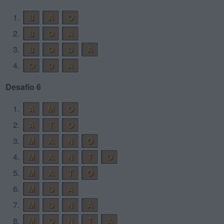
1.
B
A
O
2.
B
O
A
3.
B
O
D
A
4.
O
D
A
Desafío 6
1.
A
M
O
2.
A
T
O
3.
M
A
N
O
4.
M
A
N
T
O
5.
M
A
T
O
6.
M
O
A
7.
M
O
N
A
8.
M
O
N
T
A