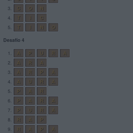
3.
C
O
N
4.
T
I
C
5.
T
I
N
O
Desafío 4
1.
A
P
U
R
A
2.
A
R
A
3.
A
R
P
A
4.
A
U
R
A
5.
P
A
R
6.
P
A
R
A
7.
P
U
R
A
8.
R
A
P
9.
R
A
P
A