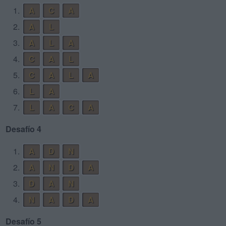
1.
A
C
A
2.
A
L
3.
A
L
A
4.
C
A
L
5.
C
A
L
A
6.
L
A
7.
L
A
C
A
Desafío 4
1.
A
D
N
2.
A
N
D
A
3.
D
A
N
4.
N
A
D
A
Desafío 5