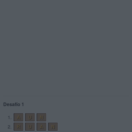
Desafío 1
1.
A
U
N
2.
R
U
A
N