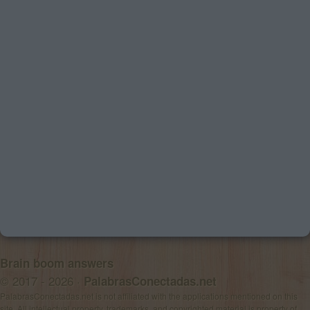
Brain boom answers
© 2017 - 2026 ·
PalabrasConectadas.net
PalabrasConectadas.net is not affiliated with the applications mentioned on this
site. All intellectual property, trademarks, and copyrighted material is property of