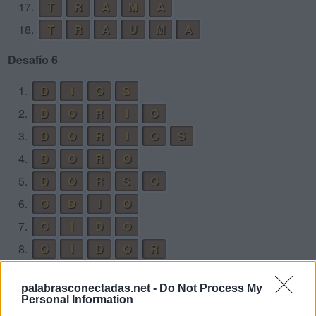
17.
T
R
A
M
A
18.
T
R
A
U
M
A
Desafío 6
1.
D
I
O
S
2.
D
O
R
I
O
3.
D
O
R
I
O
S
4.
D
O
R
O
5.
D
O
R
S
O
6.
O
D
I
O
7.
O
I
D
O
8.
O
I
D
O
R
9.
O
I
D
O
S
palabrasconectadas.net -
Do Not Process My
10.
R
O
D
I
O
Personal Information