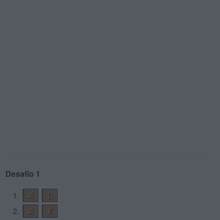
Desafío 1
1.
A
L
2.
A
Y