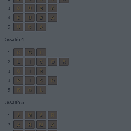
3.
C
U
B
A
4.
S
U
B
A
5.
U
S
A
Desafío 4
1.
C
O
L
2.
L
I
C
O
R
3.
O
I
R
4.
R
I
C
O
5.
R
O
L
Desafío 5
1.
A
M
A
R
2.
A
R
M
A