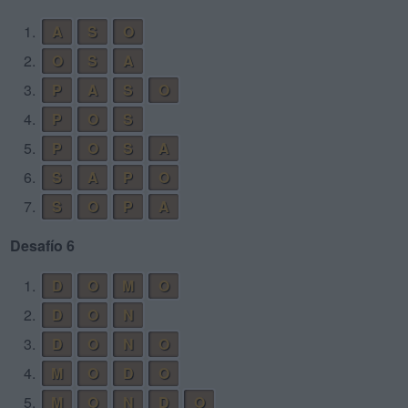
1.
A
S
O
2.
O
S
A
3.
P
A
S
O
4.
P
O
S
5.
P
O
S
A
6.
S
A
P
O
7.
S
O
P
A
Desafío 6
1.
D
O
M
O
2.
D
O
N
3.
D
O
N
O
4.
M
O
D
O
5.
M
O
N
D
O