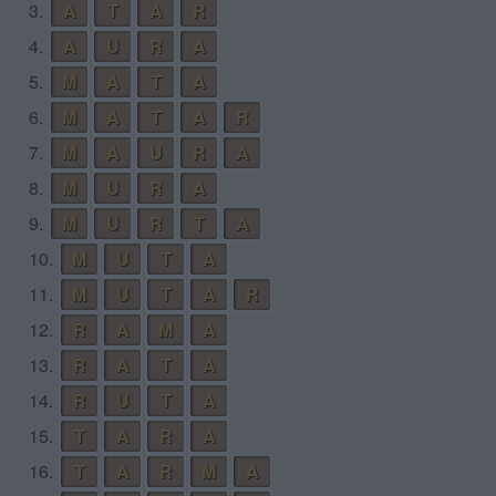
3.
A
T
A
R
4.
A
U
R
A
5.
M
A
T
A
6.
M
A
T
A
R
7.
M
A
U
R
A
8.
M
U
R
A
9.
M
U
R
T
A
10.
M
U
T
A
11.
M
U
T
A
R
12.
R
A
M
A
13.
R
A
T
A
14.
R
U
T
A
15.
T
A
R
A
16.
T
A
R
M
A