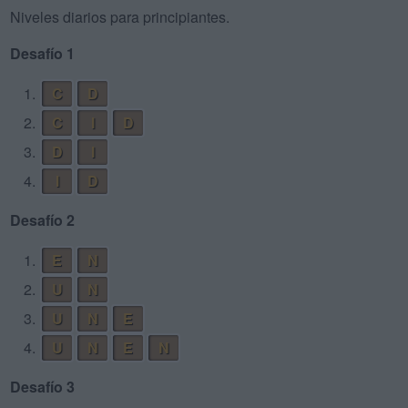
Niveles diarios para principiantes.
Desafío 1
1.
C
D
2.
C
I
D
3.
D
I
4.
I
D
Desafío 2
1.
E
N
2.
U
N
3.
U
N
E
4.
U
N
E
N
Desafío 3