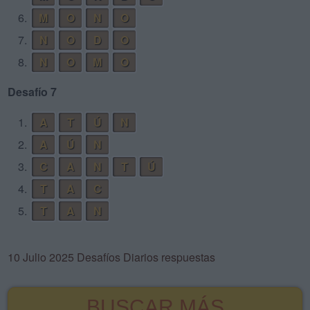
6.
M
O
N
O
7.
N
O
D
O
8.
N
O
M
O
Desafío 7
1.
A
T
Ú
N
2.
A
Ú
N
3.
C
A
N
T
Ú
4.
T
A
C
5.
T
A
N
10 Julio 2025 Desafíos Diarios respuestas
BUSCAR MÁS