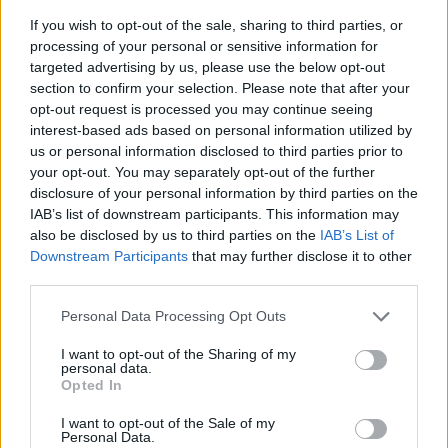
11.
S
I
D
O
If you wish to opt-out of the sale, sharing to third parties, or
12.
S
O
D
I
O
processing of your personal or sensitive information for
13.
S
O
R
D
O
targeted advertising by us, please use the below opt-out
section to confirm your selection. Please note that after your
Desafío 7
opt-out request is processed you may continue seeing
interest-based ads based on personal information utilized by
1.
E
S
T
O
us or personal information disclosed to third parties prior to
your opt-out. You may separately opt-out of the further
2.
F
E
T
O
disclosure of your personal information by third parties on the
3.
F
I
N
O
IAB’s list of downstream participants. This information may
also be disclosed by us to third parties on the
IAB’s List of
4.
N
E
T
O
Downstream Participants
that may further disclose it to other
5.
N
I
E
T
O
third parties.
6.
N
O
T
E
Personal Data Processing Opt Outs
7.
N
O
T
E
S
I want to opt-out of the Sharing of my
personal data.
8.
O
I
S
T
E
Opted In
9.
S
E
N
O
I want to opt-out of the Sale of my
10.
S
E
T
O
Personal Data.