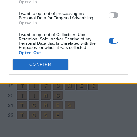
Opted In
11.
S
I
E
N
I want to opt-out of processing my
12.
S
I
E
N
T
O
Personal Data for Targeted Advertising.
Opted In
13.
S
I
N
O
I want to opt-out of Collection, Use,
14.
S
I
T
O
Retention, Sale, and/or Sharing of my
Personal Data that Is Unrelated with the
15.
T
E
N
I
S
Purposes for which it was collected.
Opted Out
16.
T
E
N
S
O
CONFIRM
17.
T
E
S
O
18.
T
I
E
S
O
19.
T
I
F
O
N
E
S
20.
T
I
N
O
21.
T
O
N
E
S
22.
T
O
S
E