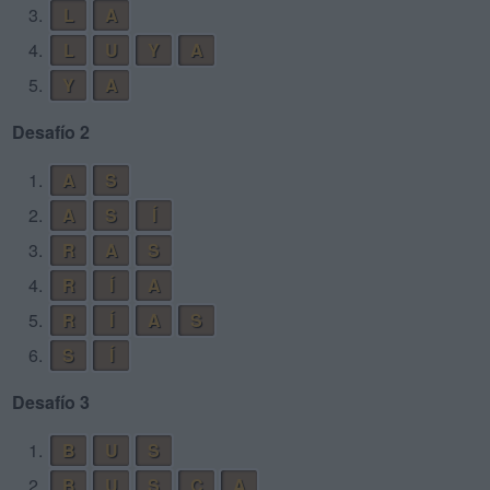
3.
L
A
4.
L
U
Y
A
5.
Y
A
Desafío 2
1.
A
S
2.
A
S
Í
3.
R
A
S
4.
R
Í
A
5.
R
Í
A
S
6.
S
Í
Desafío 3
1.
B
U
S
2.
B
U
S
C
A