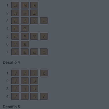
1.
A
M
E
2.
A
T
E
3.
M
A
T
E
4.
M
E
5.
M
E
T
A
6.
T
E
7.
T
E
M
A
Desafío 4
1.
V
A
I
S
2.
V
A
S
3.
V
I
S
4.
V
I
S
A
Desafío 5