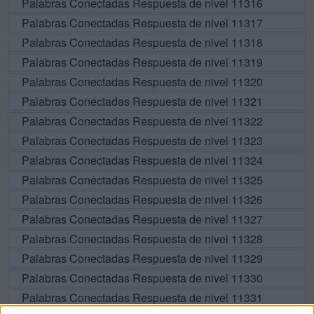
Palabras Conectadas Respuesta de nivel 11316
Palabras Conectadas Respuesta de nivel 11317
Palabras Conectadas Respuesta de nivel 11318
Palabras Conectadas Respuesta de nivel 11319
Palabras Conectadas Respuesta de nivel 11320
Palabras Conectadas Respuesta de nivel 11321
Palabras Conectadas Respuesta de nivel 11322
Palabras Conectadas Respuesta de nivel 11323
Palabras Conectadas Respuesta de nivel 11324
Palabras Conectadas Respuesta de nivel 11325
Palabras Conectadas Respuesta de nivel 11326
Palabras Conectadas Respuesta de nivel 11327
Palabras Conectadas Respuesta de nivel 11328
Palabras Conectadas Respuesta de nivel 11329
Palabras Conectadas Respuesta de nivel 11330
Palabras Conectadas Respuesta de nivel 11331