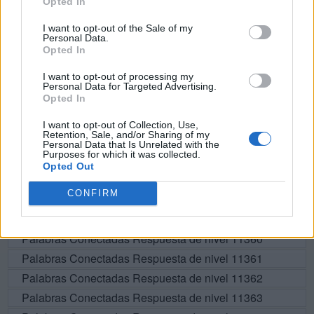
Palabras Conectadas Respuesta de nivel 11348
Opted In
Palabras Conectadas Respuesta de nivel 11349
I want to opt-out of the Sale of my
Personal Data.
Palabras Conectadas Respuesta de nivel 11350
Opted In
Palabras Conectadas Respuesta de nivel 11351
I want to opt-out of processing my
Palabras Conectadas Respuesta de nivel 11352
Personal Data for Targeted Advertising.
Opted In
Palabras Conectadas Respuesta de nivel 11353
Palabras Conectadas Respuesta de nivel 11354
I want to opt-out of Collection, Use,
Retention, Sale, and/or Sharing of my
Palabras Conectadas Respuesta de nivel 11355
Personal Data that Is Unrelated with the
Purposes for which it was collected.
Palabras Conectadas Respuesta de nivel 11356
Opted Out
Palabras Conectadas Respuesta de nivel 11357
CONFIRM
Palabras Conectadas Respuesta de nivel 11358
Palabras Conectadas Respuesta de nivel 11359
Palabras Conectadas Respuesta de nivel 11360
Palabras Conectadas Respuesta de nivel 11361
Palabras Conectadas Respuesta de nivel 11362
Palabras Conectadas Respuesta de nivel 11363