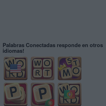
Palabras Conectadas responde en otros
idiomas!