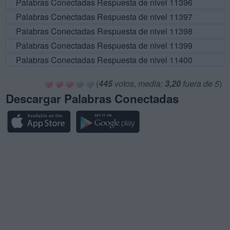
Palabras Conectadas Respuesta de nivel 11396
Palabras Conectadas Respuesta de nivel 11397
Palabras Conectadas Respuesta de nivel 11398
Palabras Conectadas Respuesta de nivel 11399
Palabras Conectadas Respuesta de nivel 11400
(
445
votos, media:
3,20
fuera de 5
)
Descargar Palabras Conectadas