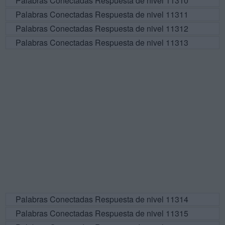
Palabras Conectadas Respuesta de nivel 11310
Palabras Conectadas Respuesta de nivel 11311
Palabras Conectadas Respuesta de nivel 11312
Palabras Conectadas Respuesta de nivel 11313
Palabras Conectadas Respuesta de nivel 11314
Palabras Conectadas Respuesta de nivel 11315