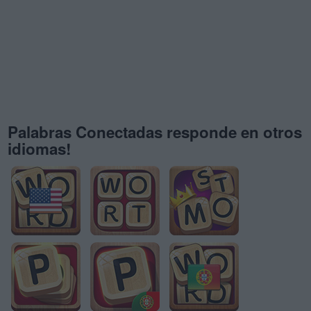
Palabras Conectadas responde en otros
idiomas!