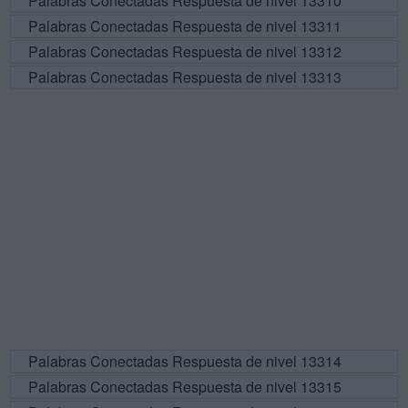
Palabras Conectadas Respuesta de nivel 13310
Palabras Conectadas Respuesta de nivel 13311
Palabras Conectadas Respuesta de nivel 13312
Palabras Conectadas Respuesta de nivel 13313
Palabras Conectadas Respuesta de nivel 13314
Palabras Conectadas Respuesta de nivel 13315