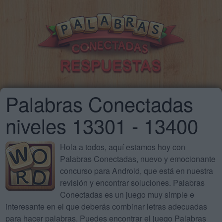
Palabras Conectadas
niveles 13301 - 13400
Hola a todos, aquí estamos hoy con
Palabras Conectadas, nuevo y emocionante
concurso para Android, que está en nuestra
revisión y encontrar soluciones. Palabras
Conectadas es un juego muy simple e
interesante en el que deberás combinar letras adecuadas
para hacer palabras. Puedes encontrar el juego Palabras