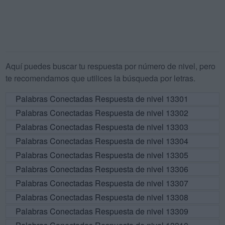
Aquí puedes buscar tu respuesta por número de nivel, pero
te recomendamos que utilices la búsqueda por letras.
Palabras Conectadas Respuesta de nivel 13301
Palabras Conectadas Respuesta de nivel 13302
Palabras Conectadas Respuesta de nivel 13303
Palabras Conectadas Respuesta de nivel 13304
Palabras Conectadas Respuesta de nivel 13305
Palabras Conectadas Respuesta de nivel 13306
Palabras Conectadas Respuesta de nivel 13307
Palabras Conectadas Respuesta de nivel 13308
Palabras Conectadas Respuesta de nivel 13309