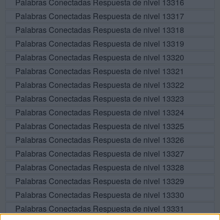
Palabras Conectadas Respuesta de nivel 13316
Palabras Conectadas Respuesta de nivel 13317
Palabras Conectadas Respuesta de nivel 13318
Palabras Conectadas Respuesta de nivel 13319
Palabras Conectadas Respuesta de nivel 13320
Palabras Conectadas Respuesta de nivel 13321
Palabras Conectadas Respuesta de nivel 13322
Palabras Conectadas Respuesta de nivel 13323
Palabras Conectadas Respuesta de nivel 13324
Palabras Conectadas Respuesta de nivel 13325
Palabras Conectadas Respuesta de nivel 13326
Palabras Conectadas Respuesta de nivel 13327
Palabras Conectadas Respuesta de nivel 13328
Palabras Conectadas Respuesta de nivel 13329
Palabras Conectadas Respuesta de nivel 13330
Palabras Conectadas Respuesta de nivel 13331