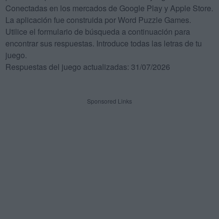
Conectadas en los mercados de Google Play y Apple Store.
La aplicación fue construida por Word Puzzle Games.
Utilice el formulario de búsqueda a continuación para
encontrar sus respuestas. Introduce todas las letras de tu
juego.
Respuestas del juego actualizadas: 31/07/2026
Sponsored Links