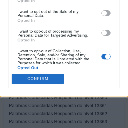
Palabras Conectadas Respuesta de nivel 13348
Opted In
Palabras Conectadas Respuesta de nivel 13349
I want to opt-out of the Sale of my
Personal Data.
Palabras Conectadas Respuesta de nivel 13350
Opted In
Palabras Conectadas Respuesta de nivel 13351
I want to opt-out of processing my
Palabras Conectadas Respuesta de nivel 13352
Personal Data for Targeted Advertising.
Opted In
Palabras Conectadas Respuesta de nivel 13353
Palabras Conectadas Respuesta de nivel 13354
I want to opt-out of Collection, Use,
Retention, Sale, and/or Sharing of my
Palabras Conectadas Respuesta de nivel 13355
Personal Data that Is Unrelated with the
Purposes for which it was collected.
Palabras Conectadas Respuesta de nivel 13356
Opted Out
Palabras Conectadas Respuesta de nivel 13357
CONFIRM
Palabras Conectadas Respuesta de nivel 13358
Palabras Conectadas Respuesta de nivel 13359
Palabras Conectadas Respuesta de nivel 13360
Palabras Conectadas Respuesta de nivel 13361
Palabras Conectadas Respuesta de nivel 13362
Palabras Conectadas Respuesta de nivel 13363