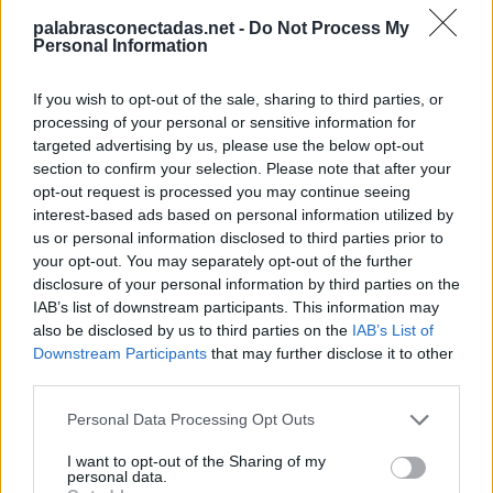
Palabras Conectadas Respuesta de nivel 13332
palabrasconectadas.net -
Do Not Process My
Palabras Conectadas Respuesta de nivel 13333
Personal Information
Palabras Conectadas Respuesta de nivel 13334
Palabras Conectadas Respuesta de nivel 13335
If you wish to opt-out of the sale, sharing to third parties, or
processing of your personal or sensitive information for
Palabras Conectadas Respuesta de nivel 13336
targeted advertising by us, please use the below opt-out
Palabras Conectadas Respuesta de nivel 13337
section to confirm your selection. Please note that after your
Palabras Conectadas Respuesta de nivel 13338
opt-out request is processed you may continue seeing
interest-based ads based on personal information utilized by
Palabras Conectadas Respuesta de nivel 13339
us or personal information disclosed to third parties prior to
Palabras Conectadas Respuesta de nivel 13340
your opt-out. You may separately opt-out of the further
Palabras Conectadas Respuesta de nivel 13341
disclosure of your personal information by third parties on the
IAB’s list of downstream participants. This information may
Palabras Conectadas Respuesta de nivel 13342
also be disclosed by us to third parties on the
IAB’s List of
Palabras Conectadas Respuesta de nivel 13343
Downstream Participants
that may further disclose it to other
Palabras Conectadas Respuesta de nivel 13344
third parties.
Palabras Conectadas Respuesta de nivel 13345
Personal Data Processing Opt Outs
Palabras Conectadas Respuesta de nivel 13346
I want to opt-out of the Sharing of my
Palabras Conectadas Respuesta de nivel 13347
personal data.