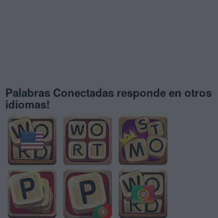
Palabras Conectadas responde en otros
idiomas!