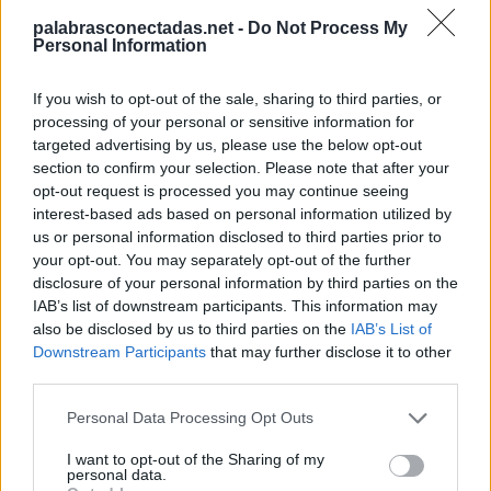
Palabras Conectadas Respuesta de nivel 14132
palabrasconectadas.net -
Do Not Process My
Palabras Conectadas Respuesta de nivel 14133
Personal Information
Palabras Conectadas Respuesta de nivel 14134
Palabras Conectadas Respuesta de nivel 14135
If you wish to opt-out of the sale, sharing to third parties, or
processing of your personal or sensitive information for
Palabras Conectadas Respuesta de nivel 14136
targeted advertising by us, please use the below opt-out
Palabras Conectadas Respuesta de nivel 14137
section to confirm your selection. Please note that after your
Palabras Conectadas Respuesta de nivel 14138
opt-out request is processed you may continue seeing
interest-based ads based on personal information utilized by
Palabras Conectadas Respuesta de nivel 14139
us or personal information disclosed to third parties prior to
Palabras Conectadas Respuesta de nivel 14140
your opt-out. You may separately opt-out of the further
Palabras Conectadas Respuesta de nivel 14141
disclosure of your personal information by third parties on the
IAB’s list of downstream participants. This information may
Palabras Conectadas Respuesta de nivel 14142
also be disclosed by us to third parties on the
IAB’s List of
Palabras Conectadas Respuesta de nivel 14143
Downstream Participants
that may further disclose it to other
Palabras Conectadas Respuesta de nivel 14144
third parties.
Palabras Conectadas Respuesta de nivel 14145
Personal Data Processing Opt Outs
Palabras Conectadas Respuesta de nivel 14146
I want to opt-out of the Sharing of my
Palabras Conectadas Respuesta de nivel 14147
personal data.