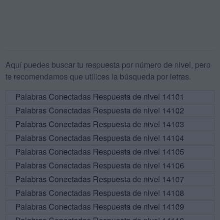
Aquí puedes buscar tu respuesta por número de nivel, pero
te recomendamos que utilices la búsqueda por letras.
Palabras Conectadas Respuesta de nivel 14101
Palabras Conectadas Respuesta de nivel 14102
Palabras Conectadas Respuesta de nivel 14103
Palabras Conectadas Respuesta de nivel 14104
Palabras Conectadas Respuesta de nivel 14105
Palabras Conectadas Respuesta de nivel 14106
Palabras Conectadas Respuesta de nivel 14107
Palabras Conectadas Respuesta de nivel 14108
Palabras Conectadas Respuesta de nivel 14109