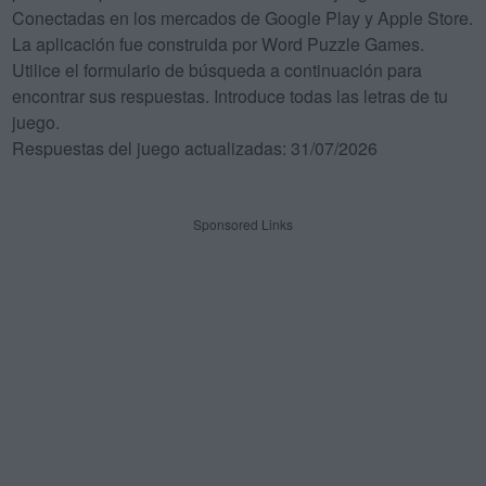
Conectadas en los mercados de Google Play y Apple Store.
La aplicación fue construida por Word Puzzle Games.
Utilice el formulario de búsqueda a continuación para
encontrar sus respuestas. Introduce todas las letras de tu
juego.
Respuestas del juego actualizadas: 31/07/2026
Sponsored Links