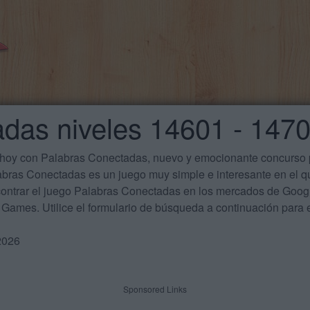
das niveles 14601 - 147
 hoy con Palabras Conectadas, nuevo y emocionante concurso p
labras Conectadas es un juego muy simple e interesante en el 
ontrar el juego Palabras Conectadas en los mercados de Google
Games. Utilice el formulario de búsqueda a continuación para e
2026
Sponsored Links