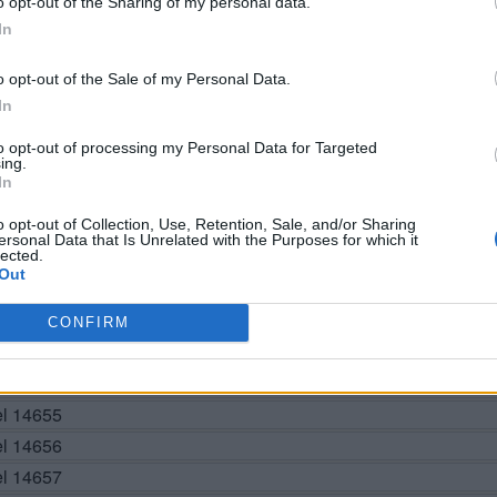
o opt-out of the Sharing of my personal data.
el 14642
In
el 14643
el 14644
o opt-out of the Sale of my Personal Data.
el 14645
In
el 14646
to opt-out of processing my Personal Data for Targeted
el 14647
ing.
In
el 14648
o opt-out of Collection, Use, Retention, Sale, and/or Sharing
el 14649
ersonal Data that Is Unrelated with the Purposes for which it
lected.
el 14650
Out
el 14651
el 14652
CONFIRM
el 14653
el 14654
el 14655
el 14656
el 14657