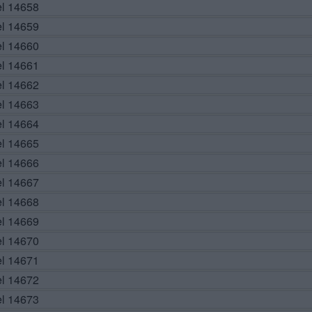
el 14658
el 14659
el 14660
el 14661
el 14662
el 14663
el 14664
el 14665
el 14666
el 14667
el 14668
el 14669
el 14670
el 14671
el 14672
el 14673