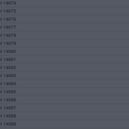
el 14674
el 14675
el 14676
el 14677
el 14678
el 14679
el 14680
el 14681
el 14682
el 14683
el 14684
el 14685
el 14686
el 14687
el 14688
el 14689