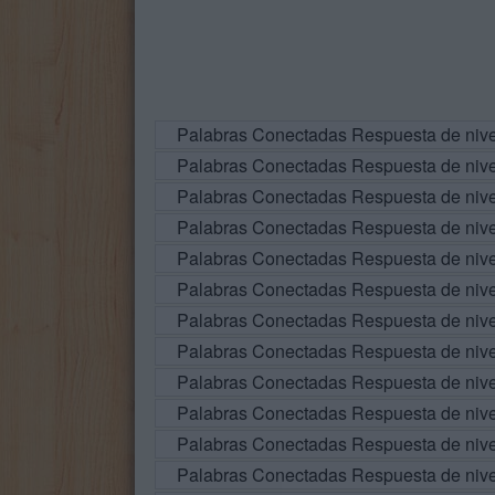
Palabras Conectadas Respuesta de niv
Palabras Conectadas Respuesta de niv
Palabras Conectadas Respuesta de niv
Palabras Conectadas Respuesta de niv
Palabras Conectadas Respuesta de niv
Palabras Conectadas Respuesta de niv
Palabras Conectadas Respuesta de niv
Palabras Conectadas Respuesta de niv
Palabras Conectadas Respuesta de niv
Palabras Conectadas Respuesta de niv
Palabras Conectadas Respuesta de niv
Palabras Conectadas Respuesta de niv