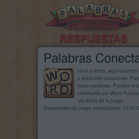
Palabras Conecta
Hola a todos, aquí estamos
y encontrar soluciones. Pa
hacer palabras. Puedes enc
construida por Word Puzzle 
las letras de tu juego.
Respuestas del juego actualizadas: 31/07/