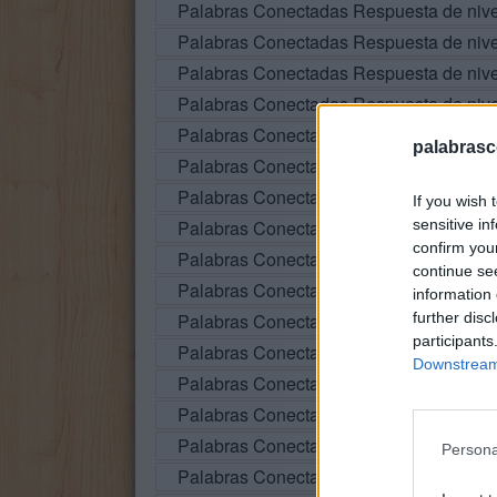
Palabras Conectadas Respuesta de niv
Palabras Conectadas Respuesta de niv
Palabras Conectadas Respuesta de niv
Palabras Conectadas Respuesta de niv
Palabras Conectadas Respuesta de niv
palabrasc
Palabras Conectadas Respuesta de niv
Palabras Conectadas Respuesta de niv
If you wish 
sensitive in
Palabras Conectadas Respuesta de niv
confirm you
Palabras Conectadas Respuesta de niv
continue se
Palabras Conectadas Respuesta de niv
information 
further disc
Palabras Conectadas Respuesta de niv
participants
Palabras Conectadas Respuesta de niv
Downstream 
Palabras Conectadas Respuesta de niv
Palabras Conectadas Respuesta de niv
Palabras Conectadas Respuesta de niv
Persona
Palabras Conectadas Respuesta de niv