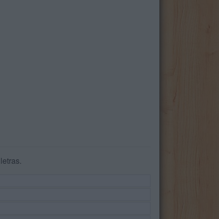
letras.