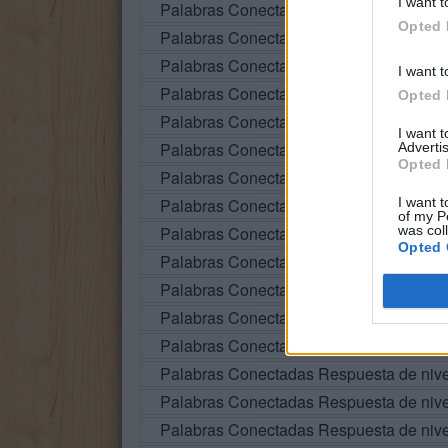
I want t
Palabras Conectadas Respuesta de niv
Opted 
Palabras Conectadas Respuesta de niv
Palabras Conectadas Respuesta de niv
I want t
Palabras Conectadas Respuesta de niv
Opted 
Palabras Conectadas Respuesta de niv
I want 
Palabras Conectadas Respuesta de niv
Advertis
Opted 
Palabras Conectadas Respuesta de niv
I want t
Palabras Conectadas Respuesta de niv
of my P
was col
Palabras Conectadas Respuesta de niv
Opted 
Palabras Conectadas Respuesta de niv
Palabras Conectadas Respuesta de niv
Palabras Conectadas Respuesta de niv
Palabras Conectadas Respuesta de niv
Palabras Conectadas Respuesta de niv
Palabras Conectadas Respuesta de niv
Palabras Conectadas Respuesta de niv