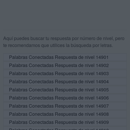
Aquí puedes buscar tu respuesta por número de nivel, pero
te recomendamos que utilices la búsqueda por letras.
Palabras Conectadas Respuesta de nivel 14901
Palabras Conectadas Respuesta de nivel 14902
Palabras Conectadas Respuesta de nivel 14903
Palabras Conectadas Respuesta de nivel 14904
Palabras Conectadas Respuesta de nivel 14905
Palabras Conectadas Respuesta de nivel 14906
Palabras Conectadas Respuesta de nivel 14907
Palabras Conectadas Respuesta de nivel 14908
Palabras Conectadas Respuesta de nivel 14909