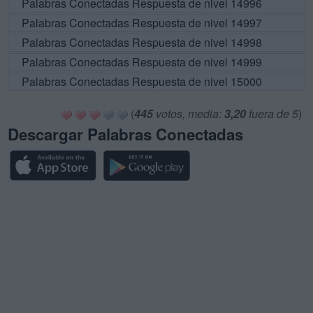
Palabras Conectadas Respuesta de nivel 14996
Palabras Conectadas Respuesta de nivel 14997
Palabras Conectadas Respuesta de nivel 14998
Palabras Conectadas Respuesta de nivel 14999
Palabras Conectadas Respuesta de nivel 15000
(
445
votos, media:
3,20
fuera de 5
)
Descargar Palabras Conectadas