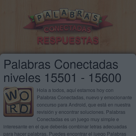
Palabras Conectadas
niveles 15501 - 15600
Hola a todos, aquí estamos hoy con
Palabras Conectadas, nuevo y emocionante
concurso para Android, que está en nuestra
revisión y encontrar soluciones. Palabras
Conectadas es un juego muy simple e
interesante en el que deberás combinar letras adecuadas
para hacer palabras. Puedes encontrar el juego Palabras