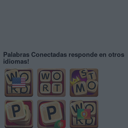
Palabras Conectadas responde en otros
idiomas!