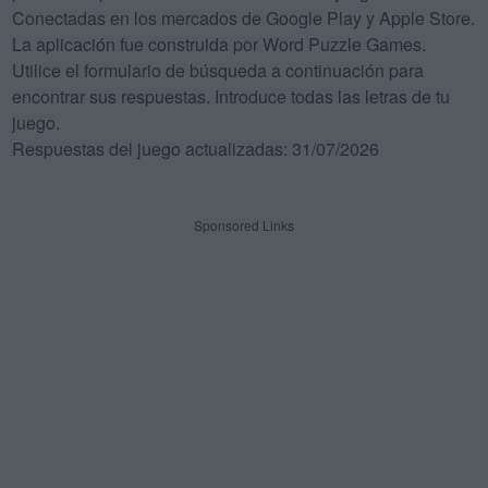
Conectadas en los mercados de Google Play y Apple Store.
La aplicación fue construida por Word Puzzle Games.
Utilice el formulario de búsqueda a continuación para
encontrar sus respuestas. Introduce todas las letras de tu
juego.
Respuestas del juego actualizadas: 31/07/2026
Sponsored Links