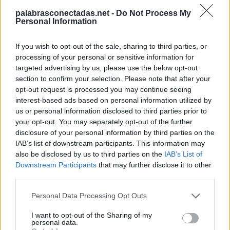
Palabras Conectadas Respuesta de nivel 15732
palabrasconectadas.net -
Do Not Process My
Palabras Conectadas Respuesta de nivel 15733
Personal Information
Palabras Conectadas Respuesta de nivel 15734
Palabras Conectadas Respuesta de nivel 15735
If you wish to opt-out of the sale, sharing to third parties, or
processing of your personal or sensitive information for
Palabras Conectadas Respuesta de nivel 15736
targeted advertising by us, please use the below opt-out
Palabras Conectadas Respuesta de nivel 15737
section to confirm your selection. Please note that after your
Palabras Conectadas Respuesta de nivel 15738
opt-out request is processed you may continue seeing
interest-based ads based on personal information utilized by
Palabras Conectadas Respuesta de nivel 15739
us or personal information disclosed to third parties prior to
Palabras Conectadas Respuesta de nivel 15740
your opt-out. You may separately opt-out of the further
Palabras Conectadas Respuesta de nivel 15741
disclosure of your personal information by third parties on the
IAB’s list of downstream participants. This information may
Palabras Conectadas Respuesta de nivel 15742
also be disclosed by us to third parties on the
IAB’s List of
Palabras Conectadas Respuesta de nivel 15743
Downstream Participants
that may further disclose it to other
Palabras Conectadas Respuesta de nivel 15744
third parties.
Palabras Conectadas Respuesta de nivel 15745
Personal Data Processing Opt Outs
Palabras Conectadas Respuesta de nivel 15746
I want to opt-out of the Sharing of my
Palabras Conectadas Respuesta de nivel 15747
personal data.