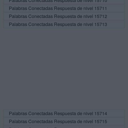
Palabras Conectadas Respuesta de nivel 15710
Palabras Conectadas Respuesta de nivel 15711
Palabras Conectadas Respuesta de nivel 15712
Palabras Conectadas Respuesta de nivel 15713
Palabras Conectadas Respuesta de nivel 15714
Palabras Conectadas Respuesta de nivel 15715