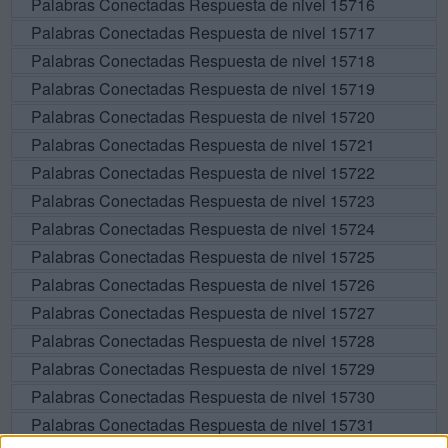
Palabras Conectadas Respuesta de nivel 15716
Palabras Conectadas Respuesta de nivel 15717
Palabras Conectadas Respuesta de nivel 15718
Palabras Conectadas Respuesta de nivel 15719
Palabras Conectadas Respuesta de nivel 15720
Palabras Conectadas Respuesta de nivel 15721
Palabras Conectadas Respuesta de nivel 15722
Palabras Conectadas Respuesta de nivel 15723
Palabras Conectadas Respuesta de nivel 15724
Palabras Conectadas Respuesta de nivel 15725
Palabras Conectadas Respuesta de nivel 15726
Palabras Conectadas Respuesta de nivel 15727
Palabras Conectadas Respuesta de nivel 15728
Palabras Conectadas Respuesta de nivel 15729
Palabras Conectadas Respuesta de nivel 15730
Palabras Conectadas Respuesta de nivel 15731