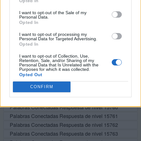
Palabras Conectadas Respuesta de nivel 15748
Opted In
Palabras Conectadas Respuesta de nivel 15749
I want to opt-out of the Sale of my
Personal Data.
Palabras Conectadas Respuesta de nivel 15750
Opted In
Palabras Conectadas Respuesta de nivel 15751
I want to opt-out of processing my
Palabras Conectadas Respuesta de nivel 15752
Personal Data for Targeted Advertising.
Opted In
Palabras Conectadas Respuesta de nivel 15753
Palabras Conectadas Respuesta de nivel 15754
I want to opt-out of Collection, Use,
Retention, Sale, and/or Sharing of my
Palabras Conectadas Respuesta de nivel 15755
Personal Data that Is Unrelated with the
Purposes for which it was collected.
Palabras Conectadas Respuesta de nivel 15756
Opted Out
Palabras Conectadas Respuesta de nivel 15757
CONFIRM
Palabras Conectadas Respuesta de nivel 15758
Palabras Conectadas Respuesta de nivel 15759
Palabras Conectadas Respuesta de nivel 15760
Palabras Conectadas Respuesta de nivel 15761
Palabras Conectadas Respuesta de nivel 15762
Palabras Conectadas Respuesta de nivel 15763