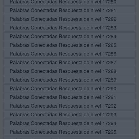
Palabras Conectadas Respuesta de nivel 17280
Palabras Conectadas Respuesta de nivel 17281
Palabras Conectadas Respuesta de nivel 17282
Palabras Conectadas Respuesta de nivel 17283
Palabras Conectadas Respuesta de nivel 17284
Palabras Conectadas Respuesta de nivel 17285
Palabras Conectadas Respuesta de nivel 17286
Palabras Conectadas Respuesta de nivel 17287
Palabras Conectadas Respuesta de nivel 17288
Palabras Conectadas Respuesta de nivel 17289
Palabras Conectadas Respuesta de nivel 17290
Palabras Conectadas Respuesta de nivel 17291
Palabras Conectadas Respuesta de nivel 17292
Palabras Conectadas Respuesta de nivel 17293
Palabras Conectadas Respuesta de nivel 17294
Palabras Conectadas Respuesta de nivel 17295