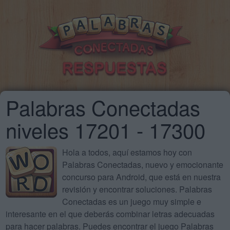
Palabras Conectadas
niveles 17201 - 17300
Hola a todos, aquí estamos hoy con
Palabras Conectadas, nuevo y emocionante
concurso para Android, que está en nuestra
revisión y encontrar soluciones. Palabras
Conectadas es un juego muy simple e
interesante en el que deberás combinar letras adecuadas
para hacer palabras. Puedes encontrar el juego Palabras