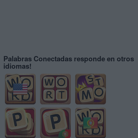
Palabras Conectadas responde en otros
idiomas!