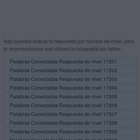
Aquí puedes buscar tu respuesta por número de nivel, pero
te recomendamos que utilices la búsqueda por letras.
Palabras Conectadas Respuesta de nivel 17201
Palabras Conectadas Respuesta de nivel 17202
Palabras Conectadas Respuesta de nivel 17203
Palabras Conectadas Respuesta de nivel 17204
Palabras Conectadas Respuesta de nivel 17205
Palabras Conectadas Respuesta de nivel 17206
Palabras Conectadas Respuesta de nivel 17207
Palabras Conectadas Respuesta de nivel 17208
Palabras Conectadas Respuesta de nivel 17209