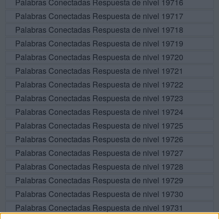
Palabras Conectadas Respuesta de nivel 19716
Palabras Conectadas Respuesta de nivel 19717
Palabras Conectadas Respuesta de nivel 19718
Palabras Conectadas Respuesta de nivel 19719
Palabras Conectadas Respuesta de nivel 19720
Palabras Conectadas Respuesta de nivel 19721
Palabras Conectadas Respuesta de nivel 19722
Palabras Conectadas Respuesta de nivel 19723
Palabras Conectadas Respuesta de nivel 19724
Palabras Conectadas Respuesta de nivel 19725
Palabras Conectadas Respuesta de nivel 19726
Palabras Conectadas Respuesta de nivel 19727
Palabras Conectadas Respuesta de nivel 19728
Palabras Conectadas Respuesta de nivel 19729
Palabras Conectadas Respuesta de nivel 19730
Palabras Conectadas Respuesta de nivel 19731