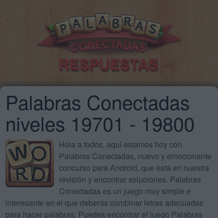
Palabras Conectadas
niveles 19701 - 19800
Hola a todos, aquí estamos hoy con
Palabras Conectadas, nuevo y emocionante
concurso para Android, que está en nuestra
revisión y encontrar soluciones. Palabras
Conectadas es un juego muy simple e
interesante en el que deberás combinar letras adecuadas
para hacer palabras. Puedes encontrar el juego Palabras