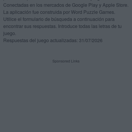
Conectadas en los mercados de Google Play y Apple Store.
La aplicación fue construida por Word Puzzle Games.
Utilice el formulario de búsqueda a continuación para
encontrar sus respuestas. Introduce todas las letras de tu
juego.
Respuestas del juego actualizadas: 31/07/2026
Sponsored Links