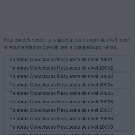
Aquí puedes buscar tu respuesta por número de nivel, pero
te recomendamos que utilices la búsqueda por letras.
Palabras Conectadas Respuesta de nivel 20901
Palabras Conectadas Respuesta de nivel 20902
Palabras Conectadas Respuesta de nivel 20903
Palabras Conectadas Respuesta de nivel 20904
Palabras Conectadas Respuesta de nivel 20905
Palabras Conectadas Respuesta de nivel 20906
Palabras Conectadas Respuesta de nivel 20907
Palabras Conectadas Respuesta de nivel 20908
Palabras Conectadas Respuesta de nivel 20909