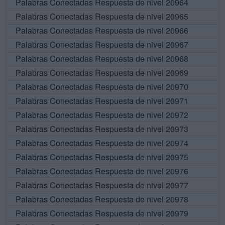
Palabras Conectadas Respuesta de nivel 20964
Palabras Conectadas Respuesta de nivel 20965
Palabras Conectadas Respuesta de nivel 20966
Palabras Conectadas Respuesta de nivel 20967
Palabras Conectadas Respuesta de nivel 20968
Palabras Conectadas Respuesta de nivel 20969
Palabras Conectadas Respuesta de nivel 20970
Palabras Conectadas Respuesta de nivel 20971
Palabras Conectadas Respuesta de nivel 20972
Palabras Conectadas Respuesta de nivel 20973
Palabras Conectadas Respuesta de nivel 20974
Palabras Conectadas Respuesta de nivel 20975
Palabras Conectadas Respuesta de nivel 20976
Palabras Conectadas Respuesta de nivel 20977
Palabras Conectadas Respuesta de nivel 20978
Palabras Conectadas Respuesta de nivel 20979