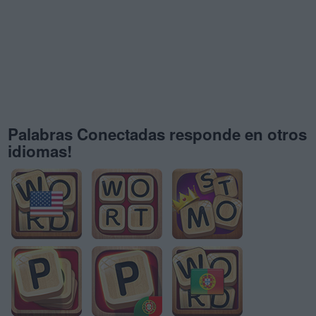
Palabras Conectadas responde en otros
idiomas!