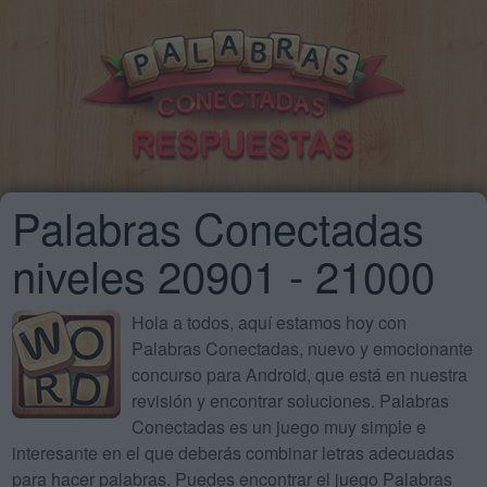
Palabras Conectadas
niveles 20901 - 21000
Hola a todos, aquí estamos hoy con
Palabras Conectadas, nuevo y emocionante
concurso para Android, que está en nuestra
revisión y encontrar soluciones. Palabras
Conectadas es un juego muy simple e
interesante en el que deberás combinar letras adecuadas
para hacer palabras. Puedes encontrar el juego Palabras