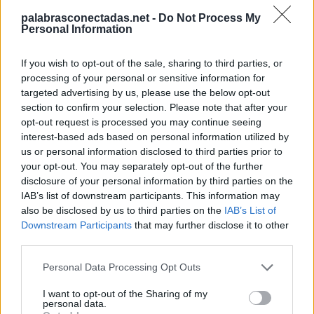
Palabras Conectadas Respuesta de nivel 20932
palabrasconectadas.net -
Do Not Process My
Palabras Conectadas Respuesta de nivel 20933
Personal Information
Palabras Conectadas Respuesta de nivel 20934
Palabras Conectadas Respuesta de nivel 20935
If you wish to opt-out of the sale, sharing to third parties, or
processing of your personal or sensitive information for
Palabras Conectadas Respuesta de nivel 20936
targeted advertising by us, please use the below opt-out
Palabras Conectadas Respuesta de nivel 20937
section to confirm your selection. Please note that after your
Palabras Conectadas Respuesta de nivel 20938
opt-out request is processed you may continue seeing
interest-based ads based on personal information utilized by
Palabras Conectadas Respuesta de nivel 20939
us or personal information disclosed to third parties prior to
Palabras Conectadas Respuesta de nivel 20940
your opt-out. You may separately opt-out of the further
Palabras Conectadas Respuesta de nivel 20941
disclosure of your personal information by third parties on the
IAB’s list of downstream participants. This information may
Palabras Conectadas Respuesta de nivel 20942
also be disclosed by us to third parties on the
IAB’s List of
Palabras Conectadas Respuesta de nivel 20943
Downstream Participants
that may further disclose it to other
Palabras Conectadas Respuesta de nivel 20944
third parties.
Palabras Conectadas Respuesta de nivel 20945
Personal Data Processing Opt Outs
Palabras Conectadas Respuesta de nivel 20946
I want to opt-out of the Sharing of my
Palabras Conectadas Respuesta de nivel 20947
personal data.