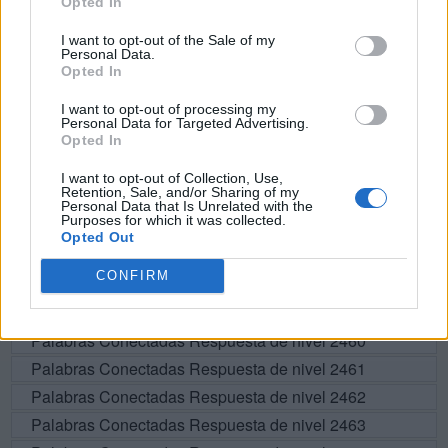
Palabras Conectadas Respuesta de nivel 2448
Opted In
Palabras Conectadas Respuesta de nivel 2449
I want to opt-out of the Sale of my
Personal Data.
Palabras Conectadas Respuesta de nivel 2450
Opted In
Palabras Conectadas Respuesta de nivel 2451
I want to opt-out of processing my
Palabras Conectadas Respuesta de nivel 2452
Personal Data for Targeted Advertising.
Opted In
Palabras Conectadas Respuesta de nivel 2453
Palabras Conectadas Respuesta de nivel 2454
I want to opt-out of Collection, Use,
Retention, Sale, and/or Sharing of my
Palabras Conectadas Respuesta de nivel 2455
Personal Data that Is Unrelated with the
Purposes for which it was collected.
Palabras Conectadas Respuesta de nivel 2456
Opted Out
Palabras Conectadas Respuesta de nivel 2457
CONFIRM
Palabras Conectadas Respuesta de nivel 2458
Palabras Conectadas Respuesta de nivel 2459
Palabras Conectadas Respuesta de nivel 2460
Palabras Conectadas Respuesta de nivel 2461
Palabras Conectadas Respuesta de nivel 2462
Palabras Conectadas Respuesta de nivel 2463