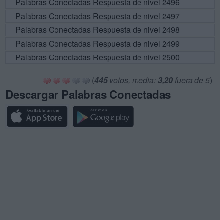
Palabras Conectadas Respuesta de nivel 2496
Palabras Conectadas Respuesta de nivel 2497
Palabras Conectadas Respuesta de nivel 2498
Palabras Conectadas Respuesta de nivel 2499
Palabras Conectadas Respuesta de nivel 2500
(
445
votos, media:
3,20
fuera de 5
)
Descargar Palabras Conectadas