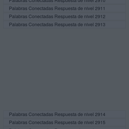
Palabras Conectadas Respuesta de nivel 2910
Palabras Conectadas Respuesta de nivel 2911
Palabras Conectadas Respuesta de nivel 2912
Palabras Conectadas Respuesta de nivel 2913
Palabras Conectadas Respuesta de nivel 2914
Palabras Conectadas Respuesta de nivel 2915