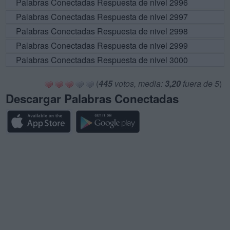
Palabras Conectadas Respuesta de nivel 2996
Palabras Conectadas Respuesta de nivel 2997
Palabras Conectadas Respuesta de nivel 2998
Palabras Conectadas Respuesta de nivel 2999
Palabras Conectadas Respuesta de nivel 3000
(
445
votos, media:
3,20
fuera de 5
)
Descargar Palabras Conectadas