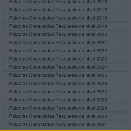
Palabras Conectadas Respuesta de nivel 2916
Palabras Conectadas Respuesta de nivel 2917
Palabras Conectadas Respuesta de nivel 2918
Palabras Conectadas Respuesta de nivel 2919
Palabras Conectadas Respuesta de nivel 2920
Palabras Conectadas Respuesta de nivel 2921
Palabras Conectadas Respuesta de nivel 2922
Palabras Conectadas Respuesta de nivel 2923
Palabras Conectadas Respuesta de nivel 2924
Palabras Conectadas Respuesta de nivel 2925
Palabras Conectadas Respuesta de nivel 2926
Palabras Conectadas Respuesta de nivel 2927
Palabras Conectadas Respuesta de nivel 2928
Palabras Conectadas Respuesta de nivel 2929
Palabras Conectadas Respuesta de nivel 2930
Palabras Conectadas Respuesta de nivel 2931