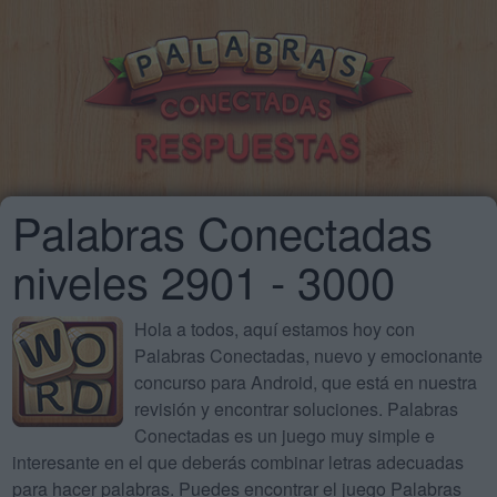
Palabras Conectadas
niveles 2901 - 3000
Hola a todos, aquí estamos hoy con
Palabras Conectadas, nuevo y emocionante
concurso para Android, que está en nuestra
revisión y encontrar soluciones. Palabras
Conectadas es un juego muy simple e
interesante en el que deberás combinar letras adecuadas
para hacer palabras. Puedes encontrar el juego Palabras