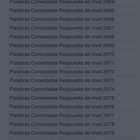
Palabras Conectadas Respuesta de nivel 2964
Palabras Conectadas Respuesta de nivel 2965
Palabras Conectadas Respuesta de nivel 2966
Palabras Conectadas Respuesta de nivel 2967
Palabras Conectadas Respuesta de nivel 2968
Palabras Conectadas Respuesta de nivel 2969
Palabras Conectadas Respuesta de nivel 2970
Palabras Conectadas Respuesta de nivel 2971
Palabras Conectadas Respuesta de nivel 2972
Palabras Conectadas Respuesta de nivel 2973
Palabras Conectadas Respuesta de nivel 2974
Palabras Conectadas Respuesta de nivel 2975
Palabras Conectadas Respuesta de nivel 2976
Palabras Conectadas Respuesta de nivel 2977
Palabras Conectadas Respuesta de nivel 2978
Palabras Conectadas Respuesta de nivel 2979