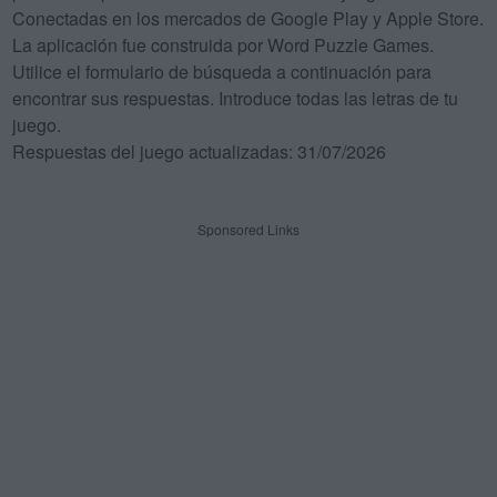
Conectadas en los mercados de Google Play y Apple Store.
La aplicación fue construida por Word Puzzle Games.
Utilice el formulario de búsqueda a continuación para
encontrar sus respuestas. Introduce todas las letras de tu
juego.
Respuestas del juego actualizadas: 31/07/2026
Sponsored Links