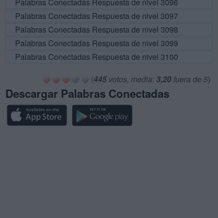
Palabras Conectadas Respuesta de nivel 3096
Palabras Conectadas Respuesta de nivel 3097
Palabras Conectadas Respuesta de nivel 3098
Palabras Conectadas Respuesta de nivel 3099
Palabras Conectadas Respuesta de nivel 3100
(
445
votos, media:
3,20
fuera de 5
)
Descargar Palabras Conectadas