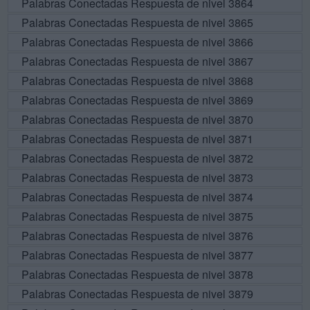
Palabras Conectadas Respuesta de nivel 3864
Palabras Conectadas Respuesta de nivel 3865
Palabras Conectadas Respuesta de nivel 3866
Palabras Conectadas Respuesta de nivel 3867
Palabras Conectadas Respuesta de nivel 3868
Palabras Conectadas Respuesta de nivel 3869
Palabras Conectadas Respuesta de nivel 3870
Palabras Conectadas Respuesta de nivel 3871
Palabras Conectadas Respuesta de nivel 3872
Palabras Conectadas Respuesta de nivel 3873
Palabras Conectadas Respuesta de nivel 3874
Palabras Conectadas Respuesta de nivel 3875
Palabras Conectadas Respuesta de nivel 3876
Palabras Conectadas Respuesta de nivel 3877
Palabras Conectadas Respuesta de nivel 3878
Palabras Conectadas Respuesta de nivel 3879