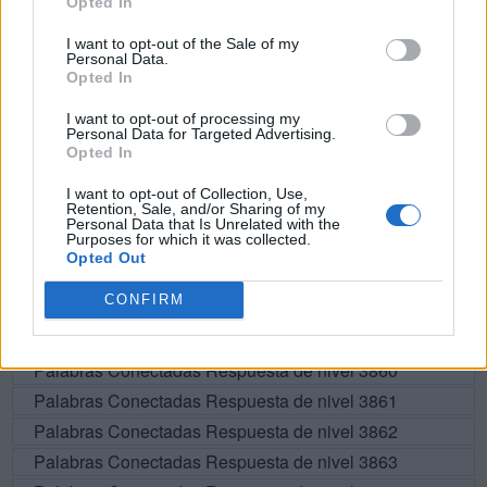
Palabras Conectadas Respuesta de nivel 3848
Opted In
Palabras Conectadas Respuesta de nivel 3849
I want to opt-out of the Sale of my
Personal Data.
Palabras Conectadas Respuesta de nivel 3850
Opted In
Palabras Conectadas Respuesta de nivel 3851
I want to opt-out of processing my
Palabras Conectadas Respuesta de nivel 3852
Personal Data for Targeted Advertising.
Opted In
Palabras Conectadas Respuesta de nivel 3853
Palabras Conectadas Respuesta de nivel 3854
I want to opt-out of Collection, Use,
Retention, Sale, and/or Sharing of my
Palabras Conectadas Respuesta de nivel 3855
Personal Data that Is Unrelated with the
Purposes for which it was collected.
Palabras Conectadas Respuesta de nivel 3856
Opted Out
Palabras Conectadas Respuesta de nivel 3857
CONFIRM
Palabras Conectadas Respuesta de nivel 3858
Palabras Conectadas Respuesta de nivel 3859
Palabras Conectadas Respuesta de nivel 3860
Palabras Conectadas Respuesta de nivel 3861
Palabras Conectadas Respuesta de nivel 3862
Palabras Conectadas Respuesta de nivel 3863