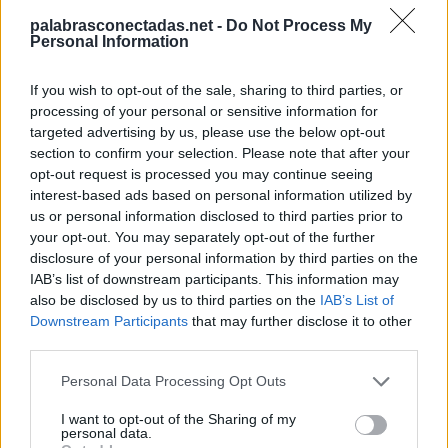
Palabras Conectadas Respuesta de nivel 3832
palabrasconectadas.net -
Do Not Process My
Palabras Conectadas Respuesta de nivel 3833
Personal Information
Palabras Conectadas Respuesta de nivel 3834
Palabras Conectadas Respuesta de nivel 3835
If you wish to opt-out of the sale, sharing to third parties, or
processing of your personal or sensitive information for
Palabras Conectadas Respuesta de nivel 3836
targeted advertising by us, please use the below opt-out
Palabras Conectadas Respuesta de nivel 3837
section to confirm your selection. Please note that after your
Palabras Conectadas Respuesta de nivel 3838
opt-out request is processed you may continue seeing
interest-based ads based on personal information utilized by
Palabras Conectadas Respuesta de nivel 3839
us or personal information disclosed to third parties prior to
Palabras Conectadas Respuesta de nivel 3840
your opt-out. You may separately opt-out of the further
Palabras Conectadas Respuesta de nivel 3841
disclosure of your personal information by third parties on the
IAB’s list of downstream participants. This information may
Palabras Conectadas Respuesta de nivel 3842
also be disclosed by us to third parties on the
IAB’s List of
Palabras Conectadas Respuesta de nivel 3843
Downstream Participants
that may further disclose it to other
Palabras Conectadas Respuesta de nivel 3844
third parties.
Palabras Conectadas Respuesta de nivel 3845
Personal Data Processing Opt Outs
Palabras Conectadas Respuesta de nivel 3846
I want to opt-out of the Sharing of my
Palabras Conectadas Respuesta de nivel 3847
personal data.