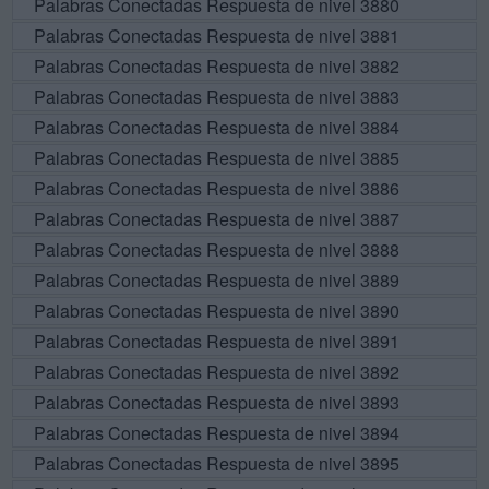
Palabras Conectadas Respuesta de nivel 3880
Palabras Conectadas Respuesta de nivel 3881
Palabras Conectadas Respuesta de nivel 3882
Palabras Conectadas Respuesta de nivel 3883
Palabras Conectadas Respuesta de nivel 3884
Palabras Conectadas Respuesta de nivel 3885
Palabras Conectadas Respuesta de nivel 3886
Palabras Conectadas Respuesta de nivel 3887
Palabras Conectadas Respuesta de nivel 3888
Palabras Conectadas Respuesta de nivel 3889
Palabras Conectadas Respuesta de nivel 3890
Palabras Conectadas Respuesta de nivel 3891
Palabras Conectadas Respuesta de nivel 3892
Palabras Conectadas Respuesta de nivel 3893
Palabras Conectadas Respuesta de nivel 3894
Palabras Conectadas Respuesta de nivel 3895