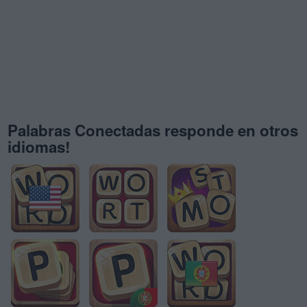
Palabras Conectadas responde en otros
idiomas!