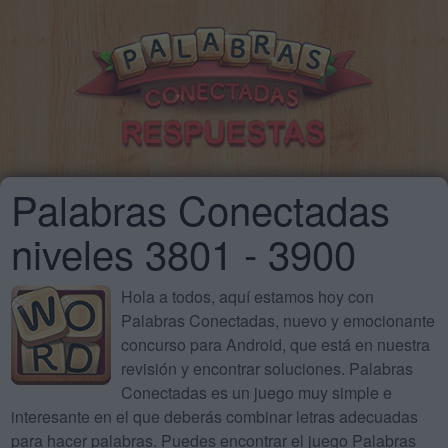
Palabras Conectadas
niveles 3801 - 3900
Hola a todos, aquí estamos hoy con
Palabras Conectadas, nuevo y emocionante
concurso para Android, que está en nuestra
revisión y encontrar soluciones. Palabras
Conectadas es un juego muy simple e
interesante en el que deberás combinar letras adecuadas
para hacer palabras. Puedes encontrar el juego Palabras