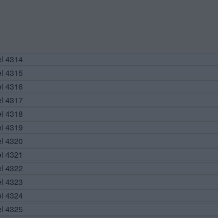
el 4314
el 4315
el 4316
el 4317
el 4318
el 4319
el 4320
el 4321
el 4322
el 4323
el 4324
el 4325