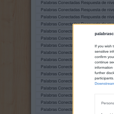
Palabras Conectadas Respuesta de niv
Palabras Conectadas Respuesta de niv
Palabras Conectadas Respuesta de niv
Palabras Conectadas Respuesta de niv
Palabras Conectadas Respuesta de niv
palabrasc
Palabras Conectadas Respuesta de niv
Palabras Conectadas Respuesta de niv
If you wish 
sensitive in
Palabras Conectadas Respuesta de niv
confirm you
Palabras Conectadas Respuesta de niv
continue se
Palabras Conectadas Respuesta de niv
information 
further disc
Palabras Conectadas Respuesta de niv
participants
Palabras Conectadas Respuesta de niv
Downstream 
Palabras Conectadas Respuesta de niv
Palabras Conectadas Respuesta de niv
Palabras Conectadas Respuesta de niv
Persona
Palabras Conectadas Respuesta de niv