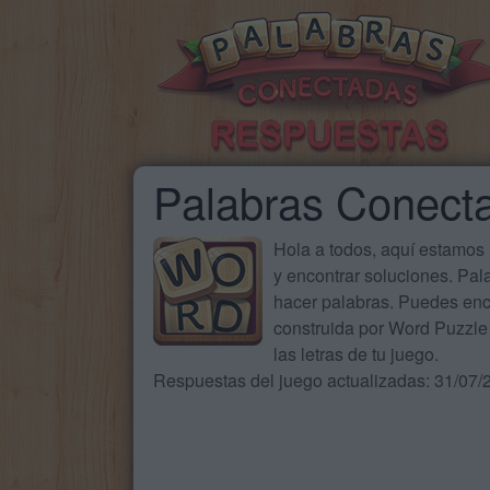
Palabras Conecta
Hola a todos, aquí estamos
y encontrar soluciones. Pa
hacer palabras. Puedes enc
construida por Word Puzzle 
las letras de tu juego.
Respuestas del juego actualizadas: 31/07/