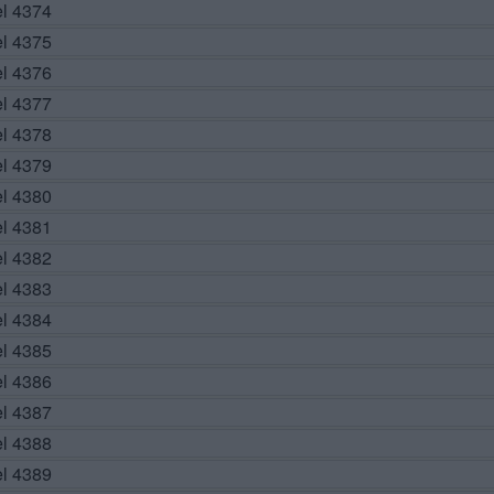
el 4374
el 4375
el 4376
el 4377
el 4378
el 4379
el 4380
el 4381
el 4382
el 4383
el 4384
el 4385
el 4386
el 4387
el 4388
el 4389