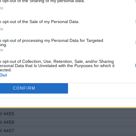
o opt-out of the Sharing of my personal data.
el 4442
In
el 4443
el 4444
o opt-out of the Sale of my Personal Data.
el 4445
In
el 4446
to opt-out of processing my Personal Data for Targeted
el 4447
ing.
In
el 4448
o opt-out of Collection, Use, Retention, Sale, and/or Sharing
el 4449
ersonal Data that Is Unrelated with the Purposes for which it
lected.
el 4450
Out
el 4451
el 4452
CONFIRM
el 4453
el 4454
el 4455
el 4456
el 4457