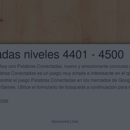
das niveles 4401 - 4500
 hoy con Palabras Conectadas, nuevo y emocionante concurso p
labras Conectadas es un juego muy simple e interesante en el 
ontrar el juego Palabras Conectadas en los mercados de Google
Games. Utilice el formulario de búsqueda a continuación para e
2026
Sponsored Links