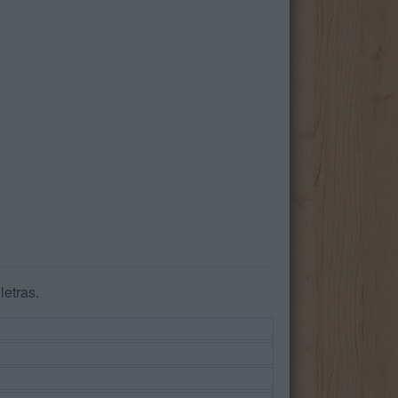
letras.