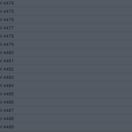
el 4474
el 4475
el 4476
el 4477
el 4478
el 4479
el 4480
el 4481
el 4482
el 4483
el 4484
el 4485
el 4486
el 4487
el 4488
el 4489