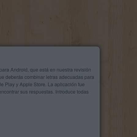
ara Android, que está en nuestra revisión
que deberás combinar letras adecuadas para
 Play y Apple Store. La aplicación fue
ncontrar sus respuestas. Introduce todas