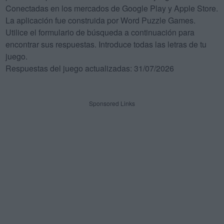
Conectadas en los mercados de Google Play y Apple Store.
La aplicación fue construida por Word Puzzle Games.
Utilice el formulario de búsqueda a continuación para
encontrar sus respuestas. Introduce todas las letras de tu
juego.
Respuestas del juego actualizadas: 31/07/2026
Sponsored Links