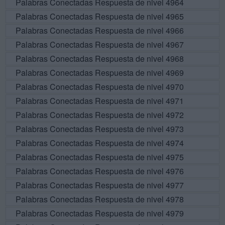
Palabras Conectadas Respuesta de nivel 4964
Palabras Conectadas Respuesta de nivel 4965
Palabras Conectadas Respuesta de nivel 4966
Palabras Conectadas Respuesta de nivel 4967
Palabras Conectadas Respuesta de nivel 4968
Palabras Conectadas Respuesta de nivel 4969
Palabras Conectadas Respuesta de nivel 4970
Palabras Conectadas Respuesta de nivel 4971
Palabras Conectadas Respuesta de nivel 4972
Palabras Conectadas Respuesta de nivel 4973
Palabras Conectadas Respuesta de nivel 4974
Palabras Conectadas Respuesta de nivel 4975
Palabras Conectadas Respuesta de nivel 4976
Palabras Conectadas Respuesta de nivel 4977
Palabras Conectadas Respuesta de nivel 4978
Palabras Conectadas Respuesta de nivel 4979