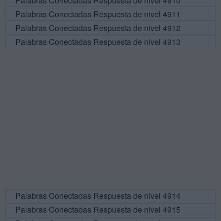
Palabras Conectadas Respuesta de nivel 4910
Palabras Conectadas Respuesta de nivel 4911
Palabras Conectadas Respuesta de nivel 4912
Palabras Conectadas Respuesta de nivel 4913
Palabras Conectadas Respuesta de nivel 4914
Palabras Conectadas Respuesta de nivel 4915