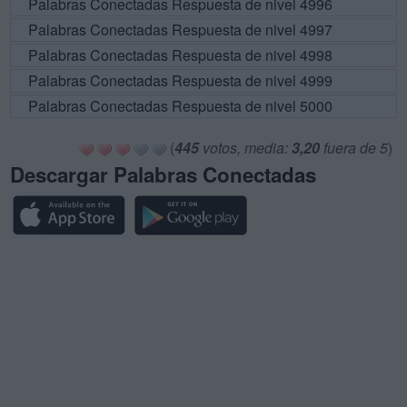
Palabras Conectadas Respuesta de nivel 4996
Palabras Conectadas Respuesta de nivel 4997
Palabras Conectadas Respuesta de nivel 4998
Palabras Conectadas Respuesta de nivel 4999
Palabras Conectadas Respuesta de nivel 5000
(
445
votos, media:
3,20
fuera de 5
)
Descargar Palabras Conectadas