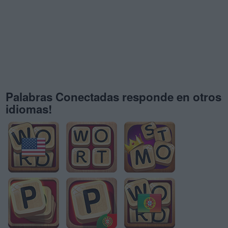
Palabras Conectadas responde en otros
idiomas!