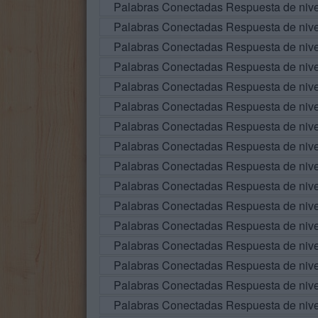
Palabras Conectadas Respuesta de niv
Palabras Conectadas Respuesta de niv
Palabras Conectadas Respuesta de niv
Palabras Conectadas Respuesta de niv
Palabras Conectadas Respuesta de niv
Palabras Conectadas Respuesta de niv
Palabras Conectadas Respuesta de niv
Palabras Conectadas Respuesta de niv
Palabras Conectadas Respuesta de niv
Palabras Conectadas Respuesta de niv
Palabras Conectadas Respuesta de niv
Palabras Conectadas Respuesta de niv
Palabras Conectadas Respuesta de niv
Palabras Conectadas Respuesta de niv
Palabras Conectadas Respuesta de niv
Palabras Conectadas Respuesta de niv