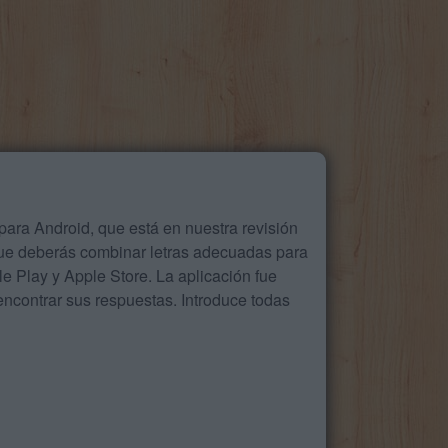
ara Android, que está en nuestra revisión
que deberás combinar letras adecuadas para
 Play y Apple Store. La aplicación fue
ncontrar sus respuestas. Introduce todas