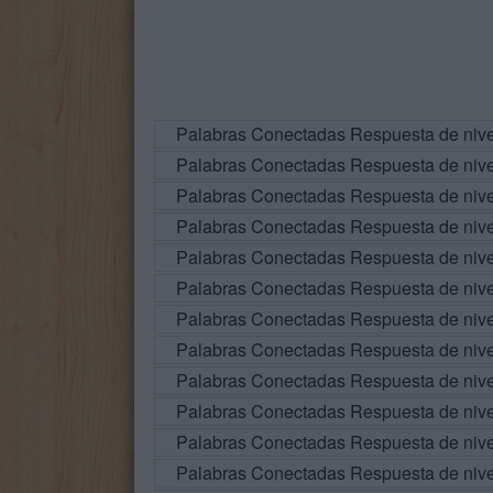
Palabras Conectadas Respuesta de niv
Palabras Conectadas Respuesta de niv
Palabras Conectadas Respuesta de niv
Palabras Conectadas Respuesta de niv
Palabras Conectadas Respuesta de niv
Palabras Conectadas Respuesta de niv
Palabras Conectadas Respuesta de niv
Palabras Conectadas Respuesta de niv
Palabras Conectadas Respuesta de niv
Palabras Conectadas Respuesta de niv
Palabras Conectadas Respuesta de niv
Palabras Conectadas Respuesta de niv