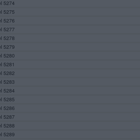
el 5274
el 5275
el 5276
el 5277
el 5278
el 5279
el 5280
el 5281
el 5282
el 5283
el 5284
el 5285
el 5286
el 5287
el 5288
el 5289