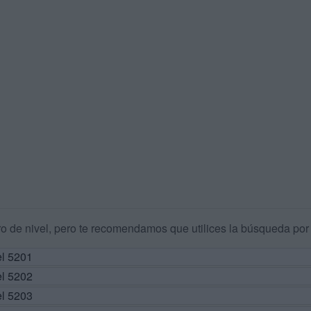
 de nivel, pero te recomendamos que utilices la búsqueda por 
el 5201
el 5202
el 5203