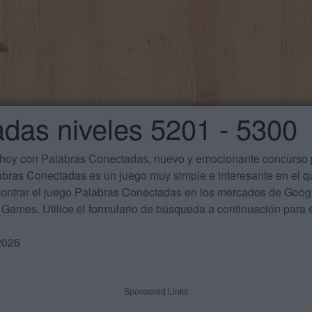
das niveles 5201 - 5300
 hoy con Palabras Conectadas, nuevo y emocionante concurso p
labras Conectadas es un juego muy simple e interesante en el 
ontrar el juego Palabras Conectadas en los mercados de Google
Games. Utilice el formulario de búsqueda a continuación para e
2026
Sponsored Links