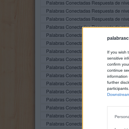
Palabras Conectadas Respuesta de niv
Palabras Conectadas Respuesta de niv
Palabras Conectadas Respuesta de niv
Palabras Conectadas Respuesta de niv
Palabras Conectadas Respuesta de niv
palabrasc
Palabras Conectadas Respuesta de niv
Palabras Conectadas Respuesta de niv
If you wish 
sensitive in
Palabras Conectadas Respuesta de niv
confirm you
Palabras Conectadas Respuesta de niv
continue se
Palabras Conectadas Respuesta de niv
information 
further disc
Palabras Conectadas Respuesta de niv
participants
Palabras Conectadas Respuesta de niv
Downstream 
Palabras Conectadas Respuesta de niv
Palabras Conectadas Respuesta de niv
Palabras Conectadas Respuesta de niv
Persona
Palabras Conectadas Respuesta de niv