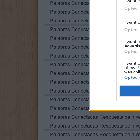
I want t
Palabras Conectadas Respuesta de niv
Opted 
Palabras Conectadas Respuesta de niv
Palabras Conectadas Respuesta de niv
I want t
Palabras Conectadas Respuesta de niv
Opted 
Palabras Conectadas Respuesta de niv
I want 
Palabras Conectadas Respuesta de niv
Advertis
Opted 
Palabras Conectadas Respuesta de niv
I want t
Palabras Conectadas Respuesta de niv
of my P
was col
Palabras Conectadas Respuesta de niv
Opted 
Palabras Conectadas Respuesta de niv
Palabras Conectadas Respuesta de niv
Palabras Conectadas Respuesta de niv
Palabras Conectadas Respuesta de niv
Palabras Conectadas Respuesta de niv
Palabras Conectadas Respuesta de niv
Palabras Conectadas Respuesta de niv