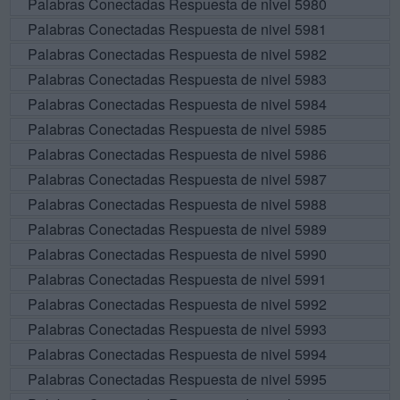
Palabras Conectadas Respuesta de nivel 5980
Palabras Conectadas Respuesta de nivel 5981
Palabras Conectadas Respuesta de nivel 5982
Palabras Conectadas Respuesta de nivel 5983
Palabras Conectadas Respuesta de nivel 5984
Palabras Conectadas Respuesta de nivel 5985
Palabras Conectadas Respuesta de nivel 5986
Palabras Conectadas Respuesta de nivel 5987
Palabras Conectadas Respuesta de nivel 5988
Palabras Conectadas Respuesta de nivel 5989
Palabras Conectadas Respuesta de nivel 5990
Palabras Conectadas Respuesta de nivel 5991
Palabras Conectadas Respuesta de nivel 5992
Palabras Conectadas Respuesta de nivel 5993
Palabras Conectadas Respuesta de nivel 5994
Palabras Conectadas Respuesta de nivel 5995