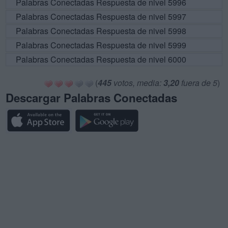
Palabras Conectadas Respuesta de nivel 5996
Palabras Conectadas Respuesta de nivel 5997
Palabras Conectadas Respuesta de nivel 5998
Palabras Conectadas Respuesta de nivel 5999
Palabras Conectadas Respuesta de nivel 6000
(
445
votos, media:
3,20
fuera de 5
)
Descargar Palabras Conectadas