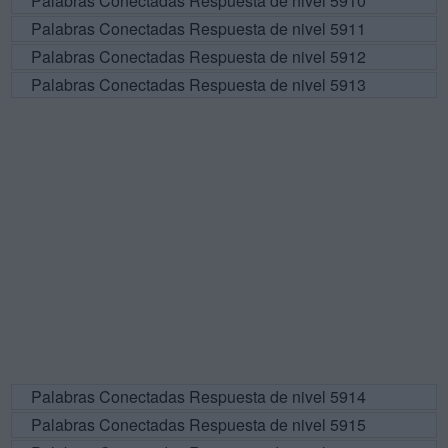
Palabras Conectadas Respuesta de nivel 5910
Palabras Conectadas Respuesta de nivel 5911
Palabras Conectadas Respuesta de nivel 5912
Palabras Conectadas Respuesta de nivel 5913
Palabras Conectadas Respuesta de nivel 5914
Palabras Conectadas Respuesta de nivel 5915