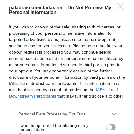
Palabras Conectadas Respuesta de nivel 5932
palabrasconectadas.net -
Do Not Process My
Palabras Conectadas Respuesta de nivel 5933
Personal Information
Palabras Conectadas Respuesta de nivel 5934
Palabras Conectadas Respuesta de nivel 5935
If you wish to opt-out of the sale, sharing to third parties, or
processing of your personal or sensitive information for
Palabras Conectadas Respuesta de nivel 5936
targeted advertising by us, please use the below opt-out
Palabras Conectadas Respuesta de nivel 5937
section to confirm your selection. Please note that after your
Palabras Conectadas Respuesta de nivel 5938
opt-out request is processed you may continue seeing
interest-based ads based on personal information utilized by
Palabras Conectadas Respuesta de nivel 5939
us or personal information disclosed to third parties prior to
Palabras Conectadas Respuesta de nivel 5940
your opt-out. You may separately opt-out of the further
Palabras Conectadas Respuesta de nivel 5941
disclosure of your personal information by third parties on the
IAB’s list of downstream participants. This information may
Palabras Conectadas Respuesta de nivel 5942
also be disclosed by us to third parties on the
IAB’s List of
Palabras Conectadas Respuesta de nivel 5943
Downstream Participants
that may further disclose it to other
Palabras Conectadas Respuesta de nivel 5944
third parties.
Palabras Conectadas Respuesta de nivel 5945
Personal Data Processing Opt Outs
Palabras Conectadas Respuesta de nivel 5946
I want to opt-out of the Sharing of my
Palabras Conectadas Respuesta de nivel 5947
personal data.