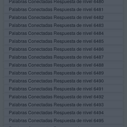
Palabras Conectadas Respuesta de nivel 6480
Palabras Conectadas Respuesta de nivel 6481
Palabras Conectadas Respuesta de nivel 6482
Palabras Conectadas Respuesta de nivel 6483
Palabras Conectadas Respuesta de nivel 6484
Palabras Conectadas Respuesta de nivel 6485
Palabras Conectadas Respuesta de nivel 6486
Palabras Conectadas Respuesta de nivel 6487
Palabras Conectadas Respuesta de nivel 6488
Palabras Conectadas Respuesta de nivel 6489
Palabras Conectadas Respuesta de nivel 6490
Palabras Conectadas Respuesta de nivel 6491
Palabras Conectadas Respuesta de nivel 6492
Palabras Conectadas Respuesta de nivel 6493
Palabras Conectadas Respuesta de nivel 6494
Palabras Conectadas Respuesta de nivel 6495