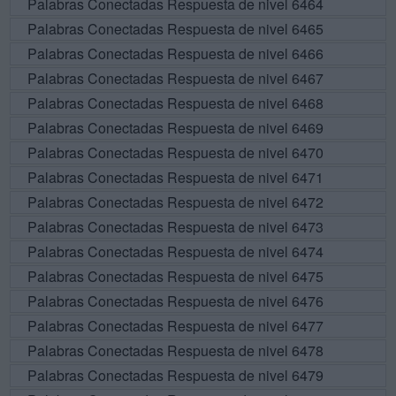
Palabras Conectadas Respuesta de nivel 6464
Palabras Conectadas Respuesta de nivel 6465
Palabras Conectadas Respuesta de nivel 6466
Palabras Conectadas Respuesta de nivel 6467
Palabras Conectadas Respuesta de nivel 6468
Palabras Conectadas Respuesta de nivel 6469
Palabras Conectadas Respuesta de nivel 6470
Palabras Conectadas Respuesta de nivel 6471
Palabras Conectadas Respuesta de nivel 6472
Palabras Conectadas Respuesta de nivel 6473
Palabras Conectadas Respuesta de nivel 6474
Palabras Conectadas Respuesta de nivel 6475
Palabras Conectadas Respuesta de nivel 6476
Palabras Conectadas Respuesta de nivel 6477
Palabras Conectadas Respuesta de nivel 6478
Palabras Conectadas Respuesta de nivel 6479