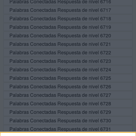
Palabras Conectadas Respuesta de nivel 6716
Palabras Conectadas Respuesta de nivel 6717
Palabras Conectadas Respuesta de nivel 6718
Palabras Conectadas Respuesta de nivel 6719
Palabras Conectadas Respuesta de nivel 6720
Palabras Conectadas Respuesta de nivel 6721
Palabras Conectadas Respuesta de nivel 6722
Palabras Conectadas Respuesta de nivel 6723
Palabras Conectadas Respuesta de nivel 6724
Palabras Conectadas Respuesta de nivel 6725
Palabras Conectadas Respuesta de nivel 6726
Palabras Conectadas Respuesta de nivel 6727
Palabras Conectadas Respuesta de nivel 6728
Palabras Conectadas Respuesta de nivel 6729
Palabras Conectadas Respuesta de nivel 6730
Palabras Conectadas Respuesta de nivel 6731