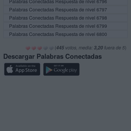
Palabras Conectadas Respuesta de nivel 6796
Palabras Conectadas Respuesta de nivel 6797
Palabras Conectadas Respuesta de nivel 6798
Palabras Conectadas Respuesta de nivel 6799
Palabras Conectadas Respuesta de nivel 6800
(
445
votos, media:
3,20
fuera de 5
)
Descargar Palabras Conectadas