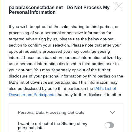
Palabras Conectadas Respuesta de nivel 6732
palabrasconectadas.net -
Do Not Process My
Palabras Conectadas Respuesta de nivel 6733
Personal Information
Palabras Conectadas Respuesta de nivel 6734
Palabras Conectadas Respuesta de nivel 6735
If you wish to opt-out of the sale, sharing to third parties, or
processing of your personal or sensitive information for
Palabras Conectadas Respuesta de nivel 6736
targeted advertising by us, please use the below opt-out
Palabras Conectadas Respuesta de nivel 6737
section to confirm your selection. Please note that after your
Palabras Conectadas Respuesta de nivel 6738
opt-out request is processed you may continue seeing
interest-based ads based on personal information utilized by
Palabras Conectadas Respuesta de nivel 6739
us or personal information disclosed to third parties prior to
Palabras Conectadas Respuesta de nivel 6740
your opt-out. You may separately opt-out of the further
Palabras Conectadas Respuesta de nivel 6741
disclosure of your personal information by third parties on the
IAB’s list of downstream participants. This information may
Palabras Conectadas Respuesta de nivel 6742
also be disclosed by us to third parties on the
IAB’s List of
Palabras Conectadas Respuesta de nivel 6743
Downstream Participants
that may further disclose it to other
Palabras Conectadas Respuesta de nivel 6744
third parties.
Palabras Conectadas Respuesta de nivel 6745
Personal Data Processing Opt Outs
Palabras Conectadas Respuesta de nivel 6746
I want to opt-out of the Sharing of my
Palabras Conectadas Respuesta de nivel 6747
personal data.