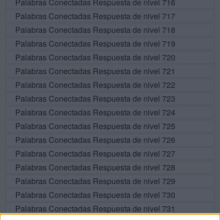
Palabras Conectadas Respuesta de nivel 716
Palabras Conectadas Respuesta de nivel 717
Palabras Conectadas Respuesta de nivel 718
Palabras Conectadas Respuesta de nivel 719
Palabras Conectadas Respuesta de nivel 720
Palabras Conectadas Respuesta de nivel 721
Palabras Conectadas Respuesta de nivel 722
Palabras Conectadas Respuesta de nivel 723
Palabras Conectadas Respuesta de nivel 724
Palabras Conectadas Respuesta de nivel 725
Palabras Conectadas Respuesta de nivel 726
Palabras Conectadas Respuesta de nivel 727
Palabras Conectadas Respuesta de nivel 728
Palabras Conectadas Respuesta de nivel 729
Palabras Conectadas Respuesta de nivel 730
Palabras Conectadas Respuesta de nivel 731