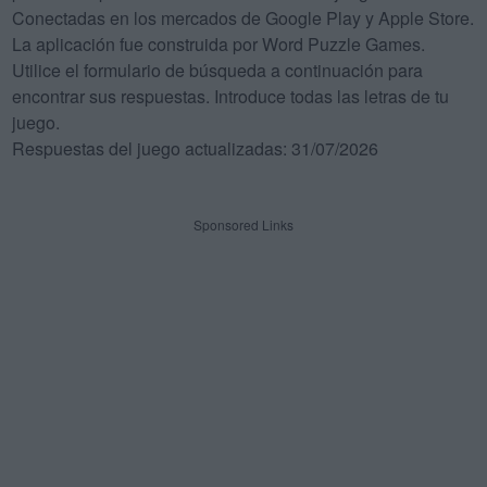
Conectadas en los mercados de Google Play y Apple Store.
La aplicación fue construida por Word Puzzle Games.
Utilice el formulario de búsqueda a continuación para
encontrar sus respuestas. Introduce todas las letras de tu
juego.
Respuestas del juego actualizadas: 31/07/2026
Sponsored Links