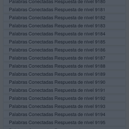
Palabras Conectadas Respuesta de nivel 9180
Palabras Conectadas Respuesta de nivel 9181
Palabras Conectadas Respuesta de nivel 9182
Palabras Conectadas Respuesta de nivel 9183
Palabras Conectadas Respuesta de nivel 9184
Palabras Conectadas Respuesta de nivel 9185
Palabras Conectadas Respuesta de nivel 9186
Palabras Conectadas Respuesta de nivel 9187
Palabras Conectadas Respuesta de nivel 9188
Palabras Conectadas Respuesta de nivel 9189
Palabras Conectadas Respuesta de nivel 9190
Palabras Conectadas Respuesta de nivel 9191
Palabras Conectadas Respuesta de nivel 9192
Palabras Conectadas Respuesta de nivel 9193
Palabras Conectadas Respuesta de nivel 9194
Palabras Conectadas Respuesta de nivel 9195