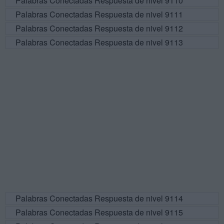
Palabras Conectadas Respuesta de nivel 9110
Palabras Conectadas Respuesta de nivel 9111
Palabras Conectadas Respuesta de nivel 9112
Palabras Conectadas Respuesta de nivel 9113
Palabras Conectadas Respuesta de nivel 9114
Palabras Conectadas Respuesta de nivel 9115